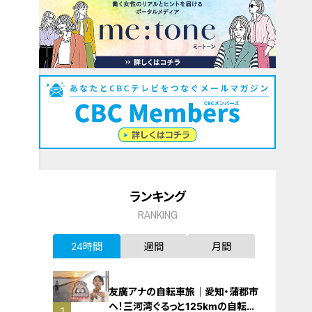
ランキング
RANKING
24時間
週間
月間
友廣アナの自転車旅｜愛知・蒲郡市
へ！三河湾ぐるっと125kmの自転車
1