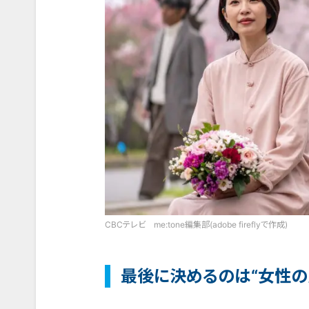
CBCテレビ me:tone編集部(adobe fireflyで作成)
最後に決めるのは“女性の