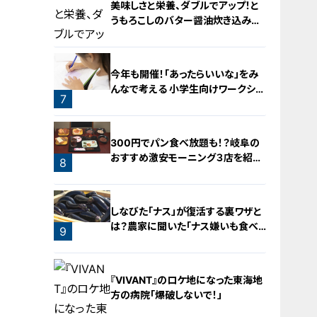
美味しさと栄養、ダブルでアップ！と
うもろこしのバター醤油炊き込みご
飯
5
今年も開催！「あったらいいな」をみ
んなで考える 小学生向けワークショ
7
ップを大府市で開催
6
300円でパン食べ放題も！？岐阜の
おすすめ激安モーニング３店を紹
8
介！
しなびた「ナス」が復活する裏ワザと
は？農家に聞いた「ナス嫌いも食べ
9
られる」アイデアレシピを大公開
『VIVANT』のロケ地になった東海地
方の病院「爆破しないで！」