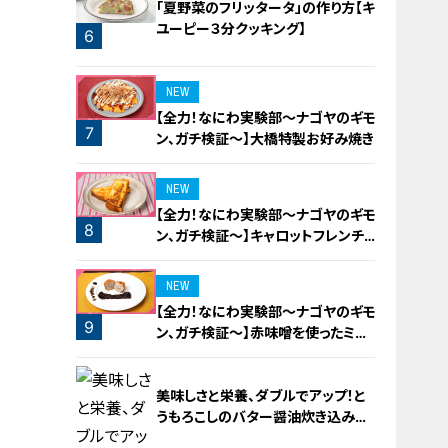
「夏野菜のフリッタータ」の作り方【キ
ユーピー３分クッキング】
6
5
NEW
【全力！なにわ実験部～ナゴヤのギモ
7
ン、ガチ検証～】大橋特製お好み焼き
NEW
【全力！なにわ実験部～ナゴヤのギモ
8
ン、ガチ検証～】キャロットフレンチ
ロースト
NEW
【全力！なにわ実験部～ナゴヤのギモ
9
ン、ガチ検証～】赤味噌を使ったミル
フィーユ味噌トンカツ
美味しさと栄養、ダブルでアップ！と
うもろこしのバター醤油炊き込みご
飯