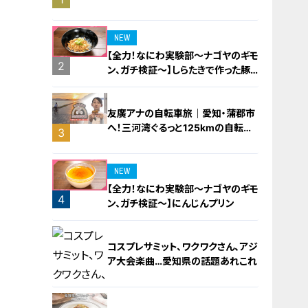
橋梁とは？未公開の道3選
NEW
【全力！なにわ実験部～ナゴヤのギモ
2
ン、ガチ検証～】しらたきで作った豚
バラミンチの油そば
友廣アナの自転車旅｜愛知・蒲郡市
へ！三河湾ぐるっと125kmの自転車
3
旅！【チャント！特集】
NEW
【全力！なにわ実験部～ナゴヤのギモ
4
ン、ガチ検証～】にんじんプリン
コスプレサミット、ワクワクさん、アジ
ア大会楽曲…愛知県の話題あれこれ