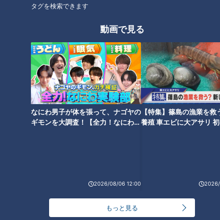
タグを検索できます
動画で見る
与那嶺要監督（ダニエル・Ｋ・イノウエ空港：ハワイ）：筆者撮影
水原の後を受けて、ドラゴンズの監督になったのは、ハワイ生
まれの日系２世である与那嶺要だった。ジャイアンツというチ
ームに対して、ものすごい闘争心を持っていた。それは、ジャ
なにわ男子が体を張って、ナゴヤの
【特集】篠島の漁業を救
イアンツ時代に首位打者を３度も獲得し、シーズンＭＶＰに輝
ギモンを大調査！【全力！なにわ実
養殖 車エビに大アサリ 
くほどの活躍をしながらも、川上哲治の監督就任と共に、追わ
験部～ナゴヤのギモン、ガチ検証
【newsX】
れるようにドラゴンズへ移籍したからでもある。巨人と川上監
～】
督に対する意識は相当なものだった。
１９７４年（昭和４９年）、与那嶺監督の執念が結実した。王
2026/08/06 12:00
2026/
貞治と長嶋茂雄という「ＯＮコンビ」を擁して１０連覇をめざ
した川上ジャイアンツの夢を砕き、２０年ぶりのリーグ優勝を
もっと見る
果たしたのだった。