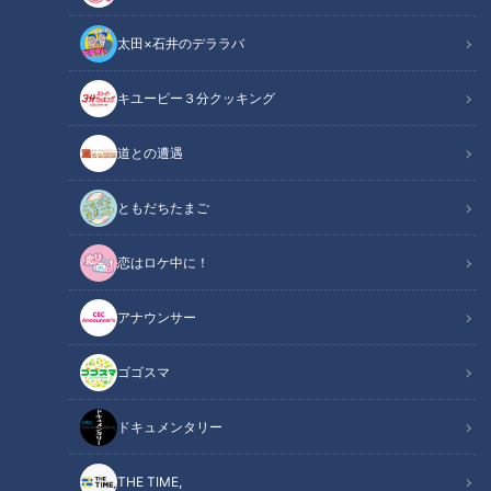
太田×石井のデララバ
与那嶺要監督のユニホーム（ダニエル・Ｋ・イノウエ空港：ハワイ）：筆者撮
キユーピー３分クッキング
影
道との遭遇
中日ドラゴンズ
ドラ検1級コラム
ともだちたまご
中日ドラゴンズは、２０２６年（令和８年）に、球団創設９０
恋はロケ中に！
周年を迎えた。このコラムを書く筆者が物心つき、竜のファン
として歩み始めて６０年余りの歳月が経つ。時代を２０年ずつ
アナウンサー
大胆に区切って、愛しきドラゴンズの歴史を訪ねてみた。
ゴゴスマ
第１回は１９６６年（昭和４１年）から１９８５年（昭和６０
ドキュメンタリー
年）、与那嶺要そして近藤貞雄という２人のリーダーが、宿敵
である讀賣ジャイアンツを破った時代をたどる。（敬称略）
THE TIME,