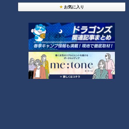
る。
お気に入り
近藤の魅力「野武士野球」
与那嶺監督の下でヘッドコーチなどを担当したのが、近藤貞雄
である。近藤もまた、ジャイアンツで投手として活躍しながら
も、指のけがをきっかけに、ドラゴンズへ移籍した。与那嶺同
様、古巣である巨人への複雑な思いは、胸に去来していたはず
だ。
近藤は、１９８１年（昭和５６年）に、３年間チームを率いた
中利夫の後、ドラゴンズの監督に就任した。豪快な「野武士野
球」を旗印として、ファンから見ても、ワクワクする面白い野
球を見せてくれた。