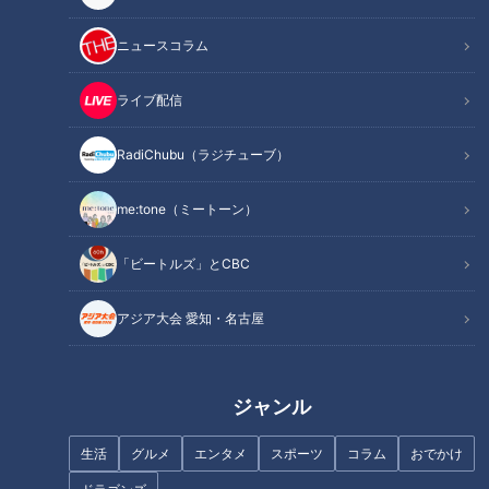
INDEX
ニュースコラム
巨人の名将が名古屋へ
ライブ配信
与那嶺の執念「打倒ジャイアンンツ」
２０年ぶりのリーグ優勝に沸く
RadiChubu（ラジチューブ）
近藤の魅力「野武士野球」
江川をも打ち砕いた打線
me:tone（ミートーン）
オススメ関連コンテンツ
「ビートルズ」とCBC
巨人の名将が名古屋へ
アジア大会 愛知・名古屋
今思えば、それは確かな“予兆”だった。１９６６年の監督だっ
た“初代ミスター・ドラゴンズ”西沢道夫、そして続く“球団初
ジャンル
日本一のエース”杉下茂らの後を受けて、１９６９年（昭和４
生活
グルメ
エンタメ
スポーツ
コラム
おでかけ
４年）に監督に就任したのは、水原茂だった。この水原新監督