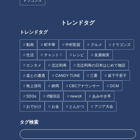
の誕生が「打倒ジャイアンツ！」へ号砲が鳴った瞬間だった。
ドラゴンズ
なぜなら、水原はジャイアンツで１１年間の長きにわたって監
トレンドタグ
督をつとめ、リーグ優勝８回、日本一４回という“敵の名将”だ
トレンドタグ
ったからだ。そんなライバルの大物監督を受け入れたドラゴン
ズ。名古屋財界が招致に動いたというものの、実に驚く決断だ
動画
町中華
中村彩賀
グルメ
ドラゴンズ
った。その水原監督下でのドラフトで、星野仙一、谷沢健一、
生活
チャント！
レシピ
友廣南実
そして島谷金二らが入団した。
エンタメ
北辻利寿
北辻利寿の日本はじめて物語
道との遭遇
CANDY TUNE
三重
坂下千里子
与那嶺の執念「打倒ジャイアンンツ」
角上清司
静岡
CBCアナウンサー
DCM
SDGs
if珈琲店
newsX
あみやき亭
おでかけ
お金
とんかつ
アジア大会
タグ検索