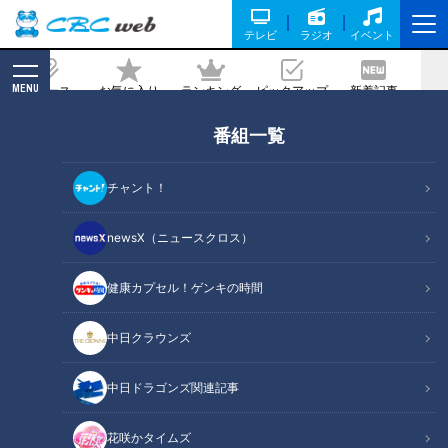
テレビ
ラジオ
イベント
MENU
ニュース
お気に入り
ランキング
ピックアップ
新着記事
CBC MAGAZINE
番組一覧
与那嶺と近藤の執念、宿敵ジャイアンン
ツを撃破～ドラゴンズ９０周年の熱き記
チャント！
憶①～
newsX（ニュースクロス）
2026/01/14 17:50
健康カプセル！ゲンキの時間
中日クラウンズ
中日ドラゴンズ関連記事
花咲かタイムズ