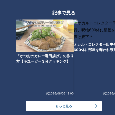
記事で見る
２０年ぶりのリーグ優勝に沸く
９０年の球団史の中でも、この優勝は燦然と輝いている。筆者
にとっても、今なお最も嬉しい優勝であるし、長くドラゴンズ
を応援してきたファンにとっても同様であろう。後に「２代目
オカルトコレクター田中
600体に部屋を奪われ寝
ミスター・ドラゴンズ」と呼ばれる高木守道（※「高」は「は
下？
「かつおのカレー竜田揚げ」の作り
しごだか」）をリードオフマンとして、星野がエースとして、
方【キユーピー３分クッキング】
先発に抑えに獅子奮迅の活躍をし、谷沢と島谷はレギュラーと
して打線を引っ張った。いわゆる“水原チルドレン”を与那嶺が
見事に活かしきって、球団２度目の優勝を勝ち取った。
正直、リーグ制覇で大満足してしまったのは、ファンもだが、
2026/08/06 18:00
2026/
チームも同じだったかもしれない。ロッテオリオンズ（現・千
葉ロッテマリーンズ）との日本シリーズに敗れたものの「仕方
もっと見る
ないか」と、本気で残念がる空気はあまりなかったと記憶す