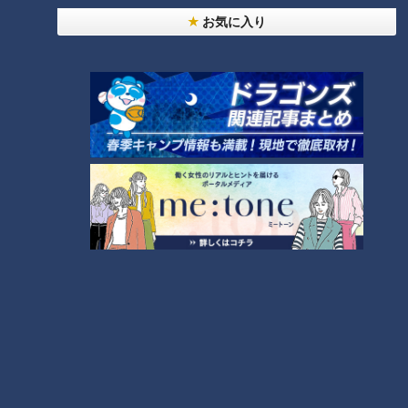
お気に入り
金丸夢斗投手(C)CBCテレビ
長く「投手王国」と呼ばれ続けたドラゴンズだが、実は高橋宏
斗以外に“計算できる”先発投手陣がいないのが現状である。
「築城１０年落城１日」とはよく言ったもので、ここ何年かの
内野手重視の選手補強の中、主力投手陣も全体的に年齢が上が
ってしまった。もちろん、ドラゴンズでの３年目を迎える涌井
秀章はじめ、ベテラン陣もきっちりと投げ込んだ。