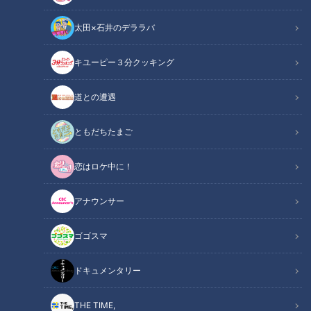
太田×石井のデララバ
井上一樹監督(C)CBCテレビ
キユーピー３分クッキング
中日ドラゴンズ
ドラ検1級コラム
道との遭遇
井上一樹新監督を迎えた中日ドラゴンズの沖縄キャンプが終わ
ともだちたまご
った。特に前半は、沖縄らしからぬ寒い日々が続いたものの、
恋はロケ中に！
大きなケガ人もなく、一方で「ポジティブ・バトル」を掲げて
大きな話題を提供し続けた印象だ。オープン戦も始まり、いよ
アナウンサー
いよペナントレース開幕まで１か月となった。（敬称略）
ゴゴスマ
【動画】中日・井上監督がオープン戦で初勝
関連リンク
利！4番ボスラー選手は3試合連続ヒットと絶
ドキュメンタリー
好調！得点シーンはこちら【0分36秒～】
THE TIME,