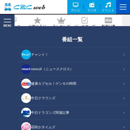
テレビ
ラジオ
イベント
MENU
ニュース
お気に入り
ランキング
ピックアップ
新着記事
CBC MAGAZINE
番組一覧
最下位から脱出の手応えは？井上ドラゴ
ンズが沖縄キャンプで手に入れた成果
チャント！
2025/02/26 11:45
newsX（ニュースクロス）
健康カプセル！ゲンキの時間
中日クラウンズ
中日ドラゴンズ関連記事
花咲かタイムズ