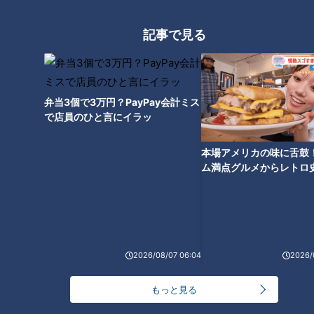
高橋宏斗投手(C)CBCテレビ
記事で見る
そんなムードは上々として、肝心な戦力面での注目で、真っ先
に名前が挙がるのは、高橋宏斗（※「高」は「はしごだか」）
だろう。過去のキャンプでは、信奉する山本由伸（現ロサンゼ
ルス・ドジャース）のすり足フォームを採り入れるなど、試行
弁当3個で3万円？PayPay会計ミス
錯誤の場面もあった。しかし、今回はキャンプインから、１軍
で店員のひと言にイラッ
ブルペンでの堂々たる主役だった。背番号「１９」が心地よく
投げ込む剛球に、思わず時を忘れて見入ってしまうほどだっ
本場アメリカの味に舌鼓
ム満点グルメからレトロ
た。醸し出すオーラも別格で、ドラゴンズにとって、待望久し
で！愛知・東海市の感動
い“全国区のスター選手”誕生を予感させた。宏斗は２０２５
選
年、いよいよ本格的な“エース道”を歩む。
2026/08/07 06:04
2026/
復活なるか？投手王国
もっと見る