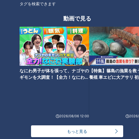
他球団のフロントが「ドラゴンズのキャンプ地が、一番ファン
タグを検索できます
でにぎわっている」と評価したそうだが、３年連続最下位のチ
動画で見る
ームにとっては、特に必要不可欠な、明るさと元気さ全開のキ
ャンプだった。
１ランク上がった宏斗
なにわ男子が体を張って、ナゴヤの
【特集】篠島の漁業を救
ギモンを大調査！【全力！なにわ実
養殖 車エビに大アサリ 
験部～ナゴヤのギモン、ガチ検証
【newsX】
～】
2026/08/06 12:00
2026/
もっと見る