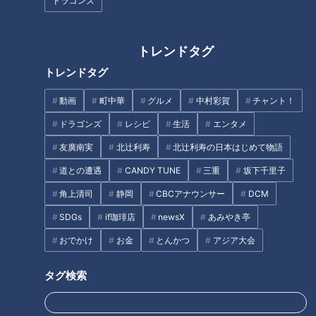
ドラゴンズ
トレンドタグ
トレンドタグ
井上一樹監督(C)CBCテレビ
動画
町中華
グルメ
中村彩賀
チャント！
まさに「ドラゴンズが変わった」というイメージチェンジお披
ドラゴンズ
レシピ
生活
エンタメ
露目の日々だった。１軍の北谷町と２軍の読谷村は、連日、多
友廣南実
北辻利寿
北辻利寿の日本はじめて物語
くのファンでにぎわった。２つの球場を結ぶシャトルバスも今
道との遭遇
CANDY TUNE
三重
坂下千里子
回初めて運行されて、行き来したいファンにとっては歓迎だっ
た。球場周辺で連日のように開催される、選手による臨時サイ
角上清司
静岡
CBCアナウンサー
DCM
ン会。井上新監督がバットを手に投手陣を鍛える「Dirty
SDGs
if珈琲店
newsX
あみやき亭
Hustle 99（ダーティー・ハッスル・ナインティナイン）」と
おでかけ
お金
とんかつ
アジア大会
名づけられた特訓ノック。キャンプ終盤には、グラウンドの一
部をファンに開放して、間近に選手たちを見せる粋なサービス
タグ検索
もあった。