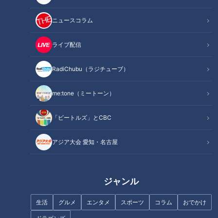
INDEX
ニュースコラム
井上色が全開のキャンプ
１ランク上がった宏斗
ライブ配信
復活なるか？投手王国
ライデルの後釜は誰？
RadiChubu（ラジチューブ）
開幕スタメンも見えた！
オススメ関連コンテンツ
me:tone（ミートーン）
「ビートルズ」とCBC
井上色が全開のキャンプ
アジア大会 愛知・名古屋
ジャンル
生活
グルメ
エンタメ
スポーツ
コラム
おでかけ