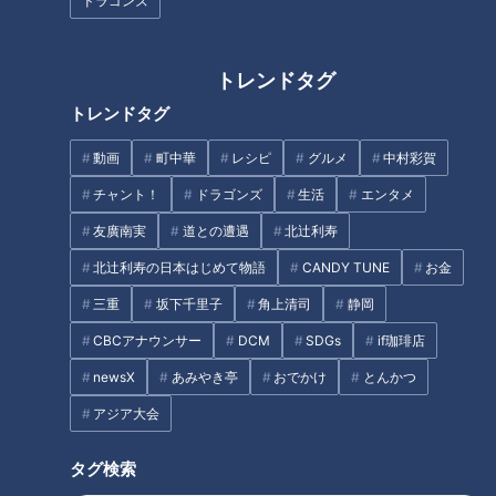
ドラゴンズ
ドラゴンズ・勝野昌慶（かつの あきよし）投手―。2020年の
NHK大河ドラマ「麒麟がくる」の主要舞台として注目を集め
ている岐阜県可児市出身。今まさに“旬の人”にならずしていつ
トレンドタグ
なるというのか。10月11日のナゴヤドームで行われるジャンア
トレンドタグ
ンツ戦では、岐阜県可児市協賛「明智光秀生誕地 可児市デ
ー」が開催されるが、市役所の方々には麒麟にばかりご執心し
動画
町中華
レシピ
グルメ
中村彩賀
ていないで、仕舞いこんだ垂れ幕をもう一度引っ張り出してほ
チャント！
ドラゴンズ
生活
エンタメ
しいものである。
友廣南実
道との遭遇
北辻利寿
北辻利寿の日本はじめて物語
CANDY TUNE
お金
それはさておき、まずは勝野投手の略歴から紹介したい。小学
2年生のときに「岐阜東濃リトルリーグ」で野球を始めた。き
三重
坂下千里子
角上清司
静岡
っかけは先にチームに入団していた保育園からの親友に誘われ
CBCアナウンサー
DCM
SDGs
if珈琲店
たことによる。もともと祖父とのキャッチボールで興味は抱い
newsX
あみやき亭
おでかけ
とんかつ
ていており、普段からテレビの中継でドラゴンズ戦を観てい
アジア大会
た。ちなみに印象に残っている選手はタイロン・ウッズ選手だ
という。やはりいつの時代も子どもの心を掴むのはホームラ
タグ検索
ン。そういえば、最近話題に挙がらなくなったナゴヤドームの