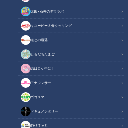
太田×石井のデララバ
「サンデードラゴンズ」より勝野昌慶投手(C)CBCテレビ
キユーピー３分クッキング
中日ドラゴンズ
道との遭遇
サンドラコラム
ともだちたまご
「自分も高校時代に毎日使っていました」―
恋はロケ中に！
岐阜県は可児市と多治見市のちょうど境目にJR太多線「下
アナウンサー
切」という駅がある。基本、上りと下りで1時間に4本程度走
るローカル線。周りには猫カフェと歯医者さんと薬局、少し歩
ゴゴスマ
くとコンビニが1軒あるぐらい。田んぼと小さな川が流れる田
舎の風景にポツンと佇むどこにでもあるような無人駅だが、ホ
ドキュメンタリー
ームから眺める幼稚園の後方へと沈んでいく夕陽には何度も癒
された。筆者にとって子どもの頃から慣れ親しんだこの駅は、
THE TIME,