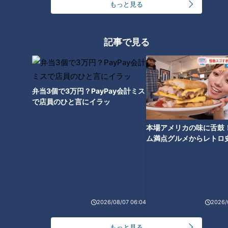
もっと見る
武博さんがいる。ちなみに奥村さんも最寄駅が「下切」という
共通点。下切駅を使って土岐商に通うとプロの道が拓けるとい
うジンクスが生まれる・・・か！？
記事で見る
社会人野球の道に進んだ三菱重工名古屋時代に都市対抗野球大
会出場やWBSC U－23ワールドカップの日本代表に選出され
るまでの成長を遂げ、晴れて2018年ドラフトでドラゴンズか
ら3巡目指名。子どもの頃に思い描いていた将来の夢はただひ
弁当3個で3万円？PayPay会計ミス
とつ。
で店員のひと言にイラッ
「プロ野球選手になること以外は考えていなかったです」―
本場アメリカの味に舌鼓
ム満点グルメからレトロ
で！愛知・東海市の感動
INDEX
選
勝野昌慶の人間的魅力は、時折見せる素の一面にあり
門倉2軍投手コーチが語った「投手・勝野昌慶」の魅力
2026/08/07 06:04
2026/
竜のエース、そして球界を代表する投手となり地元に“勝野
旋風”を
もっと見る