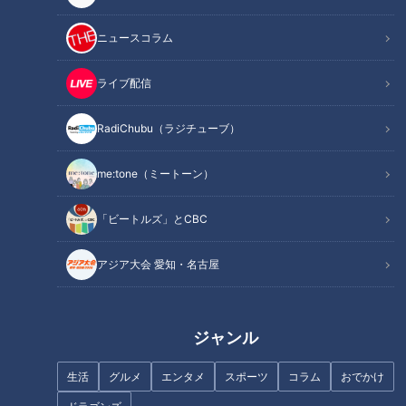
かけがえのない故郷のひとつ。まさかこの“故郷”を共有できる
プロ野球選手に出会えるなんて―。彼がこの駅を使っていたと
ニュースコラム
いう思いがけない感動から勝手に親近感を抱き、それと同時に
全力で応援すると心に決めたのである。
ライブ配信
RadiChubu（ラジチューブ）
me:tone（ミートーン）
「ビートルズ」とCBC
アジア大会 愛知・名古屋
ジャンル
「サンデードラゴンズ」より勝野昌慶投手(C)CBCテレビ
生活
グルメ
エンタメ
スポーツ
コラム
おでかけ
筆者が今最もプロ野球選手の中で応援したいその彼とは、中日