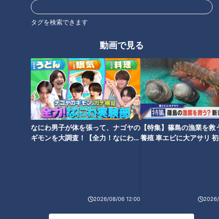
ホームランテラスの建設計画はどうなったのか・・・。
タグを検索できます
動画で見る
なにわ男子が体を張って、ナゴヤの
【特集】篠島の漁業を救
ギモンを大調査！【全力！なにわ実
養殖 車エビに大アサリ 
「サンデードラゴンズ」より勝野昌慶投手(C)CBCテレビ
験部～ナゴヤのギモン、ガチ検証
【newsX】
～】
中学では「中濃ドリームボーイズ（現岐阜中濃ボーイズ）」に
所属し、高校は公立校で県内屈指の強豪・土岐商業高校でエー
スとして活躍。土岐商OBでプロの道に進んだ先輩には同じく
2026/08/06 12:00
2026/
投手として1998年に阪神タイガースから6位指名を受けた奥村