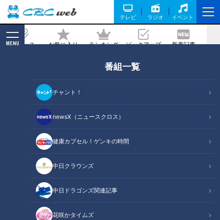
テレビ
ラジオ
イベント
MENU
ニュース
お気に入り
ランキング
ピックアップ
新着記事
CBC MAGAZINE
番組一覧
“可児の竜”がエースになる日を信じて―
ドラゴンズ勝野昌慶を全力で応援するコ
チャント！
ラム
newsX（ニュースクロス）
2020/10/09 11:00
健康カプセル！ゲンキの時間
中日クラウンズ
中日ドラゴンズ関連記事
花咲かタイムズ