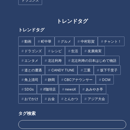
ドラゴンズ
工事費用は1キロにつき“約2億
45種類の“本格忍術体験”ができ
トレンドタグ
円”！全国にある水道管の4分の1
る！？お城型の豪快伊賀グルメ
トレンドタグ
が老朽化…三重・津市の浄水場
も！三重・伊賀市の忍者体験施
と工事現場を調査
設「万川集海」とは？
動画
町中華
グルメ
中村彩賀
チャント！
タグ
ドラゴンズ
レシピ
生活
友廣南実
動画
ドキュメンタリー
WEB限定
自閉症
エンタメ
北辻利寿
北辻利寿の日本はじめて物語
道との遭遇
CANDY TUNE
三重
坂下千里子
角上清司
静岡
CBCアナウンサー
DCM
オススメ関連コンテンツ
SDGs
if珈琲店
newsX
あみやき亭
おでかけ
お金
とんかつ
アジア大会
タグ検索