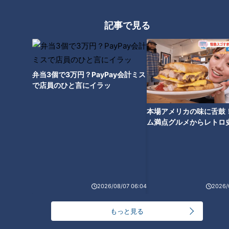
目で見てほしい」動画メッセー
ジ
記事で見る
弁当3個で3万円？PayPay会計ミス
で店員のひと言にイラッ
本場アメリカの味に舌鼓
ム満点グルメからレトロ
で！愛知・東海市の感動
選
ランキング
RANKING
2026/08/07 06:04
2026/
24時間
週間
月間
もっと見る
20代男性「この世から消えろ」と書き込んだ人物