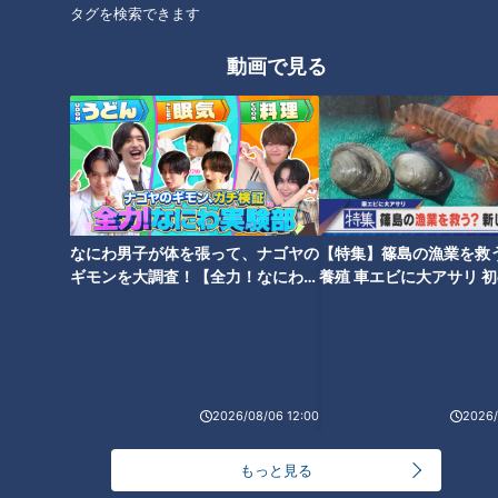
「どうせ自分なんか」障害のあ
人の目が怖い“視線恐怖症” のプ
タグを検索できます
る非行少年…孤立から防ぐには
ロボクサー ひきこもりだった青
年が克服のために選んだ道
動画で見る
【ガン闘病‥涙の真相】繁華街
兵士を看病した戦時中からずっ
で鶏とお散歩！？謎の“ニワトリ
と現役‥「仕事がある限り働き
なにわ男子が体を張って、ナゴヤの
【特集】篠島の漁業を救
おじさん”に密着
続ける」97歳の看護師の生き方
ギモンを大調査！【全力！なにわ実
養殖 車エビに大アサリ 
験部～ナゴヤのギモン、ガチ検証
【newsX】
～】
2026/08/06 12:00
2026/
余命を知った母から“自閉症”の
一人息子へ‥最期にどうしても
もっと見る
伝えたかったこと。「人生の節