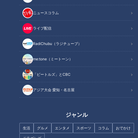
ニュースコラム
ライブ配信
退院した翌日…再び入院。繰り
病院のウラ側 人命救う薬剤師
RadiChubu（ラジチューブ）
返していた病院での暮らし…配
薬剤師のお仕事場に突撃
信型ドキュメンタリー「ピエロ
と呼ばれた息子」第120話
me:tone（ミートーン）
「ビートルズ」とCBC
アジア大会 愛知・名古屋
もうすぐ３年生！大きくなって
約“90kg”の天然本マグロを直
剥がれる皮膚の量も…～配信型
送！？家で本格的な漬けマグロ
ドキュメンタリー「ピエロと呼
が味わえる“お手軽シリーズ”と
ジャンル
ばれた息子」第１３４話
は？
生活
グルメ
エンタメ
スポーツ
コラム
おでかけ