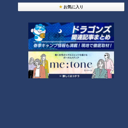
は～配信型ドキュメンタリー「ピエロと呼ばれた息
1
子」第１４０話
お気に入り
【全力！なにわ実験部～ナゴヤのギモン、ガチ検証
～】キャロットフレンチロースト
2
もっと見る
CBCニュース
CBC NEWS
小学校講師の男(38)を児童ポルノ所持の疑いで逮
捕 三重県
2026/08/06 23:18
災害時の“最後の手段” 車中泊避難で気をつけること
愛知･豊田市は4年前からマニュアル作成 最悪の場
合死に至る｢エコノミークラス症候群｣にならないた
2026/08/06 19:14