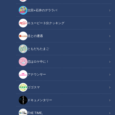
太田×石井のデララバ
キユーピー３分クッキング
ドキュメンタリー
長編ドキュメンタリー
道との遭遇
重い自閉症がある中野光一君。
ともだちたまご
父親の真一郎さんと２人暮らしです。
恋はロケ中に！
光一君の13歳の誕生日に、病気で亡くなった母親はビデオメ
ッセージを遺していました。
アナウンサー
光一君はどう受け止めたのでしょうか、密着です。
ゴゴスマ
この記事の画像を見る
ドキュメンタリー
この記事を見たあなたへのおすすめ
THE TIME,