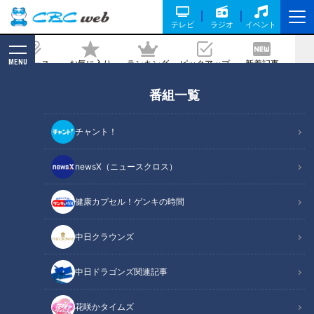
テレビ
ラジオ
イベント
MENU
ニュース
お気に入り
ランキング
ピックアップ
新着記事
CBC MAGAZINE
番組一覧
“自閉症”の一人息子と父の２人の食卓…
13歳の誕生日に亡き母から遺された動画
チャント！
メッセージとは
newsX（ニュースクロス）
2022/09/14 21:00
健康カプセル！ゲンキの時間
中日クラウンズ
中日ドラゴンズ関連記事
花咲かタイムズ