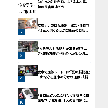
助かった命を守るには？熊本地震、
初の災害関連死か
5
友廣アナの自転車旅｜愛知・蒲郡市
へ！三河湾ぐるっと125kmの自転車
6
7
旅！【チャント！特集】
「人を狂わせる魅力がある」道マニ
ア・鹿取茂雄が惚れ込んだレンガの
8
橋梁とは？未公開の道3選
脱水で血液ドロドロ!?『夏の脳梗塞』
…命を守る運命の分かれ道は？「脳
9
梗塞」から身を守る方法
「高血圧」たったこれだけ!?簡単に血
圧を下げる方法…3人の専門家に学
10
ぶ！今日からできる高血圧対策