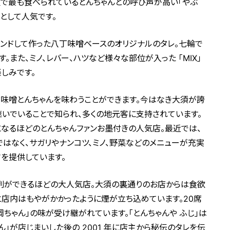
屋で最も食べられているとんちゃんとの呼び声が高い「やぶ
として人気です。
ンドして作った八丁味噌ベースのオリジナルのタレ。七輪で
。また、ミノ、レバー、ハツなど様々な部位が入った 「MIX」
しみです。
ード味噌とんちゃんを味わうことができます。今はなき大須が誇
継いでいることで知られ、多くの地元客に支持されています。
になるほどのとんちゃんファンお墨付きの人気店。最近では、
はなく、サガリやナンコツ、ミノ、野菜などのメニューが充実
さを提供しています。
ら行列ができるほどの大人気店。大須の裏通りのお店からは食欲
と店内はもやがかかったように煙が立ち込めています。20席
ちゃん」の味が受け継がれています。「とんちゃんや ふじ」は
ん」が店じまいした後の 2001 年に店主から秘伝のタレを伝