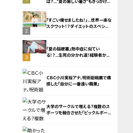
は？…“夏の厳しい暑さ”もきっかけ
に！発症前のキケンなサインと対処
法
「すごい痩せましたね！」…世界一楽な
スクワット！？ダイエットのスペシャ
2
リストに学ぶ「無理なくやせる方法」
「夏の脳梗塞」熱中症に似てい
る！？…生死の分かれ道！経験者から
3
学ぶ“発症時の身体の異変”
ＣＢＣ小川実桜アナ、呪術廻戦展で痛
感した「自分に一番遠い職業」
大学のサークルで増える？複数のス
ポーツを融合させた「ピックルボー
ル」
4