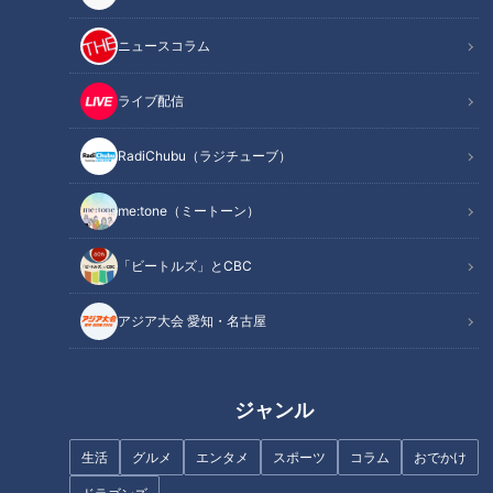
なりゆきアフロ ～岐阜県御嵩町の旅（2）～
ニュースコラム
ライブ配信
RadiChubu（ラジチューブ）
me:tone（ミートーン）
「ビートルズ」とCBC
アジア大会 愛知・名古屋
CBCテレビ(東海エリア)で夕方放送の報道情報番組【チャン
ト！】。
ジャンル
金曜日の人気コーナー、アフロヘアーがトレードマークの副島
生活
グルメ
エンタメ
スポーツ
コラム
おでかけ
淳くんがリポートする『なりゆきアフロ』は、東海地方の125