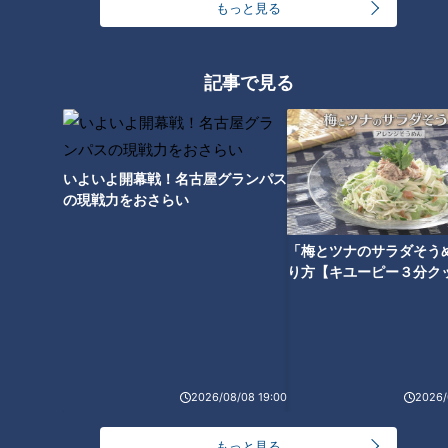
もっと見る
記事で見る
いよいよ開幕戦！名古屋グランパス
の現戦力をおさらい
「梅とツナのサラダそう
り方【キユーピー３分ク
【肉のキング】は、飛騨牛など地元・岐阜のお肉を始めとし
た、こだわりの精肉を扱う人気店。“良い肉をお値打ちに”をモ
ットーに、競りに出向いて仕入れた肉を販売しています。
2026/08/08 19:00
2026/
もっと見る