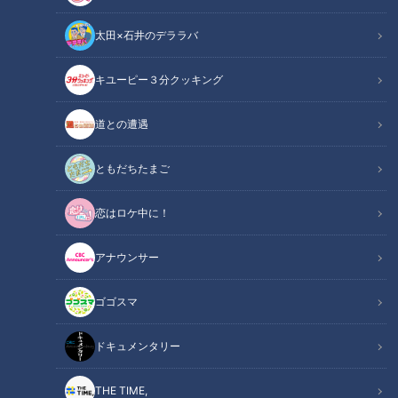
太田×石井のデララバ
キユーピー３分クッキング
チャント！
道との遭遇
なりゆきアフロ～どこに行けばいいですか？～
ともだちたまご
INDEX
恋はロケ中に！
なりゆきアフロ ～岐阜県御嵩町の旅（2）～
人気の精肉店のおいしいものとは？
アナウンサー
パリパリ＆ジューシーの“手羽先”にうなる
素敵な自然環境で働く人が太鼓判を押す店とは？
ゴゴスマ
副島くんはおあずけ…絶景と共に味わう蕎麦
オススメ関連コンテンツ
ドキュメンタリー
THE TIME,