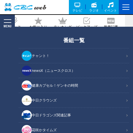
テレビ
ラジオ
イベント
MENU
ニュース
お気に入り
ランキング
ピックアップ
新着記事
CBC MAGAZINE
番組一覧
1本65円！コスパ満点の『手羽先』に、
最高のロケーションで味わう『蕎麦』の
チャント！
店 岐阜県御嵩町でなりゆきグルメ
旅！！
newsX（ニュースクロス）
2020/12/04 07:00
健康カプセル！ゲンキの時間
中日クラウンズ
中日ドラゴンズ関連記事
花咲かタイムズ