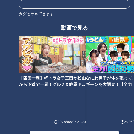
いう奥さま。
御嵩町のおいしいものを聞くと「お肉屋さんでもいいです
タグを検索できます
か？ 食べる所じゃないんですけど…」と言われ、戸惑う副島
動画で見る
くんに教えてくれたのが『キングというお肉屋さん』。お盆前
や年末など行列ができるという人気店で、取り扱っている肉が
おいしく、さらには揚げ物のコーナーもあり、奥さまのお気に
入りは『手羽先』だとか。
その【肉のキング】という精肉店に向かう副島くん。大きく目
立つ店舗を見つけます。
【四国一周】軽トラ女子三田が松山
なにわ男子が体を張って
取材の対応をしてくださったのは、創業者である会長。経営は
から下道で一周！グルメ＆絶景ドラ
ギモンを大調査！【全力
退かれているそうですが、この日は揚げ物コーナーで仕事をし
イブ⑳
験部～ナゴヤのギモン、
ていて「再雇用やわ」とジョークをとばす会長と楽しく取材が
～】
進みます。
2026/08/07 21:00
2026/
パリパリ＆ジューシーの“手羽先”にうなる