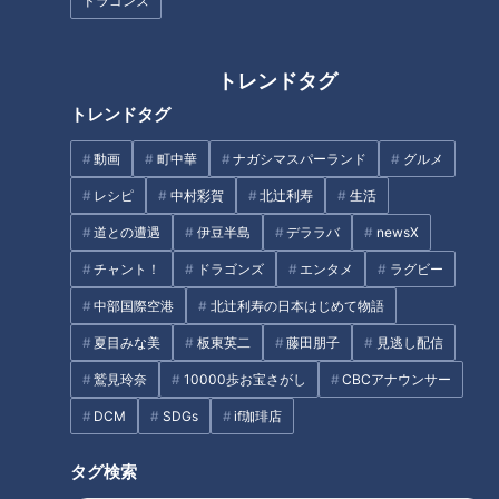
市町村を巡り、そこで出会った人に「町のおいしいもの」を聞
ドラゴンズ
き、その場所へ行って味わう“なりゆきグルメ旅”。
さて今回は、『岐阜県御嵩町（みたけちょう）』の後編です。
トレンドタグ
トレンドタグ
人気の精肉店のおいしいものとは？
動画
町中華
ナガシマスパーランド
グルメ
レシピ
中村彩賀
北辻利寿
生活
道との遭遇
伊豆半島
デララバ
newsX
チャント！
ドラゴンズ
エンタメ
ラグビー
中部国際空港
北辻利寿の日本はじめて物語
夏目みな美
板東英二
藤田朋子
見逃し配信
鷲見玲奈
10000歩お宝さがし
CBCアナウンサー
DCM
SDGs
if珈琲店
タグ検索
町を歩く副島くんが声をかけたのは、この町に住んで30年と