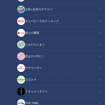
太田×石井のデララバ
キユーピー３分クッキング
チャント！
OMATSURIちゃん
道との遭遇
祭でアツイ人「OMATSURIちゃん」を寺坂頼我くんが探すコ
ともだちたまご
ーナー「OMATSURIちゃん」今回は「龍神火まつり」に密着
恋はロケ中に！
しました。
アナウンサー
この記事の画像を見る
ゴゴスマ
この記事を見たあなたへのおすすめ
ドキュメンタリー
THE TIME,