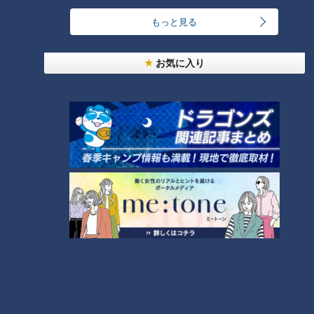
もっと見る
お気に入り
ランキング
RANKING
24時間
週間
月間
「人を狂わせる魅力がある」道マニア・鹿取茂雄が
惚れ込んだレンガの橋梁とは？未公開の道3選
1