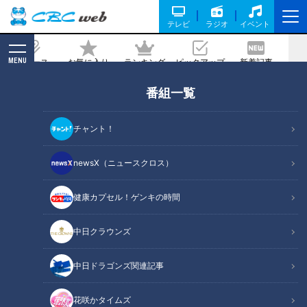
テレビ
ラジオ
イベント
MENU
ニュース
お気に入り
ランキング
ピックアップ
新着記事
CBC MAGAZINE
番組一覧
龍が乱舞！下呂市が一番アツくなる祭り
「龍神火まつり」【OMATSURIちゃ
チャント！
ん】
newsX（ニュースクロス）
2024/08/15 15:12
2024年8月14日放送
健康カプセル！ゲンキの時間
中日クラウンズ
中日ドラゴンズ関連記事
花咲かタイムズ