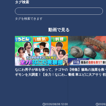
後3:49～5:50放送（金曜は午後4:50～5:50放送）。
タグ検索
ホームページ
タグを検索できます
番組サイト
最新話の見逃し配信はこちら
動画で見る
オススメ関連コンテンツ
なにわ男子が体を張って、ナゴヤの
【特集】篠島の漁業を救
ギモンを大調査！【全力！なにわ実
養殖 車エビに大アサリ 
験部～ナゴヤのギモン、ガチ検証
【newsX】
～】
高難度の伝統泳法、成功なる
一世一代、火を噴く山車が大暴
か！？「尾張津島天王祭」
れ！愛知・武豊町大足地区「蛇
2026/08/06 12:00
2026/
【OMATSURIちゃん】
車まつり」【チャント！】