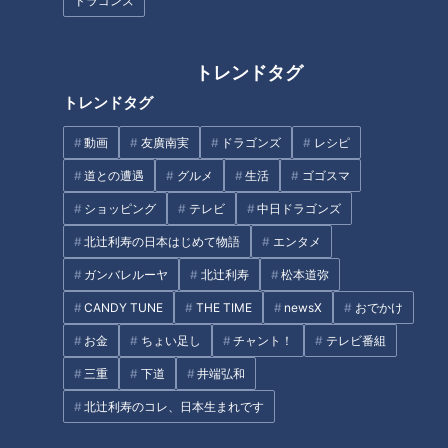
ドラゴンズ
トレンドタグ
｢バブルを超えた｣ 住宅高騰 43
スーパーの陳列を工夫するだけ
トレンドタグ
畳のLDKに20畳のバルコニー 4
で売上げ30％アップも！？ 商
億円超でも売れる“建売住宅” 名
品を手に取りやすくする工夫と
動画
友廣南実
ドラゴンズ
レシピ
古屋の超高級物件事情
は
タグ
道との遭遇
グルメ
生活
ゴゴスマ
ショッピング
テレビ
中日ドラゴンズ
動画
生活
チャント！
寺坂頼我
北辻利寿の日本はじめて物語
エンタメ
ガンバレルーヤ
北辻利寿
松本道弥
番組紹介
CANDY TUNE
THE TIME
newsX
おでかけ
チャント！
お金
ちょい足し
チャント！
テレビ番組
OMATSURIちゃん
三重
下道
井端弘和
身近な生活情報から芸能、どこよりも詳しい天気情報などなど、東
北辻利寿のコレ、日本生まれです
海3県にとことん寄り添う新しい報道・情報番組。毎週月～金曜 午