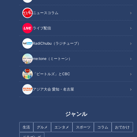
ニュースコラム
一生に一度だけしか担げな
い！？重さ1tのみこしと龍が暴
ライブ配信
“昭和の夏休み”思い出を語ろ
れまくる！岐阜県・下呂市の
う！ラジオ体操、プール登校
「龍神火まつり」
RadiChubu（ラジチューブ）
日、そして部活動
me:tone（ミートーン）
「ビートルズ」とCBC
世界的クリエイター・きくおを
支えてきた人たち
アジア大会 愛知・名古屋
愛知県初！中高一貫教育の現場
から～明和高校の附属中学校
ジャンル
で“目撃”したこと
生活
グルメ
エンタメ
スポーツ
コラム
おでかけ