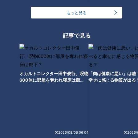
もっと見る
記事で見る
命がけで大切な祭りを守る 三
鵜匠の“推し活”！？1300年続く
重・尾鷲市「御山祭り」【チャ
岐阜県・岐阜市の「ぎふ長良川
ント！】
鵜飼」伝統を守る新しい取り組
みや鵜匠一家に密着
オカルトコレクター田中俊行、呪物
「肉は健康に悪い」は嘘
600体に部屋を奪われ寝床は廊
幸せに感じる物質が出る
下？
シャッター音が鳴り響く！棚田
に広がる約1000個のろうそくの
灯りにうっとり…岐阜県・恵那
市の「田の神様灯祭り」
2026/08/06 06:04
2026/