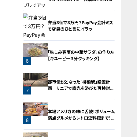
飯
弁当3個で3万円？PayPay会計ミス
で店員のひと言にイラッ
4
「味しみ春雨の中華サラダ」の作り方
【キユーピー３分クッキング】
6
5
都市伝説となった「柳橋駅」設置計
画 リニアで脚光を浴びた再検討の
7
機運
本場アメリカの味に舌鼓！ボリューム
満点グルメからレトロ史料館まで！
8
愛知・東海市の感動スポット3選