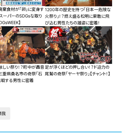
廃棄食材が「卵」に変身す
1200年の歴史を持つ「日本一危険な
スーパーのSDGsな取り
火祭り」！？燃え盛る松明に果敢に飛
GsWEEK】
び込む男性たちの雄姿に密着！
ましい祭り！？町中が轟音
足が浮くほどの押し合い！？ド迫力の
三重県桑名市の奇祭「石
尾鷲の奇祭「ヤーヤ祭り」【チャント！】
挑戦する男性に密着
頼我