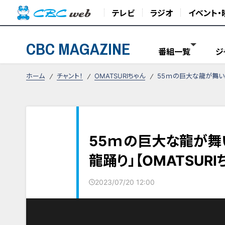
テレビ
ラジオ
イベント・
CBC MAGAZINE
番組一覧
ジ
ホーム
チャント！
OMATSURIちゃん
55ｍの巨大な龍が舞い踊
55ｍの巨大な龍が舞
龍踊り」【OMATSURI
2023/07/20 12:00