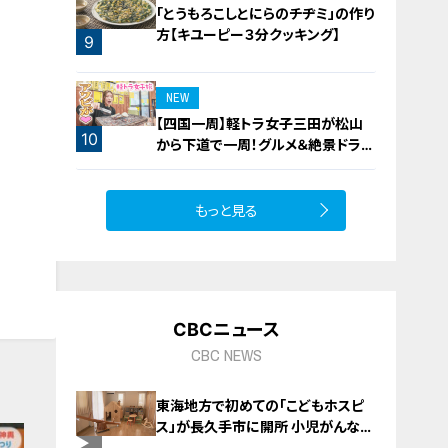
「とうもろこしとにらのチヂミ」の作り
方【キユーピー３分クッキング】
9
NEW
【四国一周】軽トラ女子三田が松山
10
から下道で一周！グルメ＆絶景ドライ
ブ⑳
もっと見る
CBCニュース
CBC NEWS
東海地方で初めての「こどもホスピ
ス」が長久手市に開所 小児がんなど
重い病気の子どもと家族を支える施