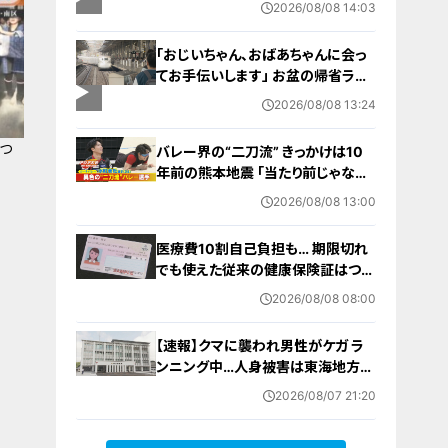
2026/08/08 14:03
設 利用料は無料 愛知の「長久手の
おうち」
「おじいちゃん、おばあちゃんに会っ
てお手伝いします」 お盆の帰省ラッ
シュが本格化 東海道新幹線下りがピ
2026/08/08 13:24
ーク 名古屋駅も家族連れらで朝から
混雑
つ
バレー界の“二刀流” きっかけは10
年前の熊本地震 ｢当たり前じゃなか
った｣ オフシーズンゼロの過酷スケ
2026/08/08 13:00
ジュール 異例の道を進むワケ【アジ
ア大会 愛知･名古屋2026】
医療費10割自己負担も… 期限切れ
でも使えた従来の健康保険証はつい
に終了 8月以降起こりうるマイナ保
2026/08/08 08:00
険証の“落とし穴” 注意すべき2つの
有効期限
【速報】クマに襲われ男性がケガ ラ
ンニング中…人身被害は東海地方で
今シーズン初めて 岐阜県高山市
2026/08/07 21:20