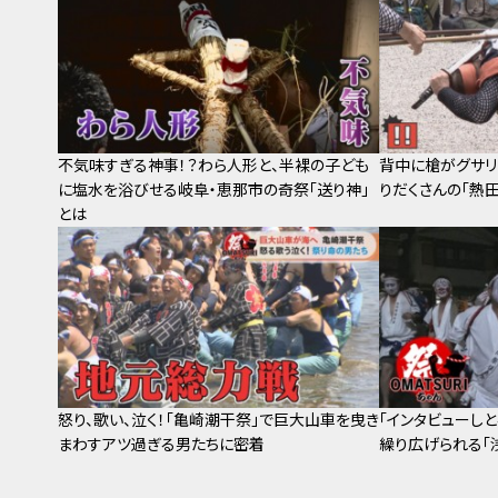
不気味すぎる神事！？わら人形と、半裸の子ども
背中に槍がグサリ
に塩水を浴びせる岐阜・恵那市の奇祭「送り神」
りだくさんの「熱
とは
怒り、歌い、泣く！「亀崎潮干祭」で巨大山車を曳き
「インタビューし
まわすアツ過ぎる男たちに密着
繰り広げられる「浅