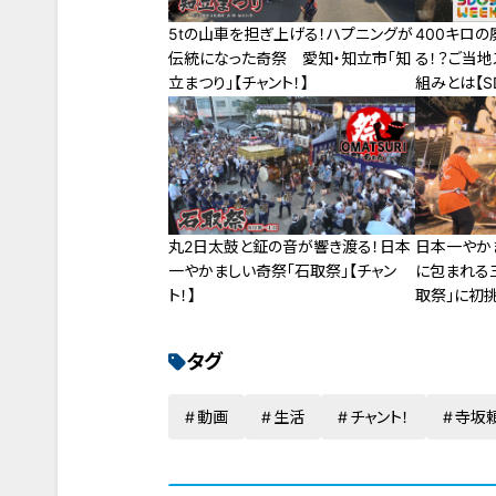
5tの山車を担ぎ上げる！ハプニングが
400キロの
伝統になった奇祭 愛知・知立市「知
る！？ご当地
立まつり」【チャント！】
組みとは【SD
丸2日太鼓と鉦の音が響き渡る！日本
日本一やか
一やかましい奇祭「石取祭」【チャン
に包まれる
ト！】
取祭」に初
タグ
動画
生活
チャント！
寺坂