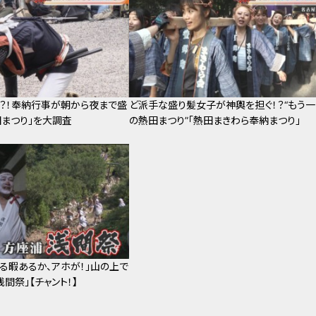
？！奉納行事が朝から夜まで盛
ど派手な盛り髪女子が神輿を担ぐ！？“もう一
田まつり」を大調査
の熱田まつり”「熱田まきわら奉納まつり」
とる暇あるか、アホが！」山の上で
間祭」【チャント！】