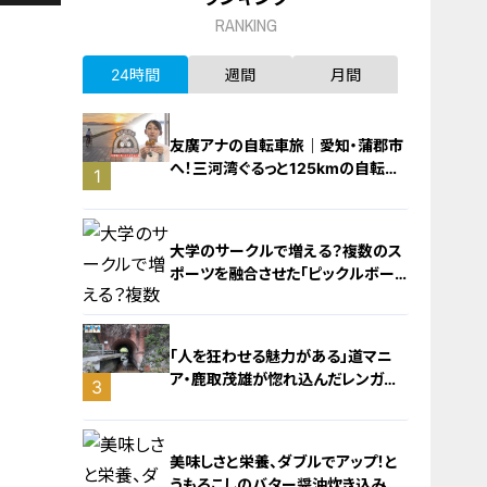
RANKING
24時間
週間
月間
友廣アナの自転車旅｜愛知・蒲郡市
へ！三河湾ぐるっと125kmの自転車
1
旅！【チャント！特集】
大学のサークルで増える？複数のス
ポーツを融合させた「ピックルボー
ル」
「人を狂わせる魅力がある」道マニ
ア・鹿取茂雄が惚れ込んだレンガの
3
橋梁とは？未公開の道3選
2
美味しさと栄養、ダブルでアップ！と
うもろこしのバター醤油炊き込みご