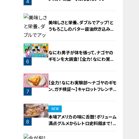
4
美味しさと栄養、ダブルでアップ！と
うもろこしのバター醤油炊き込みご
飯
なにわ男子が体を張って、ナゴヤの
ギモンを大調査！【全力！なにわ実験
6
部～ナゴヤのギモン、ガチ検証～】
5
【全力！なにわ実験部～ナゴヤのギモ
ン、ガチ検証～】キャロットフレンチ
7
ロースト
NEW
本場アメリカの味に舌鼓！ボリューム
8
満点グルメからレトロ史料館まで！
愛知・東海市の感動スポット3選