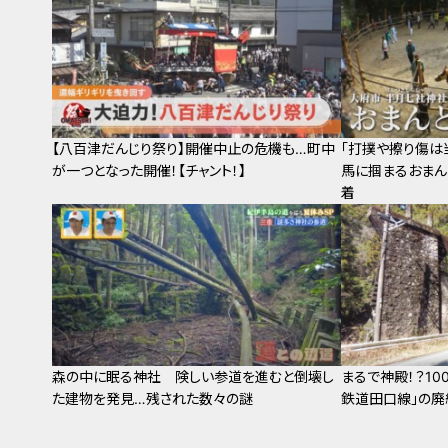
【八百津だんじり祭り】開催中止の危機も…町中
「打撲や擦り傷は
が一つとなった開催！【チャント！】
馬に掴まるおまん
着
森の中に眠る神社 険しい参道を進むと倒壊し
まるで神殿！？1
た建物を発見…残された数々の謎
鉄道田口線」の廃