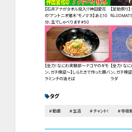
【石井アナがタオル投入!?神田愛花
【足助祭り
の“アントニオ猪木”モノマネ】あと10
叫ぶOMATS
分、生でしゃべります#50
【全力！なにわ実験部～ナゴヤのギモ
【全力！な
ン、ガチ検証～】しらたきで作った豚バ
ン、ガチ検
ラミンチの油そば
ラダ
タグ
動画
生活
チャント！
寺坂