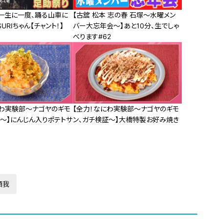
】一生に一度、踊る山車に
【古舘 松本 志の春 石塚～水曜メン
URIちゃん【チャント！】
バー大忘年会～】あと10分、生でしゃ
べります#62
にわ実験部～ナゴヤのギモ
【全力！なにわ実験部～ナゴヤのギモ
証～】にんじん入りポテトサ
ン、ガチ検証～】大橋特製お好み焼き
頼我