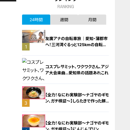
RANKING
24時間
週間
月間
友廣アナの自転車旅｜愛知・蒲郡市
へ！三河湾ぐるっと125kmの自転車
1
旅！【チャント！特集】
コスプレサミット、ワクワクさん、アジ
ア大会楽曲…愛知県の話題あれこれ
【全力！なにわ実験部～ナゴヤのギモ
ン、ガチ検証～】しらたきで作った豚
3
バラミンチの油そば
2
【全力！なにわ実験部～ナゴヤのギモ
ン、ガチ検証～】にんじんプリン