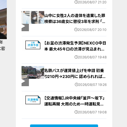
2026/08/07 21:20
山中に女性2人の遺体を遺棄した罪
検察は36歳女に懲役3年を求刑 ｢遺
棄時に近くに居続けたこと自体が重
2026/08/07 20:10
要な寄与｣ 女は｢黙秘します｣弁護側
は無罪主張
年
【お盆の渋滞発生予測】NEXCO中日
に密
本 最大45キロの渋滞が見込まれる
区間も… 中央道・東名・新東名・東名
2026/08/07 19:48
阪道・伊勢湾岸道・北陸道など 一覧
（8月7日～16日）
名鉄バスが運賃値上げを申請 初乗
り210円→230円に 認められれば
12月から全路線で平均1割程度の値
2026/08/07 19:26
上げへ 人件費増や燃料価格の高止
まりが理由
【交通情報】JR中央線「釜戸～坂下」
運転再開 大雨のため一時運転見合
わせ
2026/08/07 19:08