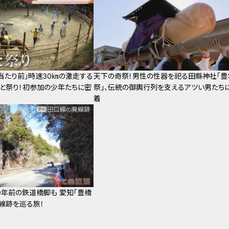
当たり前」時速30㎞の激走する
天下の奇祭！男性の性器を祀る田縣神社「豊
と祭り！初参加の少年たちに密
祭」、伝統の御輿行列を支えるアツい男たち
着
00年前の鉄道橋脚も 愛知「豊橋
線跡を巡る旅！