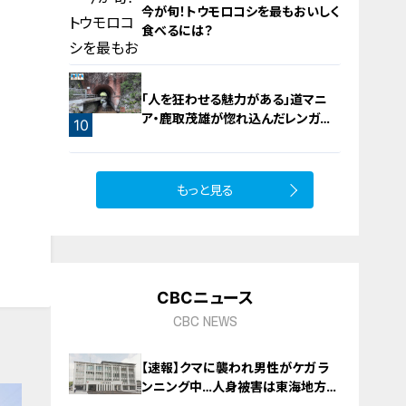
今が旬！トウモロコシを最もおいしく
食べるには？
「人を狂わせる魅力がある」道マニ
ア・鹿取茂雄が惚れ込んだレンガの
9
10
橋梁とは？未公開の道3選
もっと見る
CBCニュース
CBC NEWS
【速報】クマに襲われ男性がケガ ラ
ンニング中…人身被害は東海地方で
今シーズン初めて 岐阜県高山市