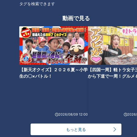
の男性7名。
タグを検索できます
動画で見る
（「梯子獅子」の「たねまき」を演じる平井健太さん）
「（今年で）23年目。最初始めた時からずっと怖い。今でも
怖い」
命綱なしでアクロバティックな演技も行う「梯子獅子」は危険
が伴うため、志願する若者は少なく、後継者不足。中学生の時
に一度経験した鳥飼高士さんは、28年ぶりの挑戦です。
【新天才クイズ】２０２６夏～小学
【四国一周】軽トラ女子
生の〇×バトル！
から下道で一周！グルメ
イブ⑳
（「梯子獅子」の「藤下がり」を演じる鳥飼高士さん）
「去年久しぶりに『梯子獅子』を見て、命がけでやっぱりかっ
こいいなって。もう一度やりたいと思った」
2026/08/09 12:00
2026/
鳥飼さんと一緒に「梯子獅子」の「藤下がり」を演じる遠山良
さんは、多忙で今まで祭りに関われなかったものの、地元への
もっと見る
恩返しとして挑むことを決めました。