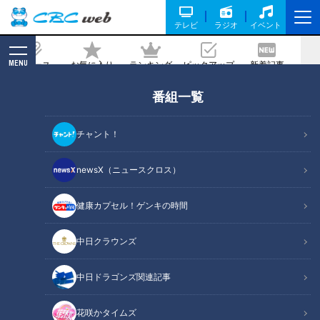
テレビ
ラジオ
イベント
MENU
ニュース
お気に入り
ランキング
ピックアップ
新着記事
CBC MAGAZINE
番組一覧
命綱なしで挑む“ビル3階の高さ”の1本の
竹の上で座禅!? 愛知・豊明市の「大脇の
チャント！
梯子獅子」を密着
newsX（ニュースクロス）
2024/11/12 06:03
2024年10月28日放送
健康カプセル！ゲンキの時間
中日クラウンズ
中日ドラゴンズ関連記事
花咲かタイムズ