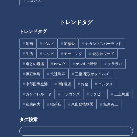
ドラゴンズ
トレンドタグ
CBCテレビ『チャント！』
トレンドタグ
愛知・豊明市の「大脇神明社」で開催される「大脇の梯子獅
動画
グルメ
加藤愛
ナガシマスパーランド
子」は、無形民俗文化財にも指定され、その歴史は400年以上
生活
レシピ
モーニング
愛されフード
という伝統的な祭りです。
道との遭遇
newsX
ゲンキの時間
デララバ
伊豆半島
北辻利寿
三重 花咲かタイムズ
境内には、まるでアスレチック遊具のような舞台が組まれてい
ました。お祭りの見どころは、51段の梯子を登り、高さ12メ
中部国際空港
if珈琲店
お金
エンタメ
ートル、足場は直径15センチの丸太2本だけの櫓の上で命綱な
ガンバレルーヤ
ドラゴンズ
ラグビー
三上悠亜
しで獅子舞。
友廣南実
喫茶店
東山動植物園
板東英二
出演者は、約一カ月半練習を重ねます。「梯子獅子」には「藤
タグ検索
下がり」「波打ち」「たねまき」の3つの演目があり、今年
「梯子獅子」を演じるのは、大脇地区で生まれ育った3、40代