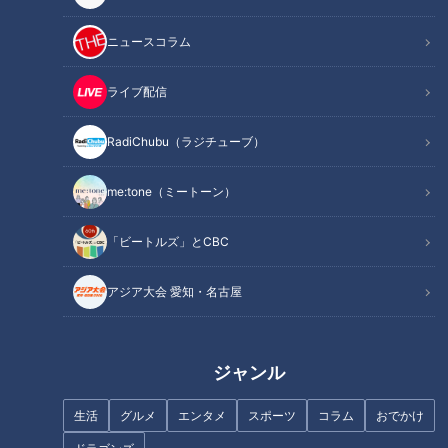
INDEX
超危険!! 高さ12メートル、足場直径15センチで“獅子舞”
ニュースコラム
恐怖との戦い！ 2人の息をそろえて挑む「梯子獅子」
命綱なし!? ビル3階の高さの竹の上で両手を離して“座禅”
ライブ配信
フィナーレを飾る「一本竹」揺れる竹の上で妙技を連発
オススメ関連コンテンツ
RadiChubu（ラジチューブ）
me:tone（ミートーン）
超危険!! 高さ12メートル、足場直径15センチ
「ビートルズ」とCBC
で“獅子舞”
アジア大会 愛知・名古屋
ジャンル
生活
グルメ
エンタメ
スポーツ
コラム
おでかけ