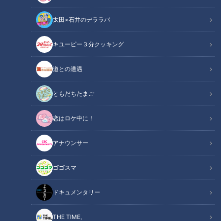
太田×石井のデララバ
CBCテレビ『チャント！』
キユーピー３分クッキング
チャント！
道との遭遇
OMATSURIちゃん
ともだちたまご
東海地方の激アツな祭りでアツい人を探す企画「OMATSURI
恋はロケ中に！
ちゃん」。今回は、愛知・豊明市の「大脇神明社」で毎年10月
に行われる五穀豊穣を祈る「大脇の梯子獅子」を密着しまし
アナウンサー
た。
ゴゴスマ
【動画】「両手を離すのがすごく怖い」ビル3
関連リンク
階の高さの竹の上で妙技連発【9分10秒～】
ドキュメンタリー
THE TIME,