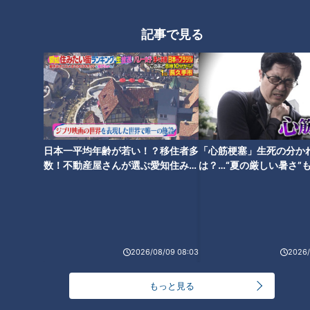
記事で見る
恐怖との戦い！ 2人の息をそろえて挑む「梯子獅
子」
日本一平均年齢が若い！？移住者多
「心筋梗塞」生死の分か
数！不動産屋さんが選ぶ愛知住みた
は？…“夏の厳しい暑さ”
い街ランキング1位は？
に！発症前のキケンなサ
法
2026/08/09 08:03
2026/
CBCテレビ『チャント！』
もっと見る
鳥飼さんと遠山さんが演じる「藤下がり」は、藤の花のように
実った稲穂を表現する演目。