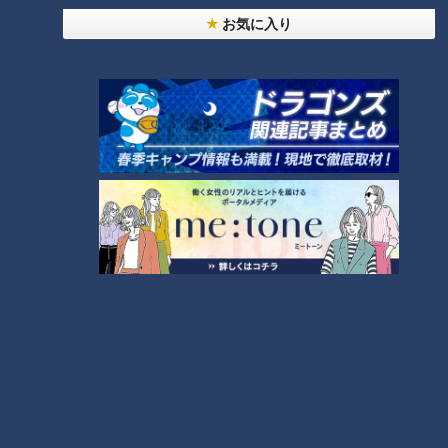
お気に入り
最大の見せ場は、丸太に足の甲だけをひっかけて連続３回も体
を反り返らせる大技です。しかし、実は2人にとって難しいの
は別の技でした。
（「梯子獅子」の「藤下がり」を演じる鳥飼高士さん）
「『藤下がり』のジャンプ。まだタイミングが合っていない。
（練習で）一度も成功していない」
３回ジャンプをして、最後の着地はあえて足を滑らせ、観客を
驚かせる技。足場は細い丸太で獅子の幕で視界も悪く、腰を落
とした苦しい体勢のため、落下の恐怖と戦いながら、2人のタ
イミングを合わせるのは至難の業です。練習を見ている「梯子
獅子」の総監督も…。
（大脇梯子獅子保存会・平井宣青副会長）
「ぜんっぜん合ってない。観客はビックリしないぞ！失敗した
かと思われる」