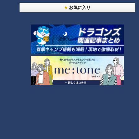
お気に入り
CBCテレビ：画像『チャント！』
そんな巨大な山車が道中で披露するのが「からくり人形」。七
福神の福禄寿のからくりを筆頭に、合わせて4体が華やかな演
技を繰り広げます。