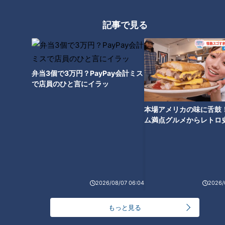
CBCテレビ：画像『チャント！』
記事で見る
重たい山車を担ぎ、往復4時間以上もある道のりを歩く男たち
の肩にはコブが！「若宮まつり」を愛し、5年以上担ぎ続けた
あたりからこの「担ぎダコ」ができてくるといいます。
弁当3個で3万円？PayPay会計ミス
で店員のひと言にイラッ
（山車を担ぐ是澤賢さん）
「（うれしいもの？）これは勲章」
本場アメリカの味に舌鼓
ム満点グルメからレトロ
で！愛知・東海市の感動
華やかなからくり人形の下では…人が足りずギリ
選
ギリの運営
2026/08/07 06:04
2026/
もっと見る