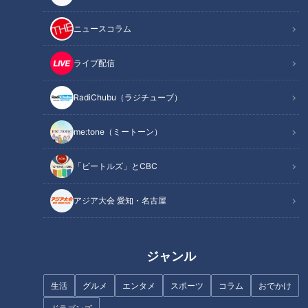
「これは勲章」4ｔの山車を担ぐ男たちの体に異変が
華やかなからくり人形の下では…人が足りずギリギリの運営
ニュースコラム
なぜ？地元出身者がほとんどいない「若宮まつり」
最大の見せ場「本八重」！地元はバラバラでも気持ちは一
ライブ配信
つ
「福禄寿車」を次世代へつなぐ覚悟
RadiChubu（ラジチューブ）
オススメ関連コンテンツ
me:tone（ミートーン）
「ビートルズ」とCBC
「これは勲章」4ｔの山車を担ぐ男たちの体に異
変が
アジア大会 愛知・名古屋
ジャンル
生活
グルメ
エンタメ
スポーツ
コラム
おでかけ