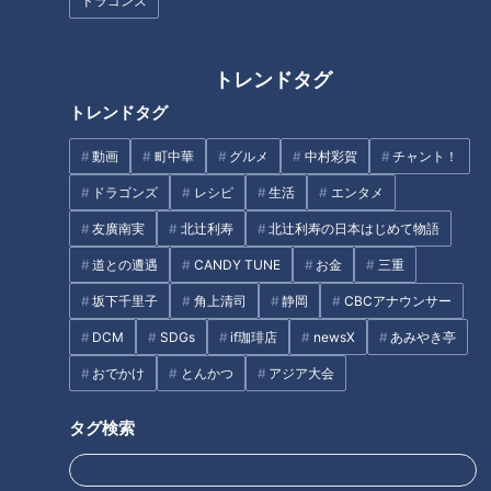
ドラゴンズ
トレンドタグ
トレンドタグ
CBCテレビ：画像『チャント！』
動画
町中華
グルメ
中村彩賀
チャント！
毎年5月15日・16日に開催される「若宮まつり」。名古屋市中
ドラゴンズ
レシピ
生活
エンタメ
区栄にある「若宮八幡社」と「那古野神社」が、かつて隣接し
友廣南実
北辻利寿
北辻利寿の日本はじめて物語
一緒に祭りを行っていた繋がりから、その間を神輿行列が往復
し、無病息災・五穀豊穣などを願います。
道との遭遇
CANDY TUNE
お金
三重
坂下千里子
角上清司
静岡
CBCアナウンサー
DCM
SDGs
if珈琲店
newsX
あみやき亭
おでかけ
とんかつ
アジア大会
タグ検索