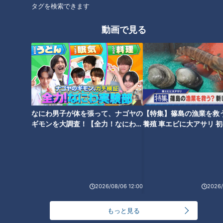
タグを検索できます
動画で見る
CBCテレビ：画像『チャント！』
見物人の目を引くのは、栄の道路を封鎖しながら練り歩く巨大
な山車。高さ6ｍ以上にも及ぶ「福禄寿車」の重量は、なんと
約4ｔにもなります。
なにわ男子が体を張って、ナゴヤの
【特集】篠島の漁業を救
ギモンを大調査！【全力！なにわ実
養殖 車エビに大アサリ 
験部～ナゴヤのギモン、ガチ検証
【newsX】
～】
2026/08/06 12:00
2026/
もっと見る