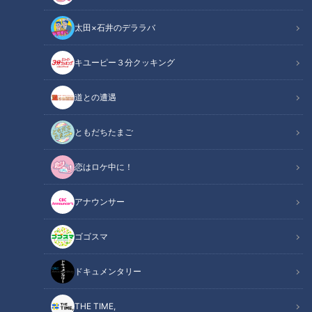
太田×石井のデララバ
キユーピー３分クッキング
チャント！
OMATSURIちゃん
道との遭遇
重さ4ｔの巨大な山車が大回転する「若宮まつり」。大迫力の
ともだちたまご
神輿行列が縦断するのは、なんと名古屋市のど真ん中です。し
恋はロケ中に！
かも祭りの参加者には、ほぼ地元民がいません。その裏には、
歴史をさかのぼる「ある事情」と、祭りの存亡をかけた思いが
アナウンサー
ありました。300年以上の歴史を誇る祭りの現場で、タレント
の寺坂頼我くんが一番アツい人「OMATSURIちゃん」を探し
ゴゴスマ
ます。
ドキュメンタリー
INDEX
THE TIME,