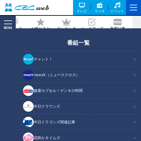
テレビ
ラジオ
イベント
MENU
ニュース
お気に入り
ランキング
ピックアップ
新着記事
CBC MAGAZINE
番組一覧
ちょっとした事故！？「これがデフォル
ト」豪快すぎる山車パフォーマンスの
チャント！
「若宮まつり」
newsX（ニュースクロス）
2023/05/31 16:50
2023年5月24日放送
健康カプセル！ゲンキの時間
中日クラウンズ
中日ドラゴンズ関連記事
花咲かタイムズ