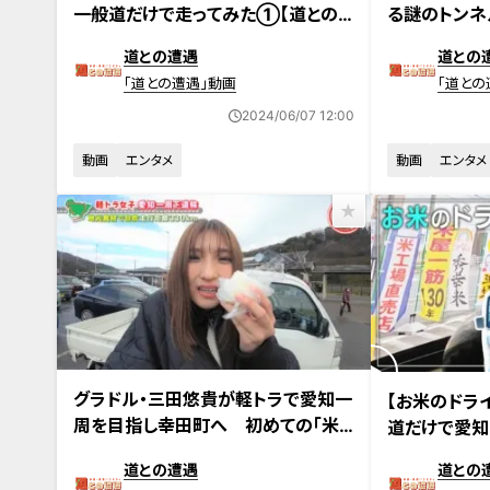
一般道だけで走ってみた①【道との
る謎のトンネ
遭遇】
道との遭遇
道との
「道との遭遇」動画
「道との
2024/06/07 12:00
動画
エンタメ
動画
エンタメ
2024年5月21日放送
2024年5月21日
グラドル・三田悠貴が軽トラで愛知一
【お米のドライ
周を目指し幸田町へ 初めての「米
道だけで愛
のドライブスルー」に感激！
炊
道との遭遇
道との