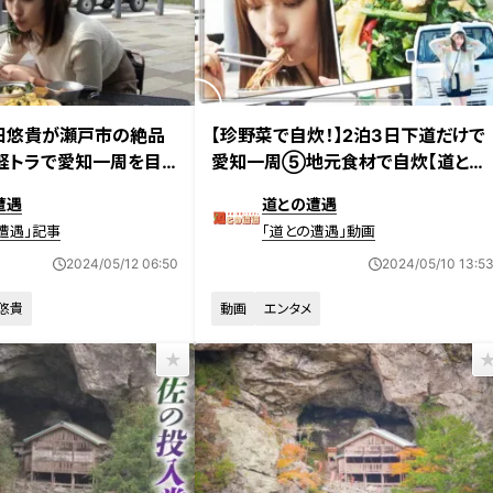
日放送
2024年4月30日放送
田悠貴が瀬戸市の絶品
【珍野菜で自炊！】2泊3日下道だけで
軽トラで愛知一周を目
愛知一周⑤地元食材で自炊【道との
遭遇】
遭遇
道との遭遇
遭遇」記事
「道との遭遇」動画
2024/05/12 06:50
2024/05/10 13:5
悠貴
動画
エンタメ