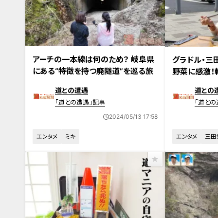
2024年5月7日放送
2024年4月30
アーチの一本線は何のため？ 岐阜県
グラドル・三
にある“特徴を持つ廃隧道”を巡る旅
野菜に感激！
指す自炊旅
道との遭遇
道との
「道との遭遇」記事
「道との
2024/05/13 17:58
エンタメ
ミキ
エンタメ
三田