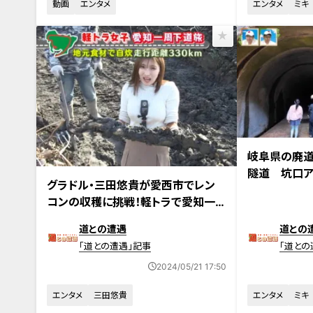
動画
エンタメ
エンタメ
ミキ
2024年5月7日
岐阜県の廃道
隧道 坑口ア
2024年5月7日放送
グラドル・三田悠貴が愛西市でレン
之實隧道」＆
コンの収穫に挑戦！軽トラで愛知一
道」
周を目指す自炊旅
道との遭遇
道との
「道との遭遇」記事
「道との
2024/05/21 17:50
エンタメ
三田悠貴
エンタメ
ミキ