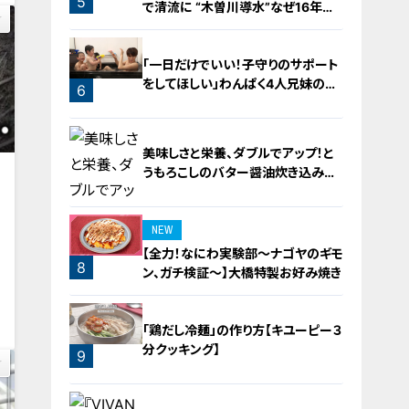
5
で清流に “木曽川導水”なぜ16年ぶ
り？【newsX】
「一日だけでいい！子守りのサポート
をしてほしい」わんぱく4人兄妹の子
6
守りをお助け！
美味しさと栄養、ダブルでアップ！と
うもろこしのバター醤油炊き込みご
飯
NEW
【全力！なにわ実験部～ナゴヤのギモ
8
ン、ガチ検証～】大橋特製お好み焼き
3
7
「鶏だし冷麺」の作り方【キユーピー３
分クッキング】
9