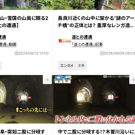
放送
2024年5月28日放送
富山・雪国の山奥に眠る2
長良川近くの山中に架かる“謎のアー
との遭遇】
チ橋”の正体とは？ 重厚なレンガ造り
の橋に隠された秘密に迫る
遭遇
道との遭遇
遭遇」動画
「道との遭遇」記事
2024/06/12 12:00
2024/06/08 06:0
エンタメ
ミキ
日放送
2024年5月28日放送
岐阜・突如二股に分岐す
中で二股に分岐する！？木曽川沿いに