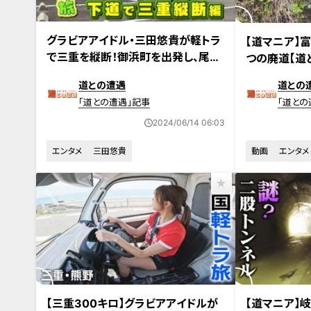
2024年5月28日放送
2024年6月4日
グラビアアイドル・三田悠貴が軽トラ
【道マニア】
で三重を縦断！御浜町を出発し、尾鷲
つの廃道【道
市の海で大はしゃぎ
道との遭遇
道との
「道との遭遇」記事
「道との
2024/06/14 06:03
エンタメ
三田悠貴
動画
エンタメ
2024年5月28日放送
2024年5月28
【三重300キロ】グラビアアイドルが
【道マニア】