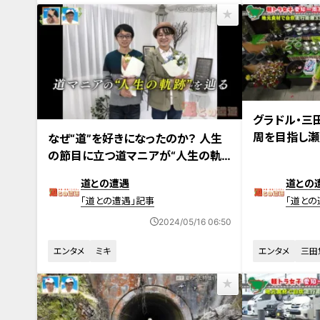
2024年4月23
グラドル・三
2024年4月30日放送
周を目指し瀬
なぜ“道”を好きになったのか？ 人生
打ち野菜を購
の節目に立つ道マニアが“人生の軌
跡”を辿る
道との遭遇
道との
「道との遭遇」記事
「道との
2024/05/16 06:50
エンタメ
ミキ
エンタメ
三田