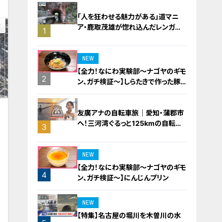
「人を狂わせる魅力がある」道マニ
ア・鹿取茂雄が惚れ込んだレンガの
1
橋梁とは？未公開の道3選
NEW
【全力！なにわ実験部～ナゴヤのギモ
2
ン、ガチ検証～】しらたきで作った豚
バラミンチの油そば
友廣アナの自転車旅｜愛知・蒲郡市
へ！三河湾ぐるっと125kmの自転車
3
旅！【チャント！特集】
NEW
【全力！なにわ実験部～ナゴヤのギモ
4
ン、ガチ検証～】にんじんプリン
0
NEW
【特集】名古屋の堀川を木曽川の水