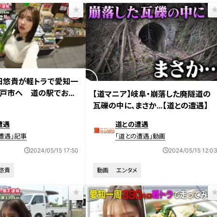
日放送
田悠貴が軽トラで愛知一
2024年5月7日放送
戸市へ 道の駅でお値
【道マニア】岐阜・崩落した廃隧道の
入し大興奮
瓦礫の中に、まさか…【道との遭遇】
遭遇
道との遭遇
遭遇」記事
「道との遭遇」動画
2024/05/15 17:50
2024/05/15 12:0
悠貴
動画
エンタメ