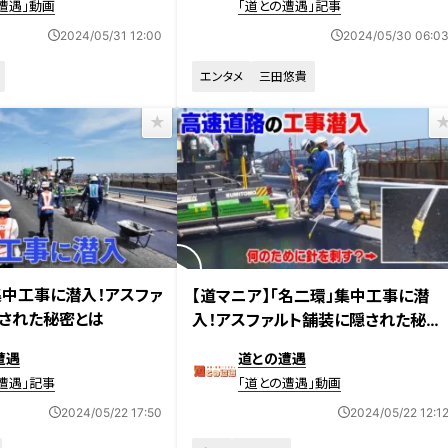
遭遇」動画
「道との遭遇」記事
2024/05/31 12:00
2024/05/30 06:0
エンタメ
三田悠貴
放送
2024年5月14日放送
集中工事に潜入！アスファ
【道マニア】「名二環」集中工事に潜
された秘密とは
入！アスファルト舗装に隠された秘密
【道との遭遇】
遭遇
道との遭遇
遭遇」記事
「道との遭遇」動画
2024/05/22 17:50
2024/05/22 12:1