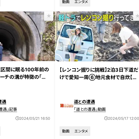
動画
エンタメ
放送
2024年5月7日放送
区間に眠る100年前の
【レンコン掘りに挑戦】2泊3日下道だ
ーチの溝が特徴の「木
けで愛知一周⑥地元食材で自炊【道
石積み造りの「久保原隧
との遭遇】
遭遇
道との遭遇
遭遇」記事
「道との遭遇」動画
2024/05/21 16:50
2024/05/17 12:0
動画
エンタメ