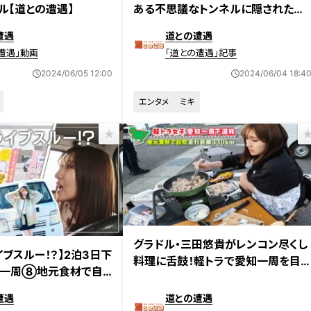
ル【道との遭遇】
ある不思議なトンネルに隠された歴
史とは
遭遇
道との遭遇
遭遇」動画
「道との遭遇」記事
2024/06/05 12:00
2024/06/04 18:4
エンタメ
ミキ
2024年5月14日放送
グラドル・三田悠貴がレンコン尽くし
放送
ブスルー！？】2泊3日下
料理に舌鼓！軽トラで愛知一周を目
知一周⑧地元食材で自
指す自炊旅
遭遇
道との遭遇