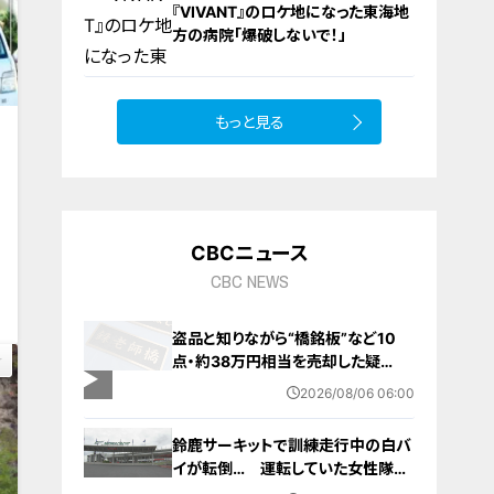
『VIVANT』のロケ地になった東海地
方の病院「爆破しないで！」
もっと見る
10
CBCニュース
3
CBC NEWS
盗品と知りながら“橋銘板”など10
点・約38万円相当を売却した疑
い… 無職の男（63）を逮捕 「知り
2026/08/06 06:00
ませんでした」と容疑否認
鈴鹿サーキットで訓練走行中の白バ
イが転倒… 運転していた女性隊員
（20代）が頭を打つなどして重傷