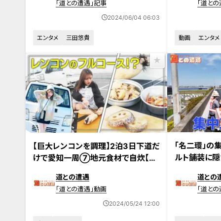
「道との遭遇」記事
「道との
2024/06/04 06:03
エンタメ
三田悠貴
動画
エンタメ
2024年5月14日
2024年5月14日放送
「名二環」の
【巨大レンコンを調理】2泊3日下道だ
ルト舗装に隠
けで愛知一周⑦地元食材で自炊【道
との遭遇】
道との遭遇
道との
「道との遭遇」動画
「道との
2024/05/24 12:00