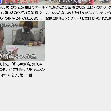
くん５歳になる。誕生日のケーキ
外で遊ぶときは皮膚と相談。太陽・乾燥・人混
す。難病「道化師様魚鱗癬」と
み…いろんなものを避けながら。CBCテレビ
将来の期待と不安は…CBC テ
配信型ドキュメンタリー「ピエロと呼ばれた息
ドキュメンタリー「ピエロと呼ば
第３５話
話
も悩む‥「私も魚鱗癬」賀久君
BCテレビ 定期配信型ドキュメン
呼ばれた息子」第３３話