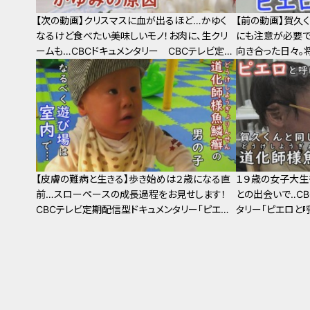
【次の動画】クリスマスに血が出るほど…かゆく
【前の動画】賀久
なるけど食べたい美味しいモノ！お肉に、生クリ
にも注意が必要で
ームも…CBCドキュメンタリー CBCテレビ定期
向き合った日々。
配信型ドキュメンタリー「ピエロと呼ばれた息子」
レビ定期配信型 
第３８話
れた息子」第３６
【皮膚の難病と生きる】歩き始めは２歳になる直
１９歳の女子大生
前…スローペースの成長過程をお見せします！
との出会いで‥C
CBCテレビ定期配信型ドキュメンタリー「ピエロ
タリー「ピエロと
と呼ばれた息子」第３４話