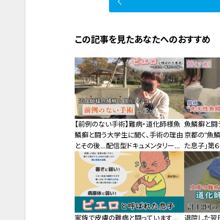
この記事を見たあなたへのおすすめ
【前例のない手術】難病・道化師様魚
魚鱗癬と闘
鱗癬と闘う大学生に聞く、手術の理由
京都の“魚
とその後…配信型ドキュメンタリー
た息子」第
「ピエロと呼ばれた息子」第114話
家族で皮膚の難病と闘っています…
退院した翌