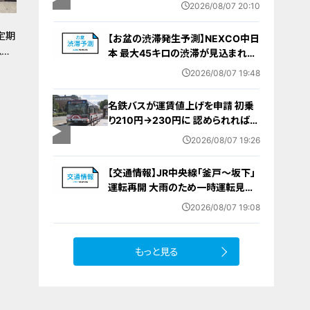
棄時に近くに居続けたこと自体が重
2026/08/07 20:10
要な寄与｣ 女は｢黙秘します｣弁護側
は無罪主張
定期
【お盆の渋滞発生予測】NEXCO中日
子」
本 最大45キロの渋滞が見込まれる
区間も… 中央道・東名・新東名・東名
2026/08/07 19:48
阪道・伊勢湾岸道・北陸道など 一覧
（8月7日～16日）
名鉄バスが運賃値上げを申請 初乗
り210円→230円に 認められれば
12月から全路線で平均1割程度の値
2026/08/07 19:26
上げへ 人件費増や燃料価格の高止
まりが理由
【交通情報】JR中央線「釜戸～坂下」
運転再開 大雨のため一時運転見合
わせ
2026/08/07 19:08
もっと見る