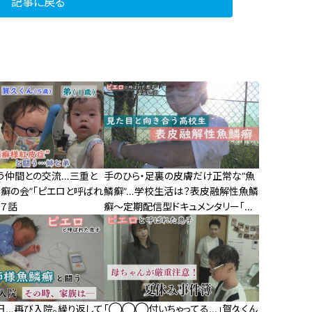
記事に戻る
う仲間との交流…三重と
手のひら・足裏の皮膚だけ正常な“魚
鱗癬の会”「ピエロと呼ばれ
鱗癬”…学校生活は？表皮融解性魚鱗
６７話
癬～定期配信型ドキュメンタリー「ピ
エロと呼ばれた息子」第７３話
日…再び入院。繰り返して
「◯◯◯付いちゃってる…」賀久くん