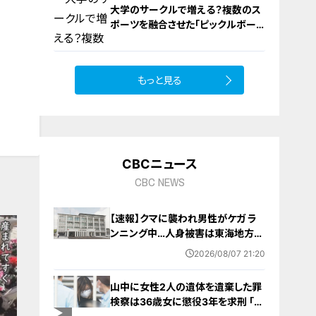
大学のサークルで増える？複数のス
ポーツを融合させた「ピックルボー
ル」
もっと見る
9
CBCニュース
CBC NEWS
【速報】クマに襲われ男性がケガ ラ
ンニング中…人身被害は東海地方で
今シーズン初めて 岐阜県高山市
2026/08/07 21:20
山中に女性2人の遺体を遺棄した罪
検察は36歳女に懲役3年を求刑 ｢遺