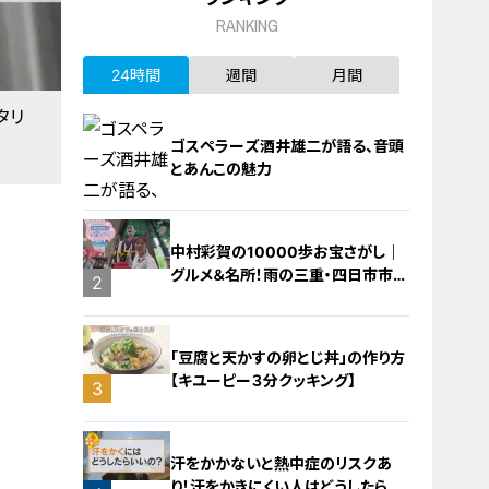
RANKING
24時間
週間
月間
タリ
ゴスペラーズ酒井雄二が語る、音頭
とあんこの魅力
中村彩賀の10000歩お宝さがし｜
グルメ＆名所！雨の三重・四日市市で
1
2
お宝探し【チャント！特集】
「豆腐と天かすの卵とじ丼」の作り方
【キユーピー３分クッキング】
3
汗をかかないと熱中症のリスクあ
り！汗をかきにくい人はどうしたらい