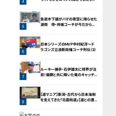
4
いの？
急逝木下雄がハマの夜空に降らせた
涙雨 侍・井端コーチが今だから明
5
かす“ドラ大野雄起用法”秘話
日本シリーズのＭＶＰ中村紀洋～ド
ラゴンズ立浪新政権コーチ列伝（3）
6
ルーキー捕手・石伊雄太に球界が注
目！優勝と共に輝いた竜のキャッチャ
7
ー列伝
【道マニア】新潟・古代から日本海側
を支えてきた「北国街道」【道との遭
8
遇】