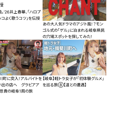
。‘26井上春華、「ハロプ
ッコよく歌うコツ」を伝授
あの大人気ドラマのアジト風！？モン
ゴル式の「ゲル」に泊まれる岐阜県民
の穴場スポットを探してみた！
川町に突入！アルバイトを
【岐阜】軽トラ女子が「初体験グルメ」
い出の店へ グラビアア
を巡る旅⑧【道との遭遇】
田悠貴の岐阜1周の旅