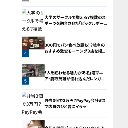
阜の「激安モーニング」とは？
大学のサークルで増える？複数のス
ポーツを融合させた「ピックルボー
ル」
300円でパン食べ放題も！？岐阜の
おすすめ激安モーニング３店を紹
4
介！
3
「人を狂わせる魅力がある」道マニ
ア・鹿取茂雄が惚れ込んだレンガの
5
橋梁とは？未公開の道3選
弁当3個で3万円？PayPay会計ミス
で店員のひと言にイラッ