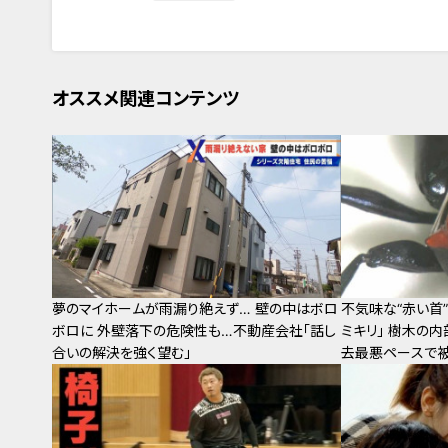
オススメ関連コンテンツ
夢のマイホームが雨漏り絶えず… 壁の中はボロ
不気味な“赤い首”
ボロに 外壁落下の危険性も…不動産会社「話し
ミキリ｣ 樹木の
合いの解決を強く望む」
去最悪ペースで