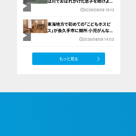
は川でおぼれかけた息子を助けよう
とし父親が心肺停止の状態で搬送
2026/08/08 19:12
田原市ではサーフィン中に公務員の
男性（46）がおぼれ死亡
東海地方で初めての「こどもホスピ
ス」が長久手市に開所 小児がんなど
重い病気の子どもと家族を支える施
2026/08/08 14:03
設 利用料は無料 愛知の「長久手の
おうち」
もっと見る