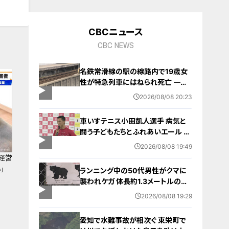
CBCニュース
CBC NEWS
名鉄常滑線の駅の線路内で19歳女
性が特急列車にはねられ死亡 一部
区間で一時運転見合わせに お盆休
2026/08/08 20:23
みで空港へ向かう旅行客に影響 愛
知・知多市
車いすテニス小田凱人選手 病気と
闘う子どもたちとふれあいエール ス
ポーツの楽しさ伝える 名古屋・緑区
2026/08/08 19:49
経営
」
ランニング中の50代男性がクマに
襲われケガ 体長約1.3メートルのツ
キノワグマに腕や足をかまれる 「つ
2026/08/08 19:29
いに出たかなという感じ」と近隣住
人 東海地方で今年度初の人身被害
愛知で水難事故が相次ぐ 東栄町で
岐阜・高山市