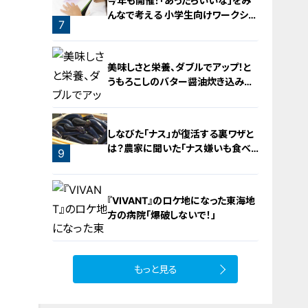
今年も開催！「あったらいいな」をみ
んなで考える 小学生向けワークショ
7
ップを大府市で開催
6
美味しさと栄養、ダブルでアップ！と
うもろこしのバター醤油炊き込みご
飯
しなびた「ナス」が復活する裏ワザと
は？農家に聞いた「ナス嫌いも食べ
9
られる」アイデアレシピを大公開
8
『VIVANT』のロケ地になった東海地
方の病院「爆破しないで！」
もっと見る
10