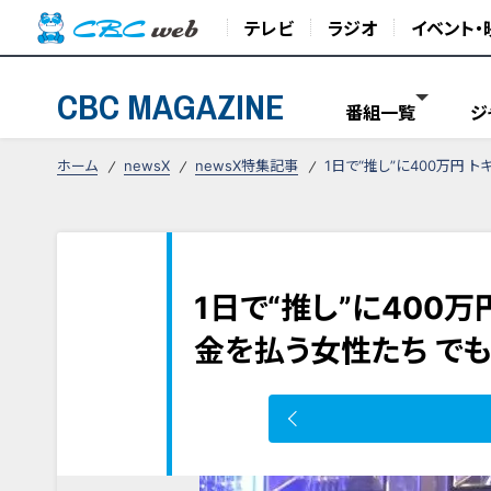
テレビ
ラジオ
イベント・
CBC MAGAZINE
番組一覧
ジ
ホーム
newsX
newsX特集記事
1日で“推し”に400万円 
1日で“推し”に400
金を払う女性たち でも