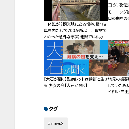
モーニング娘
ロの曲をカ
一体誰が？観光地にある“謎の橋” 岐
阜県内だけで700か所以上…取材で
わかった意外な事実 他県では洪水に
つながったケースも
地元の揖斐
【大石が聞く】難病レット症候群と生き
していた思
る 少女の今【大石が聞く】
イドル・三
タグ
newsX