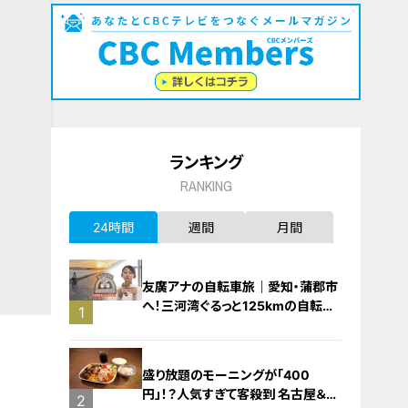
ランキング
RANKING
24時間
週間
月間
友廣アナの自転車旅｜愛知・蒲郡市
へ！三河湾ぐるっと125kmの自転車
1
旅！【チャント！特集】
盛り放題のモーニングが「400
円」！？人気すぎて客殺到 名古屋＆岐
2