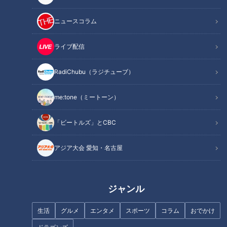
ニュースコラム
男女の機会不平等を見直す動
ひとりひとりが環境変動に持っ
ライブ配信
き。妊娠・産後も活躍できる社
ておこう。グローバルアジェン
会に
ダ
RadiChubu（ラジチューブ）
me:tone（ミートーン）
オランダ総選挙とNY市長選から
「ビートルズ」とCBC
見えてくる今後の政治
仕事も子どもも諦めない。“卵子
アジア大会 愛知・名古屋
凍結”という新しい選択肢
ジャンル
大敗した与党。今後考えられる
生活
グルメ
エンタメ
スポーツ
コラム
おでかけ
3つの展開とは