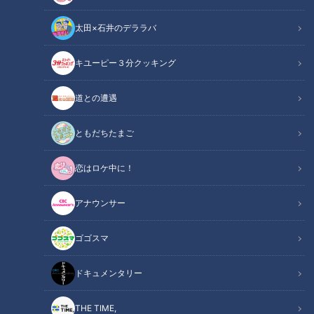
太田×石井のデララバ
キユーピー３分クッキング
揺れる英国と沖縄に見る「国民投票」「県民投票」の民主主義の姿と
は？
道との遭遇
この記事の画像
（全1枚）
ともだちたまご
恋はロケ中に！
アナウンサー
ゴゴスマ
記事に戻る
ドキュメンタリー
この記事を見たあなたへのおすすめ
THE TIME,