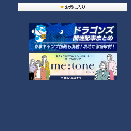
友廣アナの自転車旅｜愛知・蒲郡市へ！三河湾ぐる
お気に入り
っと125kmの自転車旅！【チャント！特集】
1
【全力！なにわ実験部～ナゴヤのギモン、ガチ検証
～】にんじんプリン
2
【全力！なにわ実験部～ナゴヤのギモン、ガチ検証
～】しらたきで作った豚バラミンチの油そば
3
【全力！なにわ実験部～ナゴヤのギモン、ガチ検証
～】赤味噌を使ったミルフィーユ味噌トンカツ
4
【全力！なにわ実験部～ナゴヤのギモン、ガチ検証
～】キャロットフレンチロースト
5