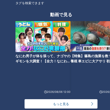
統一地方選の春だからこそ、沖
沖縄の“食”を支えた那覇の名物
タグを検索できます
縄の問題に思いを馳せなけれ
市場へオマージュ～変わりゆく
ば・・・
街の風景に思う～
動画で見る
がんばれ沖縄！首里城消失の慟
英国がEUを去った日～ロンドン
哭から歩み出してほしい
の時計台が刻んだ歳月そして今
なにわ男子が体を張って、ナゴヤの
【特集】篠島の漁業を救
後の歩み
ギモンを大調査！【全力！なにわ実
養殖 車エビに大アサリ 
験部～ナゴヤのギモン、ガチ検証
【newsX】
～】
2026/08/06 12:00
2026/
悲劇の王妃ラブレターに思う
もっと見る
「新型コロナ」公文書記録の哀