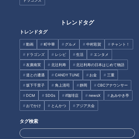
ドラゴンズ
“民意”が漂流する夏、退陣？続
投？揺れ続ける石破政権から考
トレンドタグ
える沖縄への思い
トレンドタグ
タグ
動画
町中華
グルメ
中村彩賀
チャント！
北辻利寿
コラム
東西南北論説風
ドラゴンズ
レシピ
生活
エンタメ
友廣南実
北辻利寿
北辻利寿の日本はじめて物語
道との遭遇
CANDY TUNE
お金
三重
オススメ関連コンテンツ
坂下千里子
角上清司
静岡
CBCアナウンサー
DCM
SDGs
if珈琲店
newsX
あみやき亭
おでかけ
とんかつ
アジア大会
タグ検索