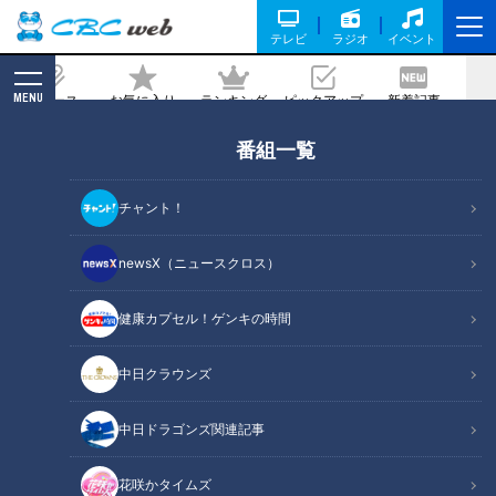
テレビ
ラジオ
イベント
MENU
ニュース
お気に入り
ランキング
ピックアップ
新着記事
CBC MAGAZINE
番組一覧
揺れる英国と沖縄に見る「国民投票」
「県民投票」の民主主義の姿とは？
チャント！
記事に戻る
newsX（ニュースクロス）
健康カプセル！ゲンキの時間
中日クラウンズ
中日ドラゴンズ関連記事
花咲かタイムズ