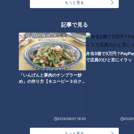
もっと見る
記事で見る
弁当3個で3万円？PayP
で店員のひと言にイラッ
ランキング
「いんげんと豚肉のナンプラー炒
RANKING
め」の作り方【キユーピー３分クッ
24時間
週間
月間
キング】
友廣アナの自転車旅｜愛知・蒲郡市へ！三河湾ぐる
っと125kmの自転車旅！【チャント！特集】
1
2026/08/07 18:00
2026/
コスプレサミット、ワクワクさん、アジア大会楽
もっと見る