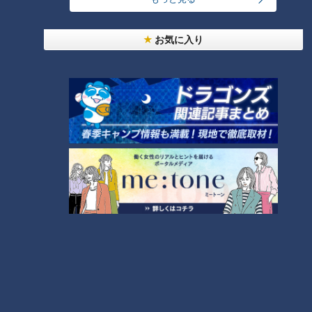
曲…愛知県の話題あれこれ
お気に入り
【全力！なにわ実験部～ナゴヤのギモン、ガチ検証
～】しらたきで作った豚バラミンチの油そば
3
【全力！なにわ実験部～ナゴヤのギモン、ガチ検証
～】にんじんプリン
4
2
美味しさと栄養、ダブルでアップ！とうもろこしの
バター醤油炊き込みご飯
なにわ男子が体を張って、ナゴヤのギモンを大調
査！【全力！なにわ実験部～ナゴヤのギモン、ガチ
6
検証～】
【全力！なにわ実験部～ナゴヤのギモン、ガチ検証