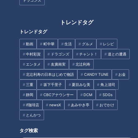
ドラゴンズ
産で見えた「夜の街の現実」
ス”アイドル。正反対の2人が
「運命の相方」になるまで
トレンドタグ
タグ
トレンドタグ
動画
ドキュメンタリー
ウクライナ
チャント！
動画
町中華
生活
グルメ
レシピ
中村彩賀
ドラゴンズ
チャント！
道との遭遇
エンタメ
友廣南実
北辻利寿
オススメ関連コンテンツ
北辻利寿の日本はじめて物語
CANDY TUNE
お金
三重
坂下千里子
夏目みな美
角上清司
静岡
CBCアナウンサー
DCM
SDGs
if珈琲店
newsX
あみやき亭
おでかけ
覚えた日本語は「大丈夫」ウク
３歳のウクライナ避難民 ドキド
とんかつ
ライナから避難してきた家族の
キ日本の幼稚園にはじめて登
仕事と子育て
園‥大泣きのワケ
タグ検索