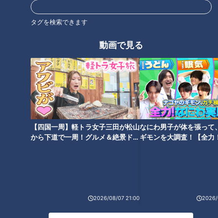
タグを検索できます
動画で見る
「ウクライナだけ特別」「不平
13年間働いた会社を辞めて‥ウ
等」‥命の格差なのか？ミャン
クライナ避難民の身元保証人に
マー避難民の叫び “難民鎖国”ニ
“主婦の決断”
ッポンの現実とは！？
【四国一周】軽トラ女子三田が松山
なにわ男子が体を張って
から下道で一周！グルメ＆絶景ドラ
ギモンを大調査！【全力
イブ⑳
験部～ナゴヤのギモン、
「ヨーロッパのパンかご」ウク
ウクライナ侵攻で‥バレエ留学
～】
ライナのパンを日本でも食べた
先ロシアから帰国 18歳のバレ
い！
リーナ「夢は絶対に諦めな
い」
2026/08/07 21:00
2026/