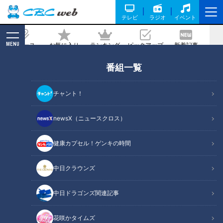
テレビ
ラジオ
イベント
MENU
ニュース
お気に入り
ランキング
ピックアップ
新着記事
CBC MAGAZINE
番組一覧
ウクライナから避難した13歳の少女た
ち‥２人の夢は「日本でファッションモ
チャント！
デルに！」
newsX（ニュースクロス）
記事に戻る
健康カプセル！ゲンキの時間
中日クラウンズ
中日ドラゴンズ関連記事
花咲かタイムズ