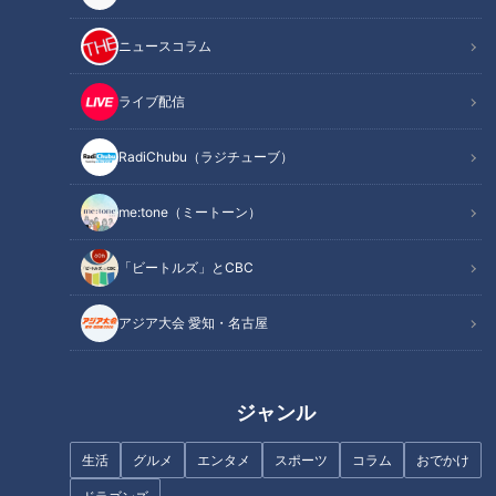
ニュースコラム
我が家のペットにもやってき
彼女がくれたお気に入りのパン
ライブ配信
た、それぞれの秋。
ツを捨てた「男」。
RadiChubu（ラジチューブ）
me:tone（ミートーン）
白浜の人気パンダたちが契約満
「ビートルズ」とCBC
了で中国へ。別れの日は6月に
ピエロと呼ばれた息子のため
に 配信に込めた両親の想い
アジア大会 愛知・名古屋
ジャンル
生活
グルメ
エンタメ
スポーツ
コラム
おでかけ
歓楽街で生きる女性社長、不動
元SKE48と“セルフプロデュー