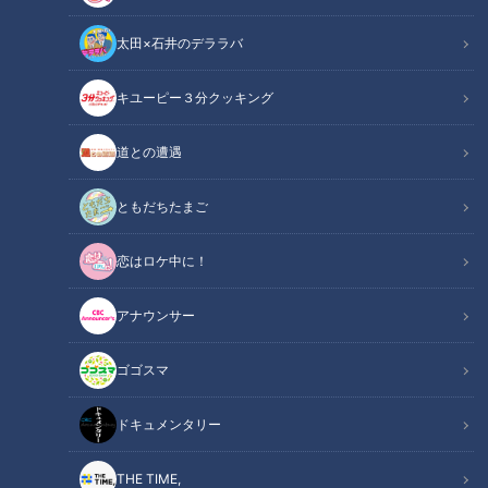
太田×石井のデララバ
キユーピー３分クッキング
ウクライナから避難した13歳の少女たち‥２人の夢は「日本でファッシ
道との遭遇
ョンモデルに！」
ともだちたまご
この記事の画像
（全1枚）
恋はロケ中に！
アナウンサー
ゴゴスマ
記事に戻る
ドキュメンタリー
この記事を見たあなたへのおすすめ
THE TIME,