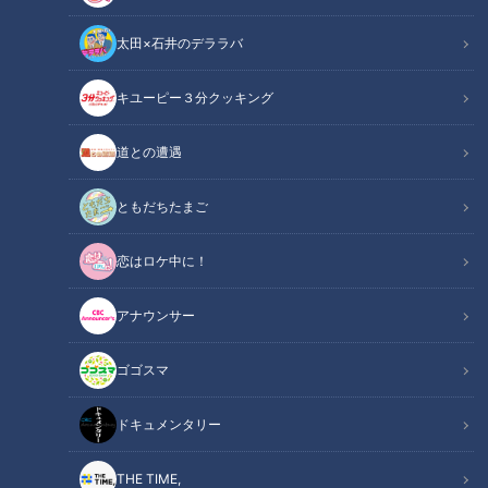
太田×石井のデララバ
キユーピー３分クッキング
CBCテレビ『チャント！』全力！お助けちゃん
道との遭遇
この記事の画像
（全12枚）
ともだちたまご
恋はロケ中に！
アナウンサー
ゴゴスマ
ドキュメンタリー
THE TIME,