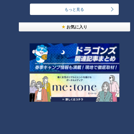
暑さの天敵「湿度」はペットボトルを凍らせて解
もっと見る
決！？ エアコンに頼らず涼をとる裏ワザ
6
4
お気に入り
「糖尿病」夏の食生活に注意！…血糖値スパイクが
起きているサインは？糖尿病の予防・改善法
7
廃墟「玄岳ドライブイン」に特別潜入！静岡県の絶
景ロード「伊豆スカイライン」の歴史と魅力に迫る
8
都市伝説となった「柳橋駅」設置計画 リニアで脚
光を浴びた再検討の機運
9
『VIVANT』のロケ地になった東海地方の病院「爆
破しないで！」