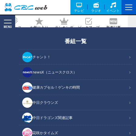
テレビ
ラジオ
イベント
MENU
ニュース
お気に入り
ランキング
ピックアップ
新着記事
CBC MAGAZINE
番組一覧
テーマは『冬のお掃除』！カビやウイル
ス対策も！冬にすべき3つのお掃除テク
チャント！
記事に戻る
newsX（ニュースクロス）
健康カプセル！ゲンキの時間
中日クラウンズ
中日ドラゴンズ関連記事
花咲かタイムズ