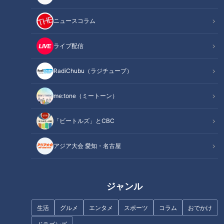
ニュースコラム
記事に戻る
ライブ配信
RadiChubu（ラジチューブ）
この記事を見たあなたへのおすすめ
me:tone（ミートーン）
「ビートルズ」とCBC
アジア大会 愛知・名古屋
健康のカギ「腸」の知識を総チ
ステイホームで嫌なニオイ
ェック！
に！？夏の体臭対策2020
ジャンル
生活
グルメ
エンタメ
スポーツ
コラム
おでかけ