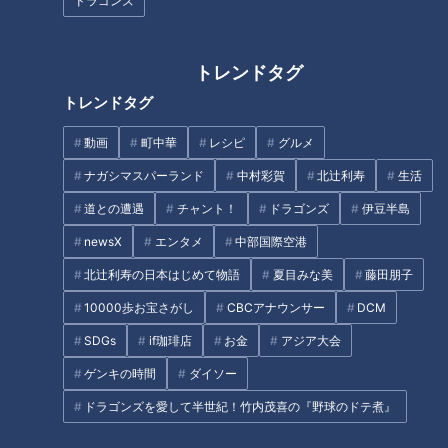
ドラゴンズ
【新感覚】おしるこ＋シフォン
新生活に使いたい！「電動アシ
トレンドタグ
ケーキ！？柳沢のスイーツ今年
スト自転車」の選び方！
トレンドタグ
は「おしるこ」開発現場に潜入
【みてちょてれび番外編】
動画
町中華
レシピ
グルメ
ナガシマスパーランド
中村彩賀
北辻利寿
生活
リスナーの投稿からわかった！
道との遭遇
チャント！
ドラゴンズ
伊豆半島
「こむら返り」の治め方
newsX
エンタメ
中部国際空港
【夏休み満喫WEEK】コスパ最
北辻利寿の日本はじめて物語
夏目みな美
藤田朋子
強！無料＆間近でイルカとふれ
10000歩お宝さがし
CBCアナウンサー
DCM
あいスポット！
SDGs
if珈琲店
お金
アジア大会
タグ
ゲンキの時間
ダイソー
生活
チャント！
平松賢人
ドラゴンズを愛して半世紀！竹内茂喜の『野球のドテ煮』