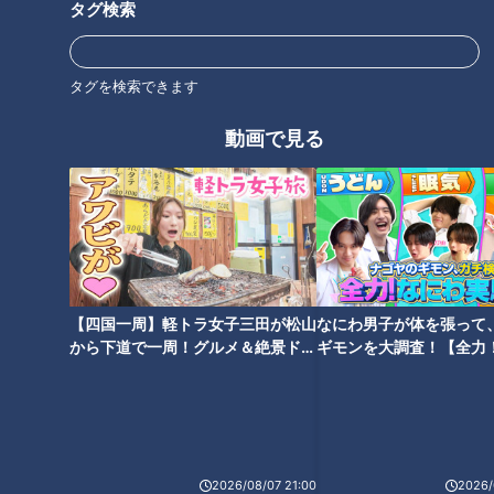
タグ検索
タグを検索できます
動画で見る
【四国一周】軽トラ女子三田が松山
なにわ男子が体を張って
から下道で一周！グルメ＆絶景ドラ
ギモンを大調査！【全力
ランキング
イブ⑳
験部～ナゴヤのギモン、
RANKING
～】
24時間
週間
月間
2026/08/07 21:00
2026/