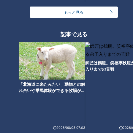
友廣アナの自転車旅｜愛知・蒲郡市へ！三河湾ぐる
っと125kmの自転車旅！【チャント！特集】
1
もっと見る
「人を狂わせる魅力がある」道マニア・鹿取茂雄が
記事で見る
惚れ込んだレンガの橋梁とは？未公開の道3選
2
オカルトコレクター田中俊行、呪物600体に部屋を
奪われ寝床は廊下？
師匠は鶴瓶。笑福亭鉄瓶
入りまでの苦難
大学のサークルで増える？複数のスポーツを融合さ
「北海道に来たみたい」動物との触
せた「ピックルボール」
れ合いや乗馬体験ができる牧場がオ
ススメ！不動産屋さんが住みたい街
とは
汗をかかないと熱中症のリスクあり！汗をかきにく
い人はどうしたらいいの？
5
3
2026/08/08 07:03
2026/