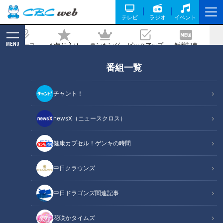
テレビ
ラジオ
イベント
MENU
ニュース
お気に入り
ランキング
ピックアップ
新着記事
CBC MAGAZINE
番組一覧
テーマは『冬のお掃除』！カビやウイル
ス対策も！冬にすべき3つのお掃除テク
チャント！
記事に戻る
newsX（ニュースクロス）
健康カプセル！ゲンキの時間
中日クラウンズ
中日ドラゴンズ関連記事
花咲かタイムズ