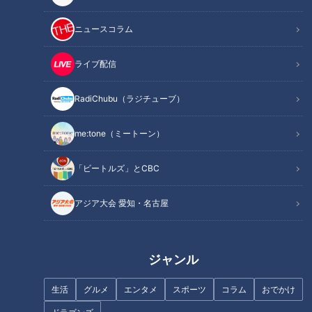
ニュースコラム
記事に戻る
ライブ配信
RadiChubu（ラジチューブ）
この記事を見たあなたへのおすすめ
me:tone（ミートーン）
「ビートルズ」とCBC
アジア大会 愛知・名古屋
健康のカギ「腸」の知識を総チ
ステイホームで嫌なニオイ
ェック！
に！？夏の体臭対策2020
ジャンル
生活
グルメ
エンタメ
スポーツ
コラム
おでかけ