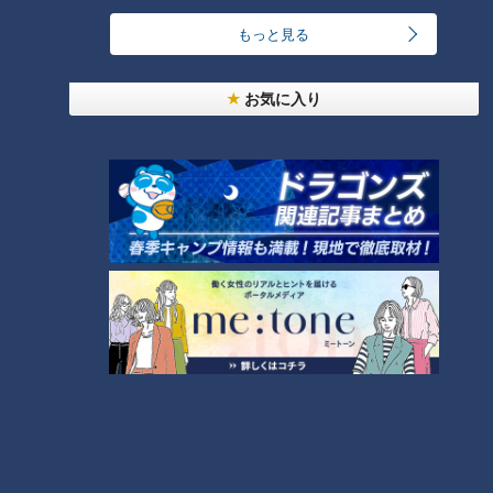
暑さの天敵「湿度」はペットボトルを凍らせて解
もっと見る
決！？ エアコンに頼らず涼をとる裏ワザ
6
4
お気に入り
「糖尿病」夏の食生活に注意！…血糖値スパイクが
起きているサインは？糖尿病の予防・改善法
7
廃墟「玄岳ドライブイン」に特別潜入！静岡県の絶
景ロード「伊豆スカイライン」の歴史と魅力に迫る
8
都市伝説となった「柳橋駅」設置計画 リニアで脚
光を浴びた再検討の機運
9
『VIVANT』のロケ地になった東海地方の病院「爆
破しないで！」