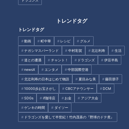
ドラゴンズ
【新感覚】おしるこ＋シフォン
新生活に使いたい！「電動アシ
トレンドタグ
ケーキ！？柳沢のスイーツ今年
スト自転車」の選び方！
トレンドタグ
は「おしるこ」開発現場に潜入
【みてちょてれび番外編】
動画
町中華
レシピ
グルメ
ナガシマスパーランド
中村彩賀
北辻利寿
生活
リスナーの投稿からわかった！
道との遭遇
チャント！
ドラゴンズ
伊豆半島
「こむら返り」の治め方
newsX
エンタメ
中部国際空港
【夏休み満喫WEEK】コスパ最
北辻利寿の日本はじめて物語
夏目みな美
藤田朋子
強！無料＆間近でイルカとふれ
10000歩お宝さがし
CBCアナウンサー
DCM
あいスポット！
SDGs
if珈琲店
お金
アジア大会
タグ
ゲンキの時間
ダイソー
生活
チャント！
平松賢人
ドラゴンズを愛して半世紀！竹内茂喜の『野球のドテ煮』