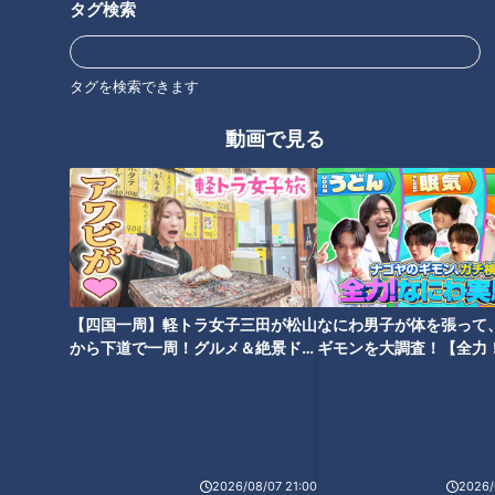
タグ検索
タグを検索できます
動画で見る
【四国一周】軽トラ女子三田が松山
なにわ男子が体を張って
から下道で一周！グルメ＆絶景ドラ
ギモンを大調査！【全力
ランキング
イブ⑳
験部～ナゴヤのギモン、
RANKING
～】
24時間
週間
月間
2026/08/07 21:00
2026/