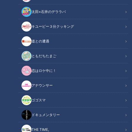
太田×石井のデララバ
キユーピー３分クッキング
CBCテレビ『チャント！』全力！お助けちゃん
道との遭遇
この記事の画像
（全12枚）
ともだちたまご
恋はロケ中に！
アナウンサー
ゴゴスマ
ドキュメンタリー
THE TIME,