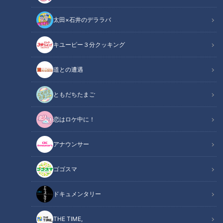
太田×石井のデララバ
キユーピー３分クッキング
道との遭遇
この記事の画像
（全18枚）
ともだちたまご
恋はロケ中に！
アナウンサー
ゴゴスマ
ドキュメンタリー
THE TIME,