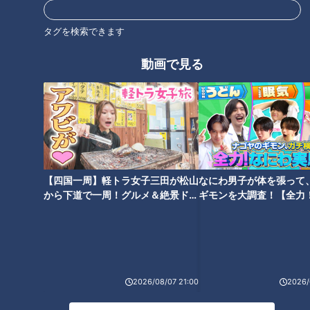
貴が軽トラで三重縦断を目指す
を取材！おすすめの商品と
旅
は！？
タグを検索できます
タグ
動画で見る
グルメ
チャント！
【四国一周】軽トラ女子三田が松山
なにわ男子が体を張って
から下道で一周！グルメ＆絶景ドラ
ギモンを大調査！【全力
イブ⑳
験部～ナゴヤのギモン、
～】
2026/08/07 21:00
2026/