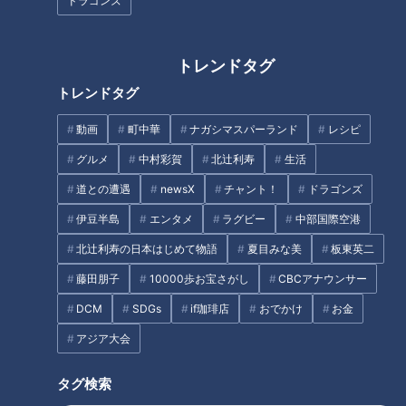
ドラゴンズ
おやつカンパニー×さかなク
ン、注目のコラボ！サメのスナ
食欲の秋！東海地方の話題のパ
ックに期待大
ン屋さんで実食リポート！
トレンドタグ
トレンドタグ
動画
町中華
ナガシマスパーランド
レシピ
グルメ
中村彩賀
北辻利寿
生活
道との遭遇
newsX
チャント！
ドラゴンズ
【夏休み満喫WEEK】コスパ最
よしお兄さんと行く！夏休みに
伊豆半島
エンタメ
ラグビー
中部国際空港
強！無料＆間近でイルカとふれ
行きたい伊勢志摩アクティビテ
あいスポット！
ィ！【うなずキング】
北辻利寿の日本はじめて物語
夏目みな美
板東英二
藤田朋子
10000歩お宝さがし
CBCアナウンサー
DCM
SDGs
if珈琲店
おでかけ
お金
アジア大会
「ドライブイン鳥羽」で地元食
コスパ最強スーパー「ロピア」
タグ検索
材をゲット！グラドル・三田悠
が愛知初上陸！ 名古屋みなと店