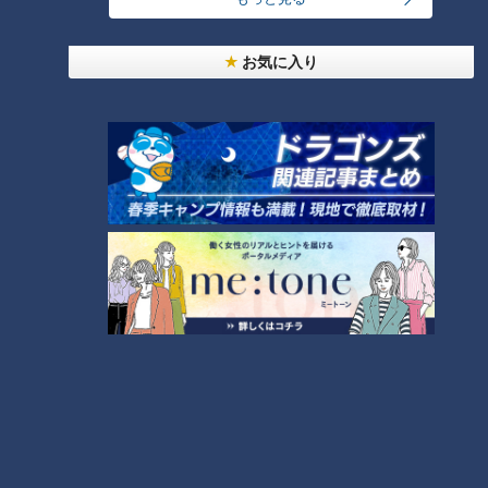
にイラッ
お気に入り
2
美味しさと栄養、ダブルでアップ！とうもろこしの
バター醤油炊き込みご飯
しなびた「ナス」が復活する裏ワザとは？農家に聞
いた「ナス嫌いも食べられる」アイデアレシピを大
4
6
公開
都市伝説となった「柳橋駅」設置計画 リニアで脚
光を浴びた再検討の機運
7
5
『VIVANT』のロケ地になった東海地方の病院「爆
破しないで！」
「味しみ春雨の中華サラダ」の作り方【キユーピー