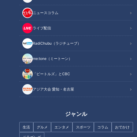
ニュースコラム
ライブ配信
RadiChubu（ラジチューブ）
me:tone（ミートーン）
「ビートルズ」とCBC
記事に戻る
アジア大会 愛知・名古屋
この記事を見たあなたへのおすすめ
ジャンル
生活
グルメ
エンタメ
スポーツ
コラム
おでかけ