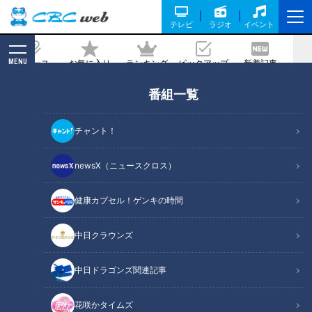
テレビ
ラジオ
イベント
MENU
ニュース
お気に入り
ランキング
ピックアップ
新着記事
CBC MAGAZINE
番組一覧
『ベストお取り寄せ大賞2020』トップ
5！ステイホームでお役立ち&うまさにノ
チャント！
ックアウト！
newsX（ニュースクロス）
記事に戻る
健康カプセル！ゲンキの時間
中日クラウンズ
中日ドラゴンズ関連記事
花咲かタイムズ