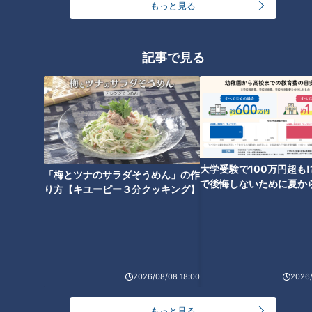
もっと見る
ランキング
RANKING
記事で見る
24時間
週間
月間
友廣アナの自転車旅｜愛知・蒲郡市へ！三河湾ぐる
っと125kmの自転車旅！【チャント！特集】
1
大学受験で100万円超も!
大学のサークルで増える？複数のスポーツを融合さ
「梅とツナのサラダそうめん」の作
で後悔しないために夏か
せた「ピックルボール」
り方【キユーピー３分クッキング】
金の準備術とは
「人を狂わせる魅力がある」道マニア・鹿取茂雄が
惚れ込んだレンガの橋梁とは？未公開の道3選
3
2026/08/08 18:00
2026/
弁当3個で3万円？PayPay会計ミスで店員のひと言
もっと見る