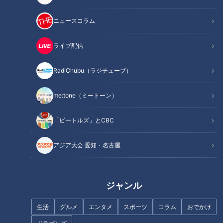
ニュースコラム
ライブ配信
RadiChubu（ラジチューブ）
me:tone（ミートーン）
「ビートルズ」とCBC
記事に戻る
アジア大会 愛知・名古屋
この記事を見たあなたへのおすすめ
ジャンル
生活
グルメ
エンタメ
スポーツ
コラム
おでかけ