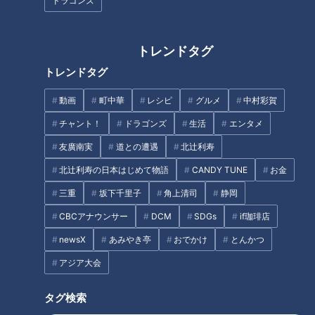
ドラゴンズ
おやつカンパニー×さかなク
ン、注目のコラボ！サメのスナ
食欲の秋！東海地方の話題のパ
ックに期待大
ン屋さんで実食リポート！
トレンドタグ
トレンドタグ
動画
町中華
レシピ
グルメ
中村彩賀
チャント！
ドラゴンズ
生活
エンタメ
友廣南実
道との遭遇
北辻利寿
【夏休み満喫WEEK】コスパ最
よしお兄さんと行く！夏休みに
北辻利寿の日本はじめて物語
CANDY TUNE
お金
強！無料＆間近でイルカとふれ
行きたい伊勢志摩アクティビテ
あいスポット！
ィ！【うなずキング】
三重
坂下千里子
角上清司
静岡
CBCアナウンサー
DCM
SDGs
if珈琲店
newsX
あみやき亭
おでかけ
とんかつ
アジア大会
「ドライブイン鳥羽」で地元食
コスパ最強スーパー「ロピア」
タグ検索
材をゲット！グラドル・三田悠
が愛知初上陸！ 名古屋みなと店