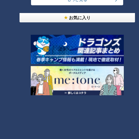
査！【全力！なにわ実験部～ナゴヤのギモン、ガチ
4
検証～】
2
お気に入り
【全力！なにわ実験部～ナゴヤのギモン、ガチ検証
～】しらたきで作った豚バラミンチの油そば
5
3
【全力！なにわ実験部～ナゴヤのギモン、ガチ検証
～】にんじんプリン
6
中村彩賀の10000歩お宝さがし｜グルメ＆名所！
雨の三重・四日市市でお宝探し【チャント！特集】
7
「人を狂わせる魅力がある」道マニア・鹿取茂雄が
惚れ込んだレンガの橋梁とは？未公開の道3選
8
NEW