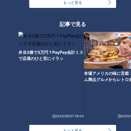
もっと見る
ランキング
RANKING
記事で見る
24時間
週間
月間
友廣アナの自転車旅｜愛知・蒲郡市へ！三河湾ぐる
弁当3個で3万円？PayPay会計ミス
っと125kmの自転車旅！【チャント！特集】
1
で店員のひと言にイラッ
コスプレサミット、ワクワクさん、アジア大会楽
本場アメリカの味に舌鼓
曲…愛知県の話題あれこれ
ム満点グルメからレトロ
で！愛知・東海市の感動
選
美味しさと栄養、ダブルでアップ！とうもろこしの
バター醤油炊き込みご飯
2026/08/07 06:04
2026/
なにわ男子が体を張って、ナゴヤのギモンを大調
もっと見る