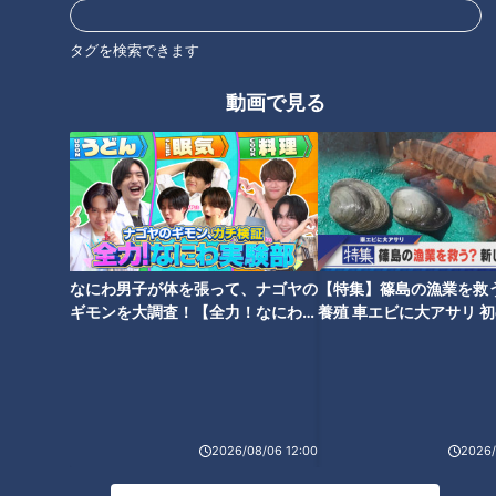
貴が軽トラで三重縦断を目指す
を取材！おすすめの商品と
旅
は！？
タグを検索できます
タグ
動画で見る
グルメ
チャント！
なにわ男子が体を張って、ナゴヤの
【特集】篠島の漁業を救
ギモンを大調査！【全力！なにわ実
養殖 車エビに大アサリ 
験部～ナゴヤのギモン、ガチ検証
【newsX】
～】
2026/08/06 12:00
2026/