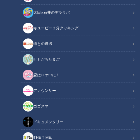
太田×石井のデララバ
キユーピー３分クッキング
道との遭遇
この記事の画像
（全18枚）
ともだちたまご
恋はロケ中に！
アナウンサー
ゴゴスマ
ドキュメンタリー
THE TIME,