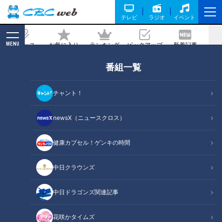
テレビ
ラジオ
イベント
MENU
ニュース
お気に入り
ランキング
ピックアップ
新着記事
CBC MAGAZINE
番組一覧
『ベストお取り寄せ大賞2020』トップ
5！ステイホームでお役立ち&うまさにノ
チャント！
ックアウト！
newsX（ニュースクロス）
記事に戻る
健康カプセル！ゲンキの時間
中日クラウンズ
中日ドラゴンズ関連記事
花咲かタイムズ