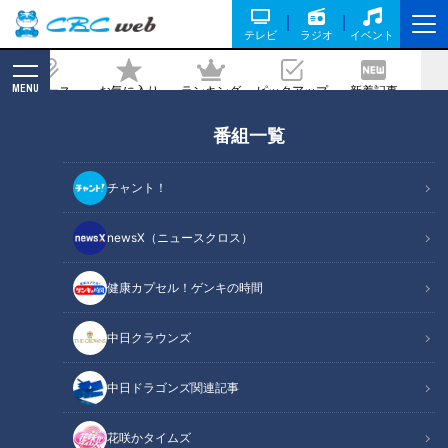
テレビ
ラジオ
イベント
MENU
ニュース
お気に入り
ランキング
ピックアップ
新着記事
CBC MAGAZINE
番組一覧
1年間で100万円貯金した節約主婦に密
着！ 目からウロコの独自節約術とは
チャント！
記事に戻る
newsX（ニュースクロス）
健康カプセル！ゲンキの時間
中日クラウンズ
中日ドラゴンズ関連記事
花咲かタイムズ