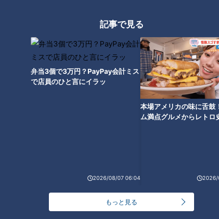
記事で見る
星1億以上のプラネタリウム リ
ニューアル みえこどもの城
弁当3個で3万円？PayPay会計ミス
で店員のひと言にイラッ
本場アメリカの味に舌鼓
ム満点グルメからレトロ
で！愛知・東海市の感動
選
2026/08/07 06:04
2026/
ランキング
RANKING
もっと見る
24時間
週間
月間