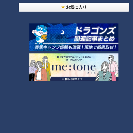
お気に入り
友廣アナの自転車旅｜愛知・蒲郡市へ！三河湾ぐる
っと125kmの自転車旅！【チャント！特集】
1
【全力！なにわ実験部～ナゴヤのギモン、ガチ検証
～】にんじんプリン
2
【全力！なにわ実験部～ナゴヤのギモン、ガチ検証
～】しらたきで作った豚バラミンチの油そば
3
【全力！なにわ実験部～ナゴヤのギモン、ガチ検証
～】キャロットフレンチロースト
4
【全力！なにわ実験部～ナゴヤのギモン、ガチ検証
～】赤味噌を使ったミルフィーユ味噌トンカツ