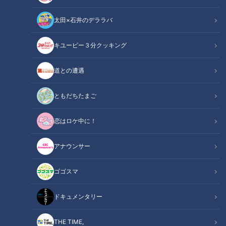
太田×石井のデララバ
キユーピー３分クッキング
1年間で100万円貯金した節約主婦に密着！ 目からウロコの独自節約術
とは
道との遭遇
この記事の画像
（全8枚）
ともだちたまご
恋はロケ中に！
アナウンサー
ゴゴスマ
ドキュメンタリー
THE TIME,