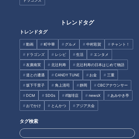
ドラゴンズ
除に密着！！
トレンドタグ
トレンドタグ
動画
町中華
グルメ
中村彩賀
チャント！
【仕事の日】柳沢アナが自撮り
漁師直伝の「アサリ料理」フル
ドラゴンズ
レシピ
生活
エンタメ
でお仕事の1日に密着！チャン
コースを大公開！今が旬のアサ
友廣南実
北辻利寿
北辻利寿の日本はじめて物語
ト！、ナレ撮り、YouTube…地
リをもっとおいしく楽しむレシ
方局アナウンサーのルーティン
ピ＆長期保存方法を紹介
道との遭遇
CANDY TUNE
お金
三重
タグ
とは？
坂下千里子
角上清司
静岡
CBCアナウンサー
生活
チャント！
DCM
SDGs
if珈琲店
newsX
あみやき亭
おでかけ
とんかつ
アジア大会
タグ検索
オススメ関連コンテンツ