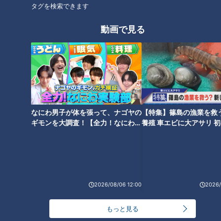
タグを検索できます
動画で見る
暑さの天敵「湿度」はペットボ
師匠は“日本パン界の神様”！超
トルを凍らせて解決！？ エアコ
しっとりシナモンロール 人気
ンに頼らず涼をとる裏ワザ
店が認めた感動パンをリレー形
式でご紹介！
なにわ男子が体を張って、ナゴヤの
【特集】篠島の漁業を救
ギモンを大調査！【全力！なにわ実
養殖 車エビに大アサリ 
験部～ナゴヤのギモン、ガチ検証
【newsX】
～】
「今はシャッター通りに…」日
あなたの100円ショップの愛用
本で2番目に古い商店街 3年ぶ
グッズは？かわいいグッズで彼
りに開催の夏祭りに密着
氏にサプライズする女性も！
2026/08/06 12:00
2026/
もっと見る