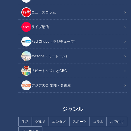
記事に戻る
ニュースコラム
この記事を見たあなたへのおすすめ
ライブ配信
RadiChubu（ラジチューブ）
me:tone（ミートーン）
女性アナのランチが意外すぎ
放置自転車を一般市民が“取り締
る！？“頑張りすぎない”ごはん
「ビートルズ」とCBC
まり”！？驚きのビジネスを追跡
術と働くママの知恵
取材
アジア大会 愛知・名古屋
ジャンル
生活
グルメ
エンタメ
スポーツ
コラム
おでかけ
美容院にも値上げの波？ 節約
【掃除なんかやりたくな
セルフカット術も紹介！
い！！】11人大家族の年末大掃