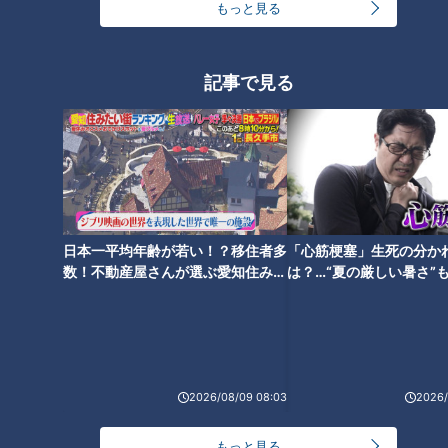
ランキング
もっと見る
RANKING
24時間
週間
月間
記事で見る
ＣＢＣ小川実桜アナ、呪術廻戦展で痛感した「自分
に一番遠い職業」
大学のサークルで増える？複数のスポーツを融合さ
せた「ピックルボール」
日本一平均年齢が若い！？移住者多
「心筋梗塞」生死の分か
数！不動産屋さんが選ぶ愛知住みた
は？…“夏の厳しい暑さ”
い街ランキング1位は？
に！発症前のキケンなサ
友廣アナの自転車旅｜愛知・蒲郡市へ！三河湾ぐる
法
っと125kmの自転車旅！【チャント！特集】
1
3
「人を狂わせる魅力がある」道マニア・鹿取茂雄が
2026/08/09 08:03
2026/
惚れ込んだレンガの橋梁とは？未公開の道3選
4
もっと見る