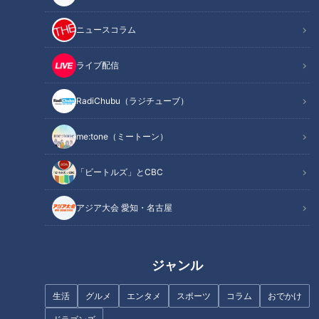
【担当Dコメント】
ニュースコラム
ASMRマニアのディレクターが、ただただやりたかったことだ
けを
ライブ配信
詰めた動画です。
RadiChubu（ラジチューブ）
特殊な機材に悪戦苦闘して撮ったため、咀嚼音には改善の余地
ありですが温かい目でお楽しみください！
me:tone（ミートーン）
「ビートルズ」とCBC
この記事の画像を見る
アジア大会 愛知・名古屋
この記事を見たあなたへのおすすめ
ジャンル
生活
グルメ
エンタメ
スポーツ
コラム
おでかけ