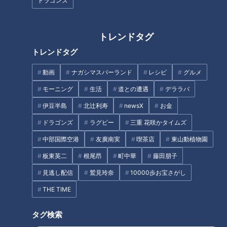
ドラゴンズ
【咀嚼音】初音の食べるおと～
【切り抜きみてちょ】初手、缶
駄菓子１万円分を食べるASMR
ビール、ぷしゅー #夏目アナ #
～
小高アナ #古川アナ #のん兵衛
トレンドタグ
トーク
トレンドタグ
動画
ナガシマスパーランド
レシピ
グルメ
モーニング
生活
道との遭遇
デララバ
伊豆半島
北辻利寿
newsX
お金
ブーム到来!? 古くて新しい名古
【道化師様魚鱗癬】ピエロの姿
屋めし「小倉トースト」～大竹
を見て思うこと～配信型ドキュ
ドラゴンズ
ラグビー
三重 花咲かタイムズ
敏之の「シン・名古屋めし」
メンタリー「ピエロと呼ばれた
中部国際空港
友廣南実
喫茶店
東山動植物園
息子」第122話
板東英二
根尾昂
町中華
藤田朋子
見逃し配信
鷲見玲奈
10000歩お宝さがし
THE TIME
いよいよ夏本番 注意したい
150万個の爆売れ！超濃厚チー
タグ検索
「心臓病」【チャント！】
ズケーキ【デパチャン】