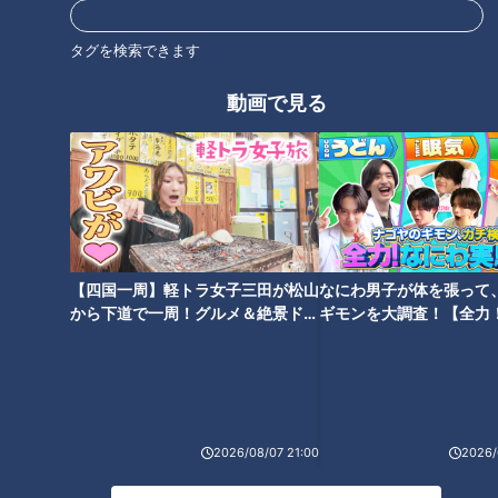
タグ
タグを検索できます
動画
エンタメ
斉藤初音
若手D企画
動画で見る
【四国一周】軽トラ女子三田が松山
なにわ男子が体を張って
から下道で一周！グルメ＆絶景ドラ
ギモンを大調査！【全力
イブ⑳
験部～ナゴヤのギモン、
～】
2026/08/07 21:00
2026/