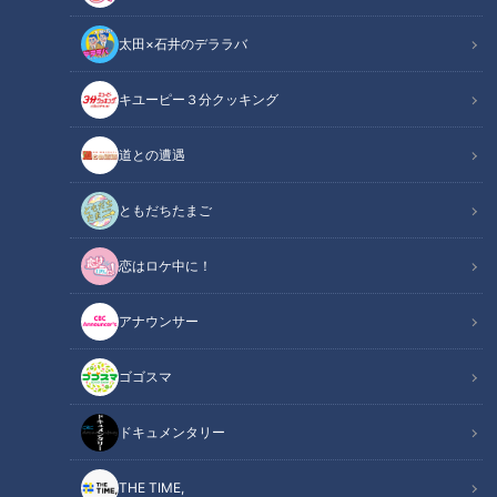
太田×石井のデララバ
CBC web
キユーピー３分クッキング
その他
道との遭遇
概要
入社３年目の斉藤初音アナが、デパ地下で１０万円分思いのま
ともだちたまご
まにお買い物。高級食材からスイーツまでひたすら食べる
恋はロケ中に！
ASMRです。
アナウンサー
普通に作って食べているだけなのに、何かとプチハプニングを
起こしてくれるのが斉藤アナ。
ゴゴスマ
咀嚼音はもちろん、冒頭１分４４秒頃からのおぼつかない包丁
捌きにも注目してご覧ください。
ドキュメンタリー
※咀嚼音、吐息、ノイズ等が苦手な方はご遠慮ください
THE TIME,