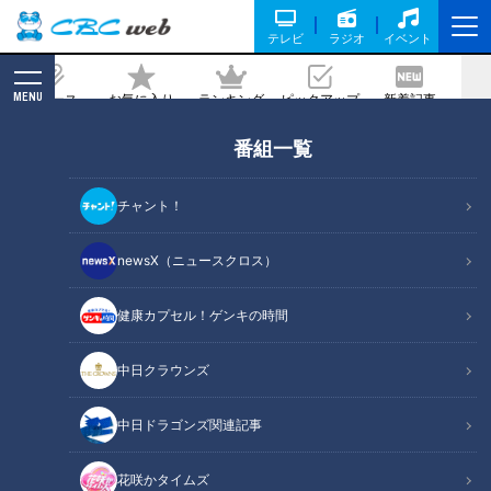
テレビ
ラジオ
イベント
MENU
ニュース
お気に入り
ランキング
ピックアップ
新着記事
CBC MAGAZINE
番組一覧
【咀嚼音】初音の食べるおと～デパ地下
商品１０万円分のASMR～
チャント！
2022/10/13 09:20
newsX（ニュースクロス）
健康カプセル！ゲンキの時間
中日クラウンズ
中日ドラゴンズ関連記事
花咲かタイムズ