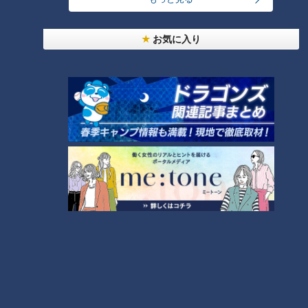
2
「名古屋駅のパン屋さんランキング」第2位＆第1位
お気に入り
を発表！食感の秘密は“焼きたてを瞬間冷凍”？「ル
5
シュプレーム」の食パンへのこだわり
「すごい痩せましたね！」…世界一楽なスクワッ
ト！？ダイエットのスペシャリストに学ぶ「無理な
6
くやせる方法」
「夏の脳梗塞」熱中症に似ている！？…生死の分か
れ道！経験者から学ぶ“発症時の身体の異変”
7
「糖尿病」夏の食生活に注意！…血糖値スパイクが
起きているサインは？糖尿病の予防・改善法
8
『アイラップ』は何がすごい？超便利な使い方＆
SNSで話題の時短レシピをご紹介！
9