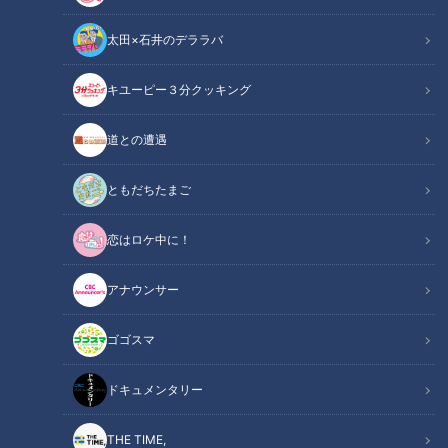
太田×石井のデララバ
CBCテレビ『花咲かタイムズ』うなずキング
キユーピー３分クッキング
花咲かタイムズ
うなずキング
道との遭遇
暖冬の影響で例年よりすくすく成長し、今が旬のいちご。そん
ともだちたまご
な絶品を思う存分楽しめるいちご狩りが、進化し続けていま
恋はロケ中に！
す。そこで、東海地方で楽しめる“進化系いちご狩り”をご紹介
します！
アナウンサー
INDEX
ゴゴスマ
空飛ぶ苺！？こたつ席で楽しめるいちご狩り
ドキュメンタリー
いちごスイーツが衝撃価格！お値打ちデカ盛りパフェ
めったにお目にかかれない！激レア新品種が食べ放題
THE TIME,
オススメ関連コンテンツ