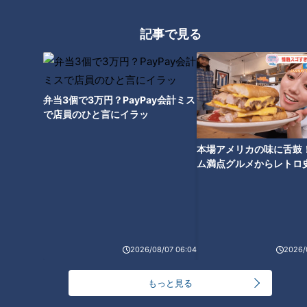
記事で見る
いちごスイーツが衝撃価格！お値打ちデカ盛りパ
フェ
弁当3個で3万円？PayPay会計ミス
で店員のひと言にイラッ
本場アメリカの味に舌鼓
ム満点グルメからレトロ
で！愛知・東海市の感動
選
2026/08/07 06:04
2026/
CBCテレビ『花咲かタイムズ』うなずキング
もっと見る
愛知県田原市にある「日研農園」の広大なハウスでは、大人
1,900円・幼児1,200円で、真っ赤に実った「章姫」と「かおり