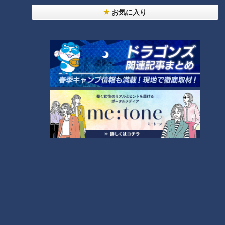
野」を1時間食べ放題！いちご狩りが楽しめるのはもちろん、
お気に入り
「日研農園」が手がける隣接の「Ncafe（エヌカフェ）」で
は、いちごのメニューが超お値打ちに食べられます。
CBCテレビ『花咲かタイムズ』うなずキング
イチオシは、「スペシャルいちごパフェ」（1,000円）。朝摘
みのいちごをまるまる1パック使用し、お店オリジナルのいち