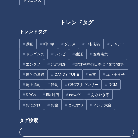
ドラゴンズ
いちごの苗が天井からぶら下がっている吊り下げ式の農園。花
見ならぬ“いちご見”をしながら一風変わったいちご狩りが楽し
めます。足下がバリアフリーで広いので、ベビーカーや車いす
トレンドタグ
でもスイスイ動けるのはもちろん、お子さんが走り回っても大
トレンドタグ
丈夫！さらに、お弁当を持ち込んでピクニック気分を味わった
り、地面に落書きができたりするのもうれしいポイントです。
動画
町中華
グルメ
中村彩賀
チャント！
じっくりいちごを味わってほしいという思いから、あえて食べ
ドラゴンズ
レシピ
生活
友廣南実
放題ではなく、入場料1,200円（4歳以上／1時間）に1g3円の
エンタメ
北辻利寿
北辻利寿の日本はじめて物語
量り売りシステム。無農薬で育った「よつぼし」や「恋みの
道との遭遇
CANDY TUNE
三重
坂下千里子
り」などの5品種を、園内にある無料のイスや机でゆったり食
べられます。イチオシは、今年から登場した「こたつ席」
角上清司
静岡
CBCアナウンサー
DCM
（500円）。ポカポカ気分で美味しいいちごが味わえます。
SDGs
if珈琲店
newsX
あみやき亭
おでかけ
お金
とんかつ
アジア大会
タグ検索