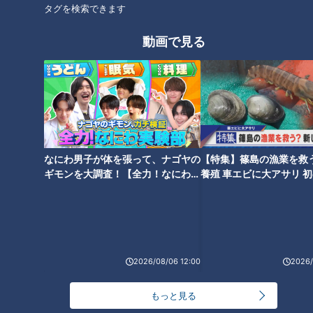
タグを検索できます
動画で見る
CBCテレビ『花咲かタイムズ』うなずキング
自分でいちごや生クリームなどを自由にトッピングできる「手
づくりパフェセット」（300円）や、摘みたていちごと牛乳で
なにわ男子が体を張って、ナゴヤの
【特集】篠島の漁業を救
作る「いちごTOみるく」（300円）など、アレンジメニュー
ギモンを大調査！【全力！なにわ実
養殖 車エビに大アサリ 
も充実。また、午後5時以降には「ナイトベリー」（2,500円
験部～ナゴヤのギモン、ガチ検証
【newsX】
～】
／4歳以上／ワンドリンク付き1時間）で一味違ったいちご狩
りも楽しめます。※いちごは1g3円の量り売り
やまへい農場 すとろべりーすかい
2026/08/06 12:00
2026/
住所：岐阜県関市倉知字砂田2351-1
もっと見る
電話：090-5860-8535