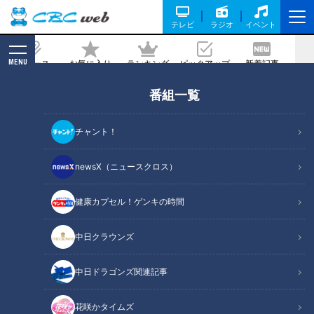
テレビ
ラジオ
イベント
MENU
ニュース
お気に入り
ランキング
ピックアップ
新着記事
CBC MAGAZINE
番組一覧
今が旬のいちごが楽しめる！東海地方
の“進化系いちご狩り”を 大調査！
チャント！
2024/02/23 17:00
2024年2月17日放送
newsX（ニュースクロス）
健康カプセル！ゲンキの時間
中日クラウンズ
中日ドラゴンズ関連記事
花咲かタイムズ