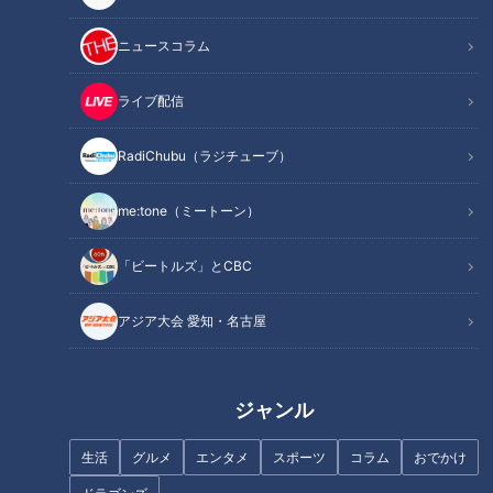
ニュースコラム
空飛ぶ苺！？こたつ席で楽しめるいちご狩り
ライブ配信
RadiChubu（ラジチューブ）
me:tone（ミートーン）
「ビートルズ」とCBC
アジア大会 愛知・名古屋
ジャンル
CBCテレビ『花咲かタイムズ』うなずキング
生活
グルメ
エンタメ
スポーツ
コラム
おでかけ
岐阜県関市にある「やまへい農場 すとろべりーすかい」は、