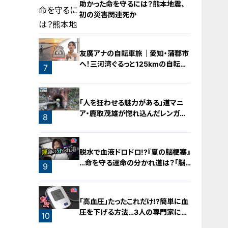
助かった命を守るには？熊本地震、
初の災害関連死か
5
友廣アナの自転車旅｜愛知・蒲郡市
へ！三河湾ぐるっと125kmの自転車
6
7
旅！【チャント！特集】
「人を狂わせる魅力がある」道マニ
ア・鹿取茂雄が惚れ込んだレンガの
8
橋梁とは？未公開の道3選
脱水で血液ドロドロ!?『夏の脳梗塞』
…命を守る運命の分かれ道は？「脳
9
梗塞」から身を守る方法
「高血圧」たったこれだけ!?簡単に血
圧を下げる方法…3人の専門家に学
10
ぶ！今日からできる高血圧対策