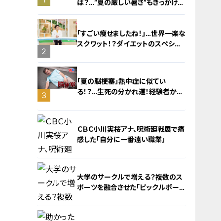
は？…“夏の厳しい暑さ”もきっかけ
に！発症前のキケンなサインと対処
法
「すごい痩せましたね！」…世界一楽な
スクワット！？ダイエットのスペシャ
2
リストに学ぶ「無理なくやせる方法」
「夏の脳梗塞」熱中症に似てい
る！？…生死の分かれ道！経験者から
3
学ぶ“発症時の身体の異変”
ＣＢＣ小川実桜アナ、呪術廻戦展で痛
感した「自分に一番遠い職業」
大学のサークルで増える？複数のス
ポーツを融合させた「ピックルボー
ル」
4