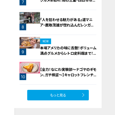
グルメ＆名所！雨の三重・四日市市で
7
お宝探し【チャント！特集】
「人を狂わせる魅力がある」道マニ
ア・鹿取茂雄が惚れ込んだレンガの
8
橋梁とは？未公開の道3選
NEW
本場アメリカの味に舌鼓！ボリューム
9
満点グルメからレトロ史料館まで！
愛知・東海市の感動スポット3選
【全力！なにわ実験部～ナゴヤのギモ
ン、ガチ検証～】キャロットフレンチ
10
ロースト
もっと見る