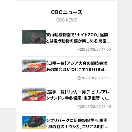
CBCニュース
CBC NEWS
東山動植物園で｢ナイトZOO｣ 昼間
とは違う動物の姿が楽しめる 開園時
間は約3時間半延長 プロジェクショ
2026/08/07 17:05
ンマッピングやトークイベントも 8月
8日から開催 名古屋
【日程一覧】アジア大会の競技会場
あの試合はいつどこで？9月19日
（土）～10月4日（日）【アジア大会 ア
2026/08/07 16:53
ジアパラ大会2026 愛知･名古屋】ス
ケジュール･出場選手･アクセス 随時
【選手一覧】サッカー男子 ピサノアレ
更新
クサンドレ幸冬堀尾･市原吏音･小杉
啓太など 日本代表選手【アジア大会
2026/08/07 16:49
愛知･名古屋 2026】
ジブリパークに新施設誕生へ 映画
｢風の谷のナウシカ｣エリア 3期目の