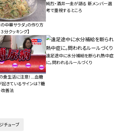
純烈・酒井一圭が語る 新メンバー選
考で重視するところ
雨の中華サラダ」の作り方
３分クッキング】
遠足途中に水分補給を断られ熱中症
に。問われるルールづくり
夏の食生活に注意！…血糖
が起きているサインは？糖
・改善法
ジチューブ