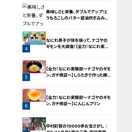
美味しさと栄養、ダブルでアップ！と
うもろこしのバター醤油炊き込みご
飯
2
なにわ男子が体を張って、ナゴヤの
ギモンを大調査！【全力！なにわ実験
4
部～ナゴヤのギモン、ガチ検証～】
3
【全力！なにわ実験部～ナゴヤのギモ
ン、ガチ検証～】しらたきで作った豚
5
バラミンチの油そば
【全力！なにわ実験部～ナゴヤのギモ
ン、ガチ検証～】にんじんプリン
6
中村彩賀の10000歩お宝さがし｜