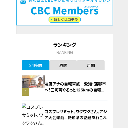
ランキング
RANKING
24時間
週間
月間
友廣アナの自転車旅｜愛知・蒲郡市
へ！三河湾ぐるっと125kmの自転車
1
旅！【チャント！特集】
コスプレサミット、ワクワクさん、アジ
ア大会楽曲…愛知県の話題あれこれ