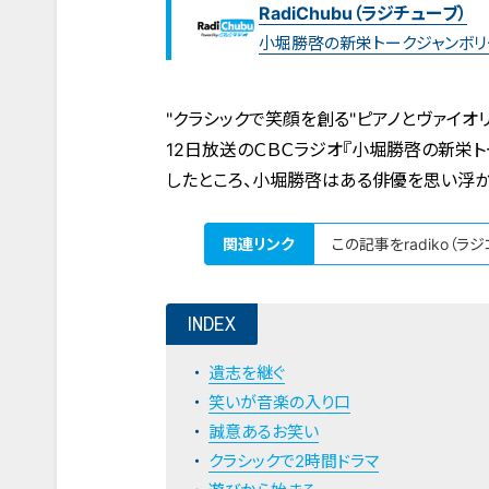
RadiChubu（ラジチューブ）
小堀勝啓の新栄トークジャンボリ
"クラシックで笑顔を創る"ピアノとヴァイオ
12日放送のＣＢＣラジオ『小堀勝啓の新栄
したところ、小堀勝啓はある俳優を思い浮か
関連リンク
この記事をradiko（ラ
INDEX
遺志を継ぐ
笑いが音楽の入り口
誠意あるお笑い
クラシックで2時間ドラマ