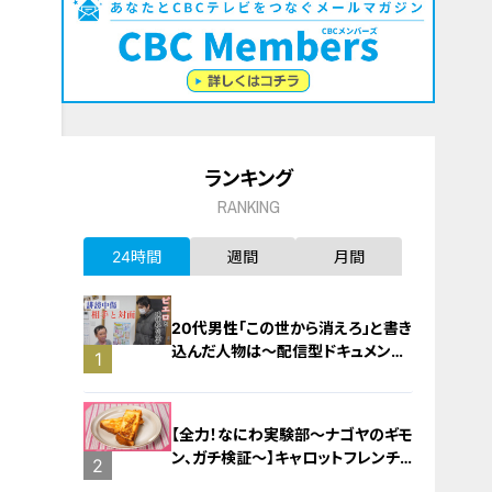
ランキング
RANKING
24時間
週間
月間
20代男性「この世から消えろ」と書き
込んだ人物は～配信型ドキュメンタ
1
リー「ピエロと呼ばれた息子」第１４
０話
【全力！なにわ実験部～ナゴヤのギモ
ン、ガチ検証～】キャロットフレンチ
2
ロースト