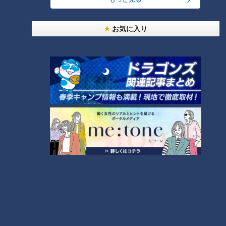
せた「ピックルボール」
お気に入り
「人を狂わせる魅力がある」道マニア・鹿取茂雄が
惚れ込んだレンガの橋梁とは？未公開の道3選
3
弁当3個で3万円？PayPay会計ミスで店員のひと言
にイラッ
2
美味しさと栄養、ダブルでアップ！とうもろこしの
バター醤油炊き込みご飯
しなびた「ナス」が復活する裏ワザとは？農家に聞
いた「ナス嫌いも食べられる」アイデアレシピを大
4
6
公開
都市伝説となった「柳橋駅」設置計画 リニアで脚