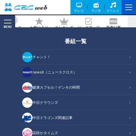
テレビ
ラジオ
イベント
MENU
ニュース
お気に入り
ランキング
ピックアップ
新着記事
CBC MAGAZINE
番組一覧
酷道走ってみたら・・・【国道425号】
Part 2
チャント！
2022/04/13 00:44
newsX（ニュースクロス）
健康カプセル！ゲンキの時間
中日クラウンズ
中日ドラゴンズ関連記事
花咲かタイムズ