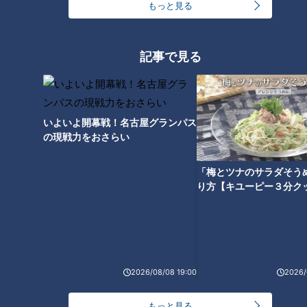
もっと見る
記事で見る
いよいよ開幕戦！名古屋グランパス
の現戦力をおさらい
ランキング
RANKING
「梅とツナのサラダそう
り方【キユーピー３分ク
24時間
週間
月間
友廣アナの自転車旅｜愛知・蒲郡市へ！三河湾ぐる
っと125kmの自転車旅！【チャント！特集】
1
2026/08/08 19:00
2026/
大学のサークルで増える？複数のスポーツを融合さ
もっと見る