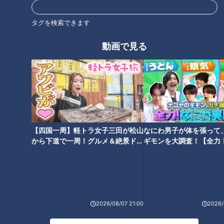
道との遭遇
タグを検索できます
「道との遭遇」動画
ミキがミチに出会うバラエティ！全国のユニークな「道」を変化球
動画で見る
目線で深掘り、とことん楽しむ！CBCテレビにて毎週火曜日よる
11:56から放送。見逃し配信あり。
ホームページ
番組サイト
最新話の見逃し配信はこちら
【四国一周】軽トラ女子三田が松山
なにわ男子が体を張って
から下道で一周！グルメ＆絶景ドラ
ギモンを大調査！【全力
イブ⑳
験部～ナゴヤのギモン、
～】
2026/08/07 21:00
2026/