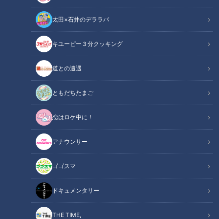
太田×石井のデララバ
道との遭遇
キユーピー３分クッキング
「道との遭遇」動画
道との遭遇
ともだちたまご
恋はロケ中に！
アナウンサー
ゴゴスマ
ドキュメンタリー
「日本三大酷道」と言われる道を走ってみたら落石だらけでや
THE TIME,