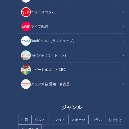
ばかった！
ニュースコラム
この記事の画像を見る
ライブ配信
この記事を見たあなたへのおすすめ
RadiChubu（ラジチューブ）
me:tone（ミートーン）
「ビートルズ」とCBC
【道マニア】[東京・銀座] 川を
【道マニア】渋谷・原宿｜古道
アジア大会 愛知・名古屋
橋ごと埋めた道【道との遭遇】
を辿って「渋谷城」「本当の原
宿」へ【道との遭遇】
ジャンル
生活
グルメ
エンタメ
スポーツ
コラム
おでかけ