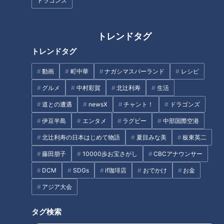
ドラゴンズ
【道マニア】東京・歌舞伎町の
【道マニア】埼玉・車両通行不
アンダーグラウンド、実は…
可区間のある県道【道との遭
【道との遭遇】
遇】
トレンドタグ
トレンドタグ
動画
町中華
ナガシマスパーランド
レシピ
グルメ
中村彩賀
北辻利寿
生活
道との遭遇
newsX
チャント！
ドラゴンズ
道幅ギリギリすぎる・・・険道
千葉の坑道で一同迷子に！？壁
走ってみたら【県道755号】
に書かれた謎の文章の意味は？
伊豆半島
エンタメ
ラグビー
中部国際空港
Part 2
北辻利寿の日本はじめて物語
夏目みな美
板東英二
タグ
藤田朋子
10000歩お宝さがし
CBCアナウンサー
DCM
SDGs
if珈琲店
おでかけ
お金
エンタメ
ミキ
道との遭遇
アジア大会
タグ検索
番組紹介