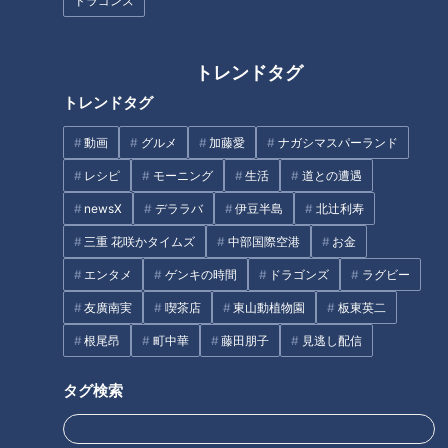
ドラゴンズ
トレンドタグ
トレンドタグ
動画
グルメ
加藤愛
ナガシマスパーランド
ダイニングルームとベッドルーム両方のテントが使える豪華な
レシピ
モーニング
生活
道との遭遇
グランピング施設『ステラ』(定員4名 税別28,000円～)も登場
newsX
デララバ
伊豆半島
北辻利寿
しました。
三重 花咲かタイムズ
中部国際空港
お金
エンタメ
ゲンキの時間
ドラゴンズ
ラグビー
友廣南実
喫茶店
東山動植物園
板東英二
根尾昂
町中華
藤田朋子
見逃し配信
タグ検索