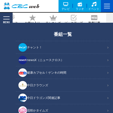
テレビ
ラジオ
イベント
MENU
ニュース
お気に入り
ランキング
ピックアップ
新着記事
CBC MAGAZINE
番組一覧
大人気グランピング! 秋の食材たっぷり
の鍋が新登場
チャント！
2020/10/09 16:00
2020年10月3日放送
newsX（ニュースクロス）
健康カプセル！ゲンキの時間
中日クラウンズ
中日ドラゴンズ関連記事
花咲かタイムズ