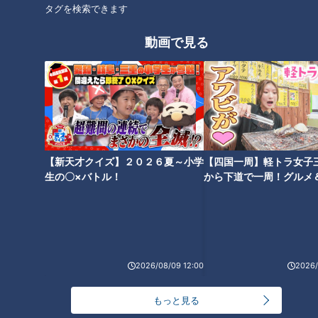
タグを検索できます
動画で見る
エアコン付きのダイニングルームには、シャワールームとトイ
レも完備されています。
【新天才クイズ】２０２６夏～小学
【四国一周】軽トラ女子
生の〇×バトル！
から下道で一周！グルメ
イブ⑳
2026/08/09 12:00
2026/
ベッドルームにはベッドが4台、ソファも設置されていて、絶
もっと見る
景の星空をより楽しむことができる天体望遠鏡や、ボードゲー