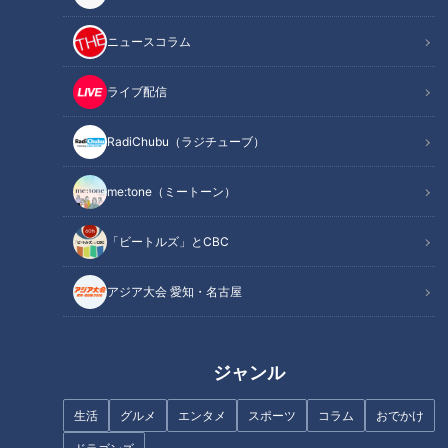
ニュースコラム
ライブ配信
馬籠宿(まごめじゅく)から車で5分のところにある、『クアリ
ゾート湯舟沢(ゆぶねさわ)』。
RadiChubu（ラジチューブ）
天然温泉や温水プールがあり、日帰りでも利用できると家族連
れに大人気の施設です。
me:tone（ミートーン）
今年7月には、パワーアップしたグランピング施設『ほしとせ
せらぎのぐらんぴんぐ』が誕生!
「ビートルズ」とCBC
全部で5つのテントサイトがあり、天然温泉とプールが無料で
アジア大会 愛知・名古屋
利用可能です。
ジャンル
生活
グルメ
エンタメ
スポーツ
コラム
おでかけ