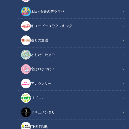
太田×石井のデララバ
花咲かタイムズ
キユーピー３分クッキング
週末ジャーニー 推しタビ
道との遭遇
2020年10月3日(土)に放送された『週末ジャーニー 推しタ
ビ』。ガンバレルーヤのよしこさんとまひるさんが、かつて中
ともだちたまご
山道の宿場町として栄えた“岐阜・中津川市"ならではのスポッ
恋はロケ中に！
トを紹介してくれました。
アナウンサー
ゴゴスマ
ドキュメンタリー
THE TIME,