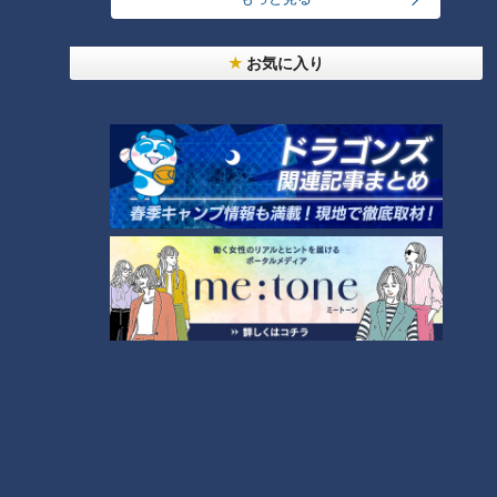
番組紹介
お気に入り
チャント！
近藤サトのジモト応援団
身近な生活情報から芸能、どこよりも詳しい天気情報などなど、東
海3県にとことん寄り添う新しい報道・情報番組。毎週月～金曜 午
後3:49～5:50放送（金曜は午後4:50～5:50放送）。
ホームページ
番組サイト
オススメ関連コンテンツ