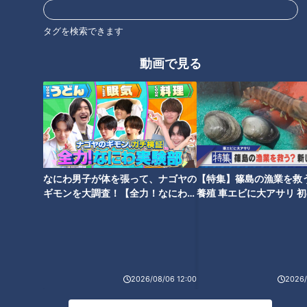
〒475-0878 愛知県半田市東本町二丁目24番地
Tel：0569-23-1231
タグを検索できます
動画で見る
この記事の画像を見る
この記事を見たあなたへのおすすめ
なにわ男子が体を張って、ナゴヤの
【特集】篠島の漁業を救
ギモンを大調査！【全力！なにわ実
養殖 車エビに大アサリ 
験部～ナゴヤのギモン、ガチ検証
【newsX】
お客さんの7割が注文！スパイ
「ちょっと待って、大興奮！」
～】
スの効いた伊勢のソウルフード
今が旬の一級品「麦藁いさき」
「カツドライカレー」！三重県
とは？ CBC友廣アナが新鮮な刺
伊勢市でなりゆきグルメ旅
し身に舌鼓！
2026/08/06 12:00
2026/