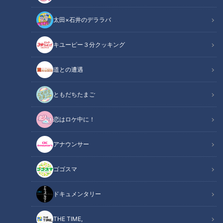
太田×石井のデララバ
チャント！
キユーピー３分クッキング
近藤サトのジモト応援団
道との遭遇
ともだちたまご
恋はロケ中に！
アナウンサー
ゴゴスマ
ドキュメンタリー
伝統の技や独創的なアイデアから生まれた特産品。
THE TIME,