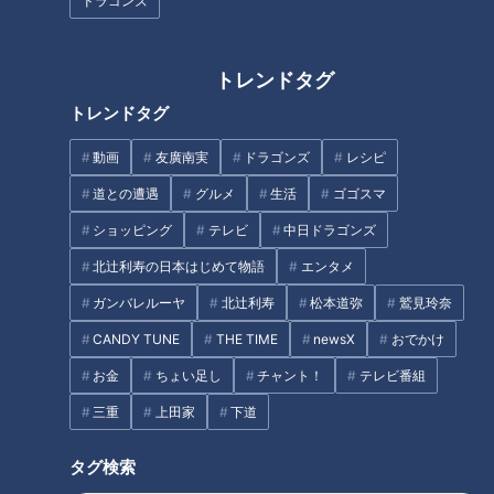
ドラゴンズ
トレンドタグ
江戸時代より前から酒造りが始まり、醸造業の一大産地として
トレンドタグ
知られる知多半島。
動画
友廣南実
ドラゴンズ
レシピ
そこで180年前から日本酒を作り続けてきた中埜酒造が生み出
道との遭遇
グルメ
生活
ゴゴスマ
した“新しい”日本酒「とらじの唄」
日本酒でありながら、微アルコール・シュワシュワとした微炭
ショッピング
テレビ
中日ドラゴンズ
酸・さわやかな味わいと飲みやすく、お酒が得意でない方でも
北辻利寿の日本はじめて物語
エンタメ
おいしくお飲みいただけます。
ガンバレルーヤ
北辻利寿
松本道弥
鷲見玲奈
脂を包み込んでくれるので、肉料理との相性も抜群です。
CANDY TUNE
THE TIME
newsX
おでかけ
お金
ちょい足し
チャント！
テレビ番組
商品購入を希望される方はこちら
三重
上田家
下道
お問い合わせ先
タグ検索
中埜酒造株式会社