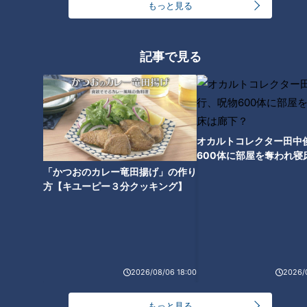
もっと見る
一番おいしいタイミングを見極
近藤サトも驚き！フルーツ本来
記事で見る
める！？三重の名品「大内山瓶
のおいしさを楽しめる「フルー
バター」の製造の秘密とは？
ツせんべい」
オカルトコレクター田中
600体に部屋を奪われ寝
下？
「かつおのカレー竜田揚げ」の作り
近藤サトも感激のおいしさ！自
門外不出の味！？ みそスープの
方【キユーピー３分クッキング】
宅で味わえる「名古屋名物ひつ
原料をテレビ初公開！ 「山本屋
まぶし」
本店」の味噌煮込うどん おいし
さの秘密を徹底調査【後編】
タグ
2026/08/06 18:00
2026/
動画
愛知
近藤サト
もっと見る