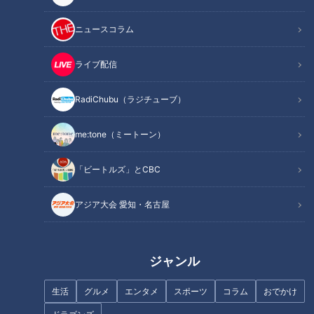
モノづくり王国・東海地方には、全国に誇る逸品がたくさんあ
ります。
ニュースコラム
そんな逸品をジモト・岐阜県 土岐市出身の近藤サトさんが紹
介、作り手を応援します。
ライブ配信
今回紹介するのは、愛知・半田市で作られる「とらじの唄」。
江戸時代から続く酒蔵が生み出した“新しい”日本酒とは？
RadiChubu（ラジチューブ）
me:tone（ミートーン）
とらじの唄 300ml ￥1,282円（2月28日時
点）
「ビートルズ」とCBC
アジア大会 愛知・名古屋
ジャンル
生活
グルメ
エンタメ
スポーツ
コラム
おでかけ