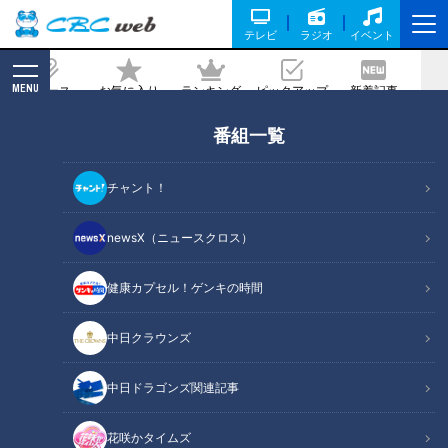
テレビ
ラジオ
イベント
MENU
ニュース
お気に入り
ランキング
ピックアップ
新着記事
CBC MAGAZINE
番組一覧
近藤サトもぐびぐび！今までなかっ
た“新しい”日本酒「とらじの唄」
チャント！
2024/02/28 16:00
2024年2月28日放送
newsX（ニュースクロス）
健康カプセル！ゲンキの時間
中日クラウンズ
中日ドラゴンズ関連記事
花咲かタイムズ