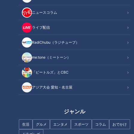
ニュースコラム
INDEX
極上ガーリックライスが登場！高級鉄板焼「那古亭」
ライブ配信
肉を焼く専門師が作る絶品叉焼！本格中国料理「梨杏」
上品な出汁が絶品！VIPが来店する日本料理の名店「京都 つ
RadiChubu（ラジチューブ）
る家」
料理長渾身の一皿が食べ放題！ミシュラン一つ星のフレン
me:tone（ミートーン）
チ「ミクニナゴヤ」
不動の大人気メニュー「ローストビーフ」も食べ放題！オ
「ビートルズ」とCBC
ールデイダイニング「パーゴラ」
オススメ関連コンテンツ
アジア大会 愛知・名古屋
ジャンル
極上ガーリックライスが登場！高級鉄板焼「那古
亭」
生活
グルメ
エンタメ
スポーツ
コラム
おでかけ