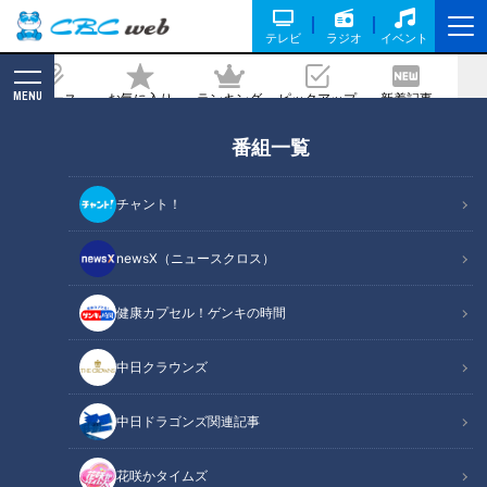
テレビ
ラジオ
イベント
MENU
ニュース
お気に入り
ランキング
ピックアップ
新着記事
CBC MAGAZINE
番組一覧
マリオット開業25周年！ローストビーフ
や茶碗蒸しが食べ放題！？8つの高級レ
チャント！
ストランが集結した「開業記念ブッフ
ェ」が登場
newsX（ニュースクロス）
2025/05/22 06:03
2025年5月17日放送
健康カプセル！ゲンキの時間
中日クラウンズ
中日ドラゴンズ関連記事
花咲かタイムズ