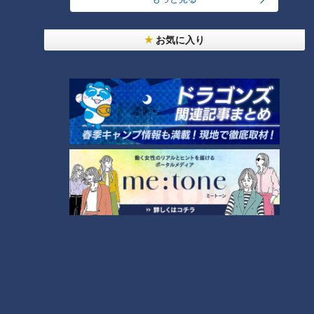
フカヒレや海鮮など高級食材を贅沢に使った広東料理が自慢の
お気に入り
「梨杏（りんか）」。中でも、1万円以上のコース料理でしか
食べられない特製「油淋鶏（ユーリンチー）」がブッフェスタ
イルで楽しめるのはうれしいポイント。レモンの搾り汁と皮を
ふんだんに使ったソースで、さわやかな味わいが楽しめます。
CBCテレビ『花咲かタイムズ』