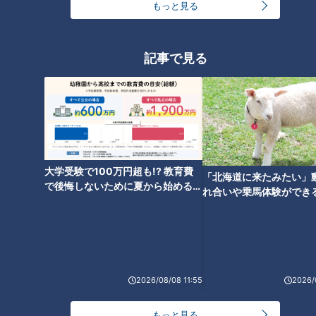
もっと見る
マ、柴漬けを一緒に炒めた、1万円以上のコースで提供してい
る特別メニュー。さっぱりとした味わいで絶品です。
記事で見る
肉を焼く専門師が作る絶品叉焼！本格中国料理
「梨杏」
大学受験で100万円超も!? 教育費
「北海道に来たみたい」
で後悔しないために夏から始めるお
れ合いや乗馬体験ができ
金の準備術とは
ススメ！不動産屋さんが
とは
2026/08/08 11:55
2026/
CBCテレビ『花咲かタイムズ』
もっと見る