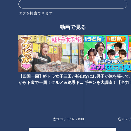
生のバジルにガーリック、ピスタチオ、オリーブオイル、トマ
タグを検索できます
ト、さらにレモンを効かせた門外不出の冷製「ピストーソー
ス」を、アスパラとホタテ貝のできたてソテーにかけて、温度
動画で見る
感を楽しみます。
【四国一周】軽トラ女子三田が松山
なにわ男子が体を張って
から下道で一周！グルメ＆絶景ドラ
ギモンを大調査！【全力
イブ⑳
験部～ナゴヤのギモン、
～】
CBCテレビ『花咲かタイムズ』
2026/08/07 21:00
2026/
イチオシは、「ガーリックライス」。ニンニクに、大葉やエゴ