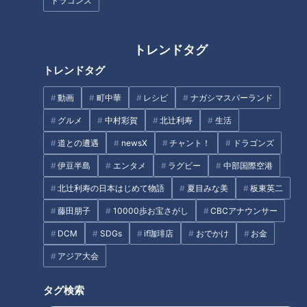
ドラゴンズ
トレンドタグ
トレンドタグ
動画
町中華
レシピ
ナガシマスパーランド
グルメ
中村彩賀
北辻利寿
生活
道との遭遇
newsX
チャント！
ドラゴンズ
伊豆半島
エンタメ
ラグビー
中部国際空港
CBCテレビ『花咲かタイムズ』
北辻利寿の日本はじめて物語
夏目みな美
板東英二
黒毛和牛やフォアグラ、伊勢海老など、選び抜かれた食材を目
藤田朋子
10000歩お宝さがし
CBCアナウンサー
の前で焼き上げるライブキッチンが魅力のひとつの「那古亭
DCM
SDGs
if珈琲店
おでかけ
お金
（なこてい）」。
アジア大会
中でも、人気メニュー「アスパラベーコンと帆立貝のソテー
那古亭特製ピストーソースで」がブッフェに登場。
タグ検索