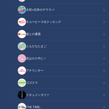
太田×石井のデララバ
キユーピー３分クッキング
CBCテレビ「花咲かタイムズ」
道との遭遇
花咲かタイムズ
「花咲かタイムズ」記事
ともだちたまご
恋はロケ中に！
JR名古屋駅に直結の「名古屋マリオットアソシアホテル」が
開業25周年を記念し、夢のような食べ放題ブッフェがスター
アナウンサー
ト！ホテル内全8店舗のレストラン＆バーの名物メニューが一
堂に会する「開業記念ブッフェ」が、6月10日（火）まで15階
ゴゴスマ
オールデイダイニング「パーゴラ」で開催されます。各レスト
ランの名物が並ぶ約40種類の食べ放題ランチ（平日）は、大
ドキュメンタリー
人1人5,000円とコスパ最強！各レストランのイチオシメニュ
ーをご紹介します。
THE TIME,