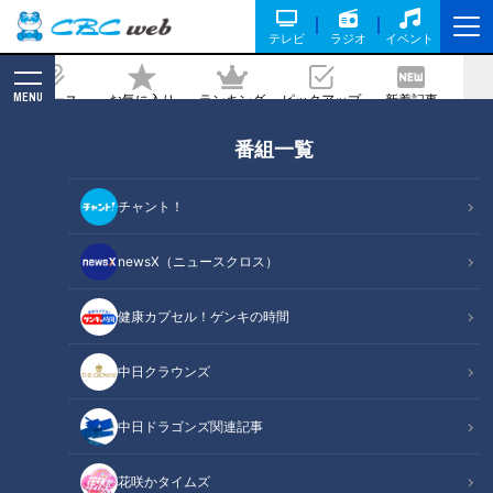
テレビ
ラジオ
イベント
MENU
ニュース
お気に入り
ランキング
ピックアップ
新着記事
CBC MAGAZINE
番組一覧
絶対押さえたい「大阪・関西万博」の見
どころは？「火星の石」に触れられる！
チャント！
体験型パビリオンや注目の大阪グルメも
newsX（ニュースクロス）
2025/04/17 06:03
2025年4月12日放送
健康カプセル！ゲンキの時間
中日クラウンズ
中日ドラゴンズ関連記事
花咲かタイムズ