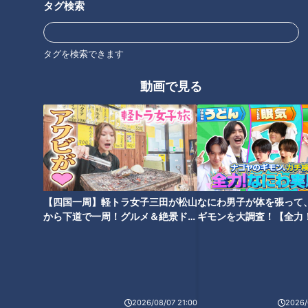
タグ検索
会場に足を踏み入れると、まずは公式キャラクターのミャクミ
ャクがお出迎え。その奥には、万博のシンボル「大屋根リン
グ」が広がります。各パビリオンを結ぶ通路にもなっており、
タグを検索できます
1周約2キロ、高さは最大20メートルとド迫力！世界最大の木
動画で見る
造建築物としてギネス世界記録にも認定されました。
【四国一周】軽トラ女子三田が松山
なにわ男子が体を張って
から下道で一周！グルメ＆絶景ドラ
ギモンを大調査！【全力
イブ⑳
験部～ナゴヤのギモン、
～】
CBCテレビ「花咲かタイムズ」
2026/08/07 21:00
2026/