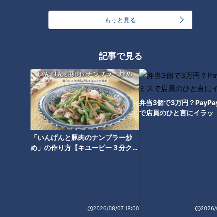
海に面するウォータープラザでは、約300基の噴水を使った水
もっと見る
と空気のスペクタルショー「アオと夜の虹のパレード」を開
催。※事前予約制（無料）
記事で見る
壮大な水上ショーは必見！毎日日没後に2回上演されます。
目玉は「火星の石」！会場最大の「日本館」
弁当3個で3万円？PayP
で店員のひと言にイラッ
「いんげんと豚肉のナンプラー炒
め」の作り方【キユーピー３分クッ
キング】
2026/08/07 18:00
2026/