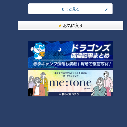
もっと見る
CBCテレビ「花咲かタイムズ」
万博の目玉は、ズバリ「火星の石」！会場最大のパビリオン
お気に入り
「日本館」で、2000年に日本の南極地域観測隊が発見した火
星の隕石が展示されています。
重さは12.7キロ。数万年前に地球に到達した隕石で、火星由来
の隕石としては世界最大級。見るだけでなく、壁に埋め込まれ
た火星の石を直接触ることもできます。
他にも、“生きたパビリオン”をテーマに培養されている“藻
類”や、小惑星探査機が持ち帰った貴重な砂などの展示も見ど
ころです。
モンハンに動くiPS細胞も！体験型の「大阪ヘル
スケアパビリオン」