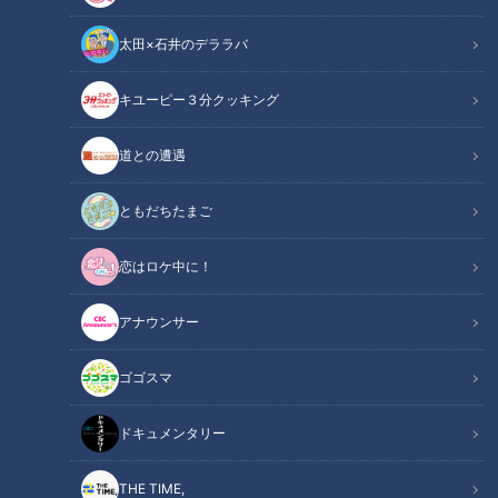
太田×石井のデララバ
CBCテレビ「花咲かタイムズ」
キユーピー３分クッキング
花咲かタイムズ
道との遭遇
「花咲かタイムズ」記事
ともだちたまご
ついに「大阪・関西万博」が開幕！今回のテーマは“いのち輝
恋はロケ中に！
く未来社会のデザイン”。世界の最先端技術や各国との文化交
流もできる個性豊かなパビリオンなど盛りだくさん！そこで、
アナウンサー
絶対見るべき万博の見どころを大調査しました。
ゴゴスマ
INDEX
ドキュメンタリー
万博の全容！大迫力のシンボル＆必見すべき水上ショー
目玉は「火星の石」！会場最大の「日本館」
THE TIME,