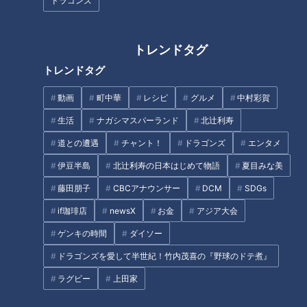
ドラゴンズ
トレンドタグ
トレンドタグ
動画
町中華
レシピ
グルメ
中村彩賀
CBCテレビ「花咲かタイムズ」
生活
ナガシマスパーランド
北辻利寿
10月13日（月・祝）まで開催される大阪・関西万博は“並ばな
道との遭遇
チャント！
ドラゴンズ
エンタメ
い万博”を掲げており、ほとんどのパビリオンが予約制。会場
伊豆半島
北辻利寿の日本はじめて物語
夏目みな美
内は完全キャッシュレスなど、様々な試みが導入されていま
藤田朋子
CBCアナウンサー
DCM
SDGs
す。
if珈琲店
newsX
お金
アジア大会
名古屋から新幹線で新大阪駅まで行った場合、地下鉄・御堂筋
ゲンキの時間
ダイソー
線で本町（ほんまち）駅まで行き、中央線に乗り換えて万博会
ドラゴンズを愛して半世紀！竹内茂喜の『野球のドテ煮』
場がある「夢洲（ゆめしま）駅」へ。また、関西の主要駅から
ラグビー
上田家
出発するシャトルバスで足を運ぶことも。