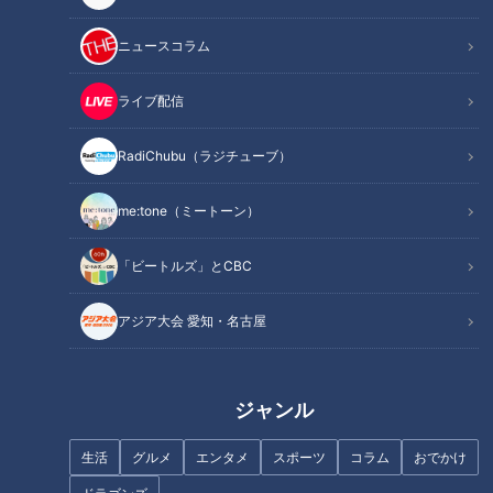
モンハンに動くiPS細胞も！体験型の「大阪ヘルスケアパビ
リオン」
ニュースコラム
世界初の技術！最先端の技術に触れられる「シグネチャー
パビリオン」
ライブ配信
予約が取れない超人気店の絶品グルメ
大阪グルメを堪能！万博内最大規模のフードコート
RadiChubu（ラジチューブ）
養殖100％を提供！“すし屋の未来”をテーマにした「スシロ
ー」
me:tone（ミートーン）
オススメ関連コンテンツ
「ビートルズ」とCBC
万博の全容！大迫力のシンボル＆必見すべき水上
アジア大会 愛知・名古屋
ショー
ジャンル
生活
グルメ
エンタメ
スポーツ
コラム
おでかけ