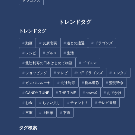
ドラゴンズ
定住者ゼロ＆冬は立ち入り禁
33歳の“寝たきり社長” 視線と指
トレンドタグ
止！？岐阜のディープすぎる限
一本で会社経営 「働けるチャン
トレンドタグ
界集落“根尾越波”を見守り続け
スが広がると知ってもらいた
る人々とその理由とは…
い」 障害者の可能性を広げる驚
動画
友廣南実
道との遭遇
ドラゴンズ
タグ
きの最新技術
レシピ
グルメ
生活
動画
ドキュメンタリー
WEB限定
北辻利寿の日本はじめて物語
ゴゴスマ
ショッピング
テレビ
中日ドラゴンズ
エンタメ
ガンバレルーヤ
北辻利寿
松本道弥
鷲見玲奈
オススメ関連コンテンツ
CANDY TUNE
THE TIME
newsX
おでかけ
お金
ちょい足し
チャント！
テレビ番組
三重
上田家
下道
タグ検索