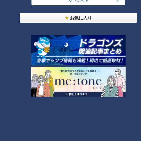
惚れ込んだレンガの橋梁とは？未公開の道3選
1
お気に入り
友廣アナの自転車旅｜愛知・蒲郡市へ！三河湾ぐる
っと125kmの自転車旅！【チャント！特集】
2
【全力！なにわ実験部～ナゴヤのギモン、ガチ検証
～】しらたきで作った豚バラミンチの油そば
3
【全力！なにわ実験部～ナゴヤのギモン、ガチ検証
～】にんじんプリン
4
今年も開催！「あったらいいな」をみんなで考える
小学生向けワークショップを大府市で開催
5
【全力！なにわ実験部～ナゴヤのギモン、ガチ検証