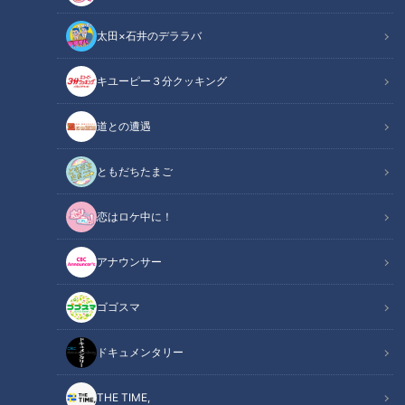
太田×石井のデララバ
キユーピー３分クッキング
ドキュメンタリー
道との遭遇
長編ドキュメンタリー
ともだちたまご
14歳のときに妊娠し、１人で産む決断をした愛知県に住む少
恋はロケ中に！
女の「その後」を取材しました。
若いシングルマザーに立ちはだかった壁とは。
アナウンサー
この記事の画像を見る
ゴゴスマ
この記事を見たあなたへのおすすめ
ドキュメンタリー
THE TIME,