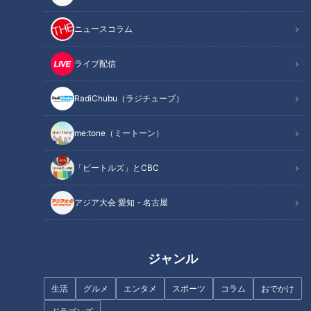
ニュースコラム
ライブ配信
愛車を自室に持ち込める25億円
全国トップクラスの急坂「与右
の部屋！？“億超え”の高級マン
衛門坂」とは？重量制限“0.3ト
ションが即完売 名古屋では「バ
RadiChubu（ラジチューブ）
ン”の流れ橋も…国道25号のルー
ブル期を超えた」
ツ「大和街道」を巡る旅
me:tone（ミートーン）
「ビートルズ」とCBC
アジア大会 愛知・名古屋
2棟の建物しかない人工島はな
「収入証紙」を廃止する動きが
ぜできた？静岡・浜名湖に浮か
加速、オンライン決済の波は
ぶ“小さすぎる謎の島”を調査
「収入印紙」へも？
ジャンル
生活
グルメ
エンタメ
スポーツ
コラム
おでかけ