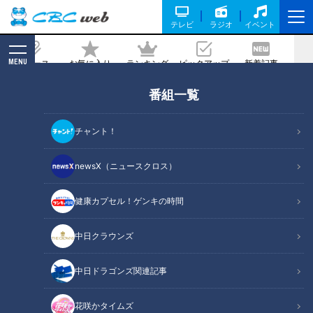
テレビ
ラジオ
イベント
MENU
ニュース
お気に入り
ランキング
ピックアップ
新着記事
CBC MAGAZINE
番組一覧
中学３年で妊娠した女性の“その後”子ど
もは小学生に「隠れなきゃいけない存在
チャント！
なのか」若いシングルマザーに立ちはだ
かった壁
newsX（ニュースクロス）
2024/04/08 21:00
健康カプセル！ゲンキの時間
中日クラウンズ
中日ドラゴンズ関連記事
花咲かタイムズ