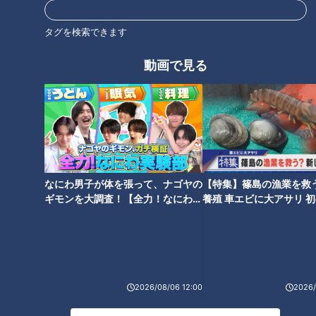
【総集編】寝たきり少女と友達
予期せぬ妊娠の女性たちと暮ら
の学校生活…“夜間中学”に通う
す「二度と妊娠できない体にす
タグを検索できます
生徒たち…学校をテーマのドキ
る」と母親に非難された女性
ュメンタリー
「ここで人を好きになれた」
動画で見る
2万人に1人の “指定難病” を患う
視力が低下していく難病…“パラ
12歳少女 新たなチャレンジに
クライマー”の女性が「手探り」
密着「アルビノも悪くない」
で世界へ
なにわ男子が体を張って、ナゴヤの
【特集】篠島の漁業を救
ギモンを大調査！【全力！なにわ実
養殖 車エビに大アサリ 
験部～ナゴヤのギモン、ガチ検証
【newsX】
～】
「これ以上育てられない」虐待
2026/08/06 12:00
2026/
や貧困などで親と離れた若者た
ち 児童養護施設退所後に立ちは