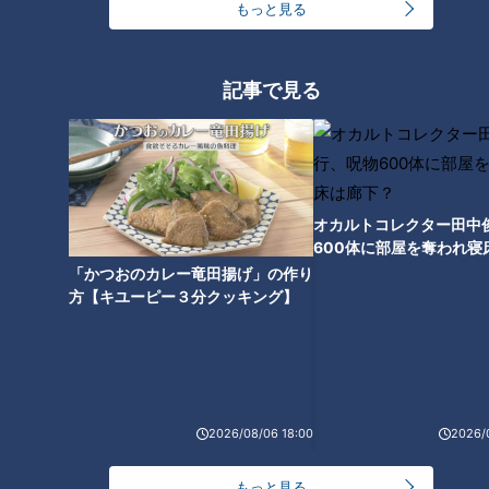
もっと見る
だかる“18歳の壁”
記事で見る
オカルトコレクター田中
600体に部屋を奪われ寝
下？
「かつおのカレー竜田揚げ」の作り
方【キユーピー３分クッキング】
ランキング
RANKING
24時間
週間
月間
2026/08/06 18:00
2026/
「人を狂わせる魅力がある」道マニア・鹿取茂雄が
もっと見る