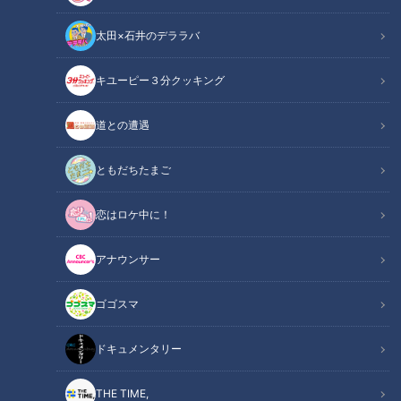
太田×石井のデララバ
キユーピー３分クッキング
ドキュメンタリー
長編ドキュメンタリー
道との遭遇
「予算に上限はないよ」という人。
ともだちたまご
「つぼみが花咲くように変わっていくのが美しい」という人。
恋はロケ中に！
愛知県小牧市の「成田養魚園」で行われた即売会。
客の半数以上が、ベルギー・イギリス・マレーシア・台湾・中
アナウンサー
国など外国人でお目当ては「錦鯉」だ。
１匹１００万円以上する「高級錦鯉」に次々に注文が入る。
ゴゴスマ
日本の「錦鯉」の海外輸出額は年々増加していて今や３５億円
を突破している。
ドキュメンタリー
「これからは外国人客無くしては商売は成り立たない」と、成
田社長は、４人の息子全てを小中学生の時に海外留学に出す。
THE TIME,