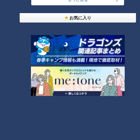
惚れ込んだレンガの橋梁とは？未公開の道3選
4
お気に入り
2
「名古屋駅のパン屋さんランキング」第2位＆第1位
を発表！食感の秘密は“焼きたてを瞬間冷凍”？「ル
5
シュプレーム」の食パンへのこだわり
「すごい痩せましたね！」…世界一楽なスクワッ
ト！？ダイエットのスペシャリストに学ぶ「無理な
6
くやせる方法」
「夏の脳梗塞」熱中症に似ている！？…生死の分か
れ道！経験者から学ぶ“発症時の身体の異変”
7
「糖尿病」夏の食生活に注意！…血糖値スパイクが
起きているサインは？糖尿病の予防・改善法
8
『アイラップ』は何がすごい？超便利な使い方＆