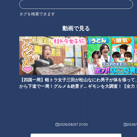
【中止】「太田×石井のデララ
秋の味覚が満載！パンマニアが
バトークライブ」開催決定！
厳選する東海地方の“秋パン”
タグを検索できます
タグ
動画で見る
動画
ドキュメンタリー
【四国一周】軽トラ女子三田が松山
なにわ男子が体を張って
から下道で一周！グルメ＆絶景ドラ
ギモンを大調査！【全力
イブ⑳
験部～ナゴヤのギモン、
～】
2026/08/07 21:00
2026/