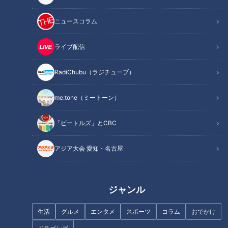
そして、息子たちに「意味もなく大学を出るくらいなら少しで
も専門の道を進んだ方がいい」と語り「成田養魚園」で日々修
ニュースコラム
業を積ませている。
そんな中、成田社長のもとに業界史上最高の１億円を超えるか
ライブ配信
もしれないという「錦鯉」がとあるオークションに出品される
RadiChubu（ラジチューブ）
という情報が舞い込んだ。
何としても落札したいと意気込み成田社長。果たして・・・
me:tone（ミートーン）
ドキュメンタリー「イッポウSP コイに恋して」
「ビートルズ」とCBC
2019年３月に愛知・岐阜・三重で放送されたものです。
アジア大会 愛知・名古屋
この記事の画像を見る
この記事を見たあなたへのおすすめ
ジャンル
生活
グルメ
エンタメ
スポーツ
コラム
おでかけ