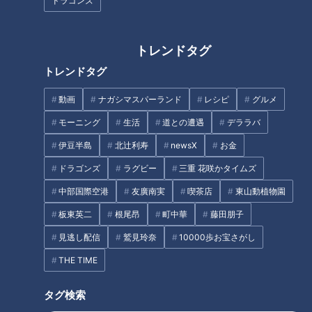
ドラゴンズ
トレンドタグ
「太田×石井のデララバ」 ト
「太田×石井のデララバトーク
ークライブ第３弾！８月９日
ライブ」第4弾が8/19(水)に開催
トレンドタグ
（土）午後２時５０分から名古
決定！～チケット販売は7月22
屋・CBCホールで開催決定！
日(水) 午前10時より開始～
動画
ナガシマスパーランド
レシピ
グルメ
モーニング
生活
道との遭遇
デララバ
伊豆半島
北辻利寿
newsX
お金
ドラゴンズ
ラグビー
三重 花咲かタイムズ
「太田×石井のデララバトーク
激安！工場直売所セールSP【太
中部国際空港
友廣南実
喫茶店
東山動植物園
ライブ」の第4弾が開催決定！
田×石井のデララバ】
板東英二
根尾昂
町中華
藤田朋子
見逃し配信
鷲見玲奈
10000歩お宝さがし
THE TIME
タグ検索