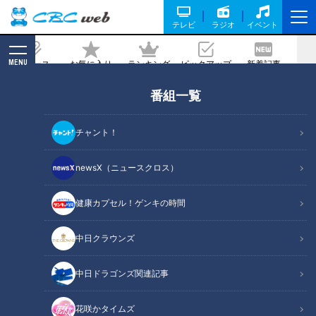
テレビ
ラジオ
イベント
MENU
ニュース
お気に入り
ランキング
ピックアップ
新着記事
CBC MAGAZINE
番組一覧
【前編】海外富裕層のお目当ては２億円
の錦鯉!?「コイに恋して」【 CBCドキュ
チャント！
メンタリー】
newsX（ニュースクロス）
2021/06/02 19:00
健康カプセル！ゲンキの時間
中日クラウンズ
中日ドラゴンズ関連記事
花咲かタイムズ