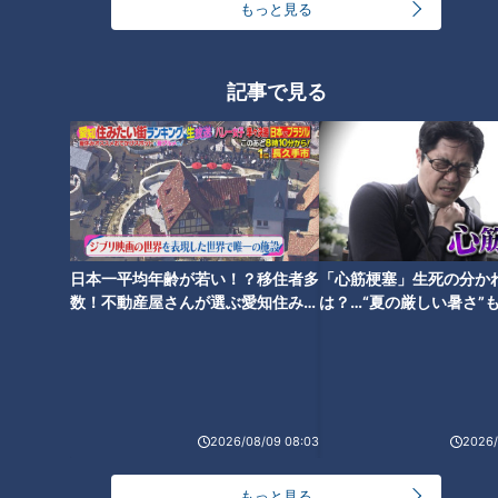
もっと見る
ランキング
RANKING
記事で見る
24時間
週間
月間
ＣＢＣ小川実桜アナ、呪術廻戦展で痛感した「自分
に一番遠い職業」
日本一平均年齢が若い！？移住者多
「心筋梗塞」生死の分か
大学のサークルで増える？複数のスポーツを融合さ
数！不動産屋さんが選ぶ愛知住みた
は？…“夏の厳しい暑さ”
せた「ピックルボール」
い街ランキング1位は？
に！発症前のキケンなサ
法
友廣アナの自転車旅｜愛知・蒲郡市へ！三河湾ぐる
っと125kmの自転車旅！【チャント！特集】
1
3
2026/08/09 08:03
2026/
「人を狂わせる魅力がある」道マニア・鹿取茂雄が
もっと見る