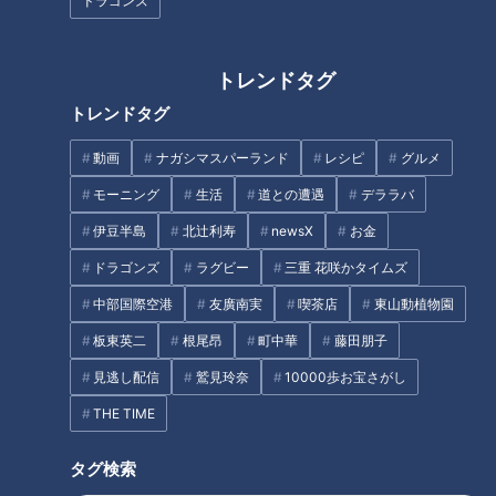
ドラゴンズ
クールポコ。と一緒に真夏のひ
おしゃれで機能性抜群のスーツ
トレンドタグ
えひえ祭り！大注目の「冷やし
ケース！サムソナイト・ミンタ
麺」特集！【花咲かタイムズ】
ー【デパチャン】
トレンドタグ
タグ
動画
ナガシマスパーランド
レシピ
グルメ
モーニング
生活
道との遭遇
デララバ
動画
生活
エンタメ
ショッピング
伊豆半島
北辻利寿
newsX
お金
ドラゴンズ
ラグビー
三重 花咲かタイムズ
中部国際空港
友廣南実
喫茶店
東山動植物園
オススメ関連コンテンツ
板東英二
根尾昂
町中華
藤田朋子
見逃し配信
鷲見玲奈
10000歩お宝さがし
THE TIME
タグ検索
絶品のどら焼き！明治創業の栗
ジルスチュアートの秋の新作！