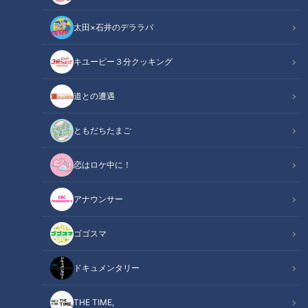
太田×石井のデララバ
デパチャン
キユーピー３分クッキング
「デパチャン」動画
道との遭遇
今回の動画でご紹介するのは、ラグジュアリーなメイクアップ
ブランド「アンプリチュード(Amplitude)」の商品を使った“大
ともだちたまご
人の秋メイク”。アイメイクから、チーク、リップまで商品の
恋はロケ中に！
魅力やポイントを教えてもらいました。
アナウンサー
この記事の画像を見る
ゴゴスマ
この記事を見たあなたへのおすすめ
ドキュメンタリー
THE TIME,