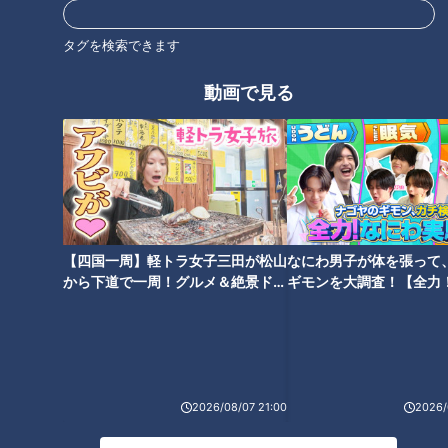
菓子の老舗が作る栗スイーツ
即完した限定コスメがついにレ
【デパチャン】
ギュラー化!!【デパチャン】
タグを検索できます
動画で見る
150万個の爆売れ！超濃厚チー
ジルスチュアートの買うべき秋
ズケーキ【デパチャン】
の新作【デパチャン】
【四国一周】軽トラ女子三田が松山
なにわ男子が体を張って
から下道で一周！グルメ＆絶景ドラ
ギモンを大調査！【全力
イブ⑳
験部～ナゴヤのギモン、
～】
2026/08/07 21:00
2026/