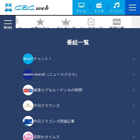
テレビ
ラジオ
イベント
MENU
ニュース
お気に入り
ランキング
ピックアップ
新着記事
CBC MAGAZINE
番組一覧
この秋イチオシのコスメ！ ラグジュアリ
ーな大人メイク【デパチャン】
チャント！
2022/10/24 18:30
newsX（ニュースクロス）
健康カプセル！ゲンキの時間
中日クラウンズ
中日ドラゴンズ関連記事
花咲かタイムズ