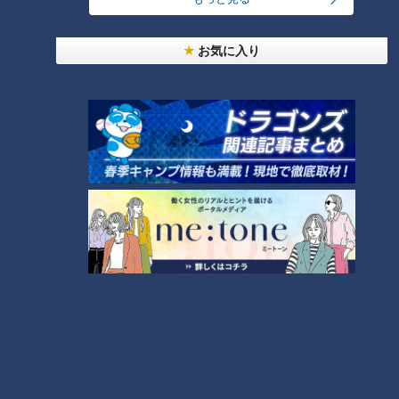
「人を狂わせる魅力がある」道マニア・鹿取茂雄が
惚れ込んだレンガの橋梁とは？未公開の道3選
4
お気に入り
2
「名古屋駅のパン屋さんランキング」第2位＆第1位
を発表！食感の秘密は“焼きたてを瞬間冷凍”？「ル
5
シュプレーム」の食パンへのこだわり
「すごい痩せましたね！」…世界一楽なスクワッ
ト！？ダイエットのスペシャリストに学ぶ「無理な
6
くやせる方法」
「夏の脳梗塞」熱中症に似ている！？…生死の分か
れ道！経験者から学ぶ“発症時の身体の異変”
7
「糖尿病」夏の食生活に注意！…血糖値スパイクが
起きているサインは？糖尿病の予防・改善法
8