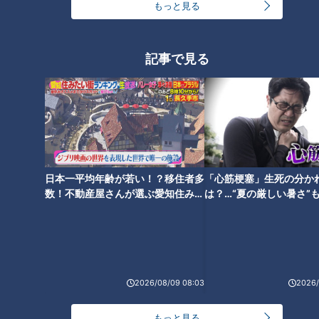
もっと見る
ランキング
記事で見る
RANKING
24時間
週間
月間
ＣＢＣ小川実桜アナ、呪術廻戦展で痛感した「自分
に一番遠い職業」
日本一平均年齢が若い！？移住者多
「心筋梗塞」生死の分か
数！不動産屋さんが選ぶ愛知住みた
は？…“夏の厳しい暑さ”
大学のサークルで増える？複数のスポーツを融合さ
い街ランキング1位は？
に！発症前のキケンなサ
せた「ピックルボール」
法
友廣アナの自転車旅｜愛知・蒲郡市へ！三河湾ぐる
っと125kmの自転車旅！【チャント！特集】
1
2026/08/09 08:03
2026/
3
もっと見る