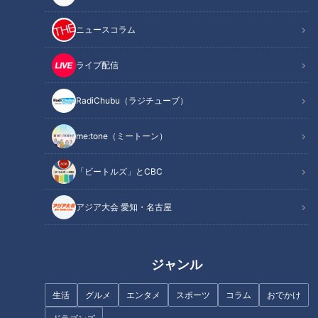
ニュースコラム
夏も要注意！？脳卒中【チャン
この春アップデート！進化した
ト！】
最新イチゴ狩り【花咲かタイム
ライブ配信
ズ】
RadiChubu（ラジチューブ）
me:tone（ミートーン）
「ビートルズ」とCBC
爽やかイケメン×グラドル美女
の同い年コンビの恋ロケスター
アジア大会 愛知・名古屋
洗練オトナのモテ！メイク！セ
ト！加速する二人の距離と揺れ
ルヴォークの最新アイテムで夏
る男心
に映える！【デパチャン】
ジャンル
生活
グルメ
エンタメ
スポーツ
コラム
おでかけ