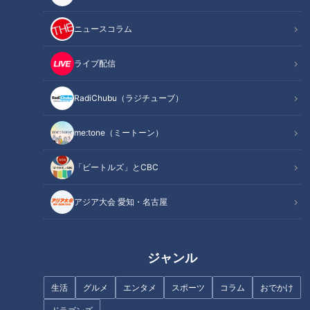
関連リンク
造！？愛知・豊川市にある「カゴメ」の工場に
潜入！
ニュースコラム
ライブ配信
INDEX
RadiChubu（ラジチューブ）
朱肉をつけなくても使い続けられる秘密は？
ルーツは江戸時代に大流行した寿司
me:tone（ミートーン）
想像力でコンタクトレンズを製作！
16坪の薬局から全国2300店舗に躍進
「ビートルズ」とCBC
世界初のプラスチックチューブ入りでケチャップに革命
オススメ関連コンテンツ
アジア大会 愛知・名古屋
朱肉をつけなくても使い続けられる秘密は？
ジャンル
生活
グルメ
エンタメ
スポーツ
コラム
おでかけ