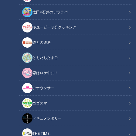
太田×石井のデララバ
キユーピー３分クッキング
CBCテレビ『デララバ』
道との遭遇
太田×石井のデララバ
デララバ
ともだちたまご
恋はロケ中に！
爆笑問題・太田光と石井亮次アナウンサーが、東海地方の定番
を深掘りするバラエティ『太田×石井のデララバ』！全国で活
アナウンサー
躍する有名企業の中には、東海地方と深い関係がある会社がい
っぱい！今回は、名古屋の街で250人に調査した「えっ！あの
ゴゴスマ
企業が東海地方発祥なの？」と驚いたランキングを紹介しま
す！
ドキュメンタリー
【日本唯一】1日約30万本ものケチャップを製
THE TIME,