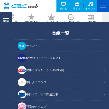
テレビ
ラジオ
イベント
MENU
ニュース
お気に入り
ランキング
ピックアップ
新着記事
CBC MAGAZINE
番組一覧
不人気だったトマトを加工して大ヒッ
ト！？世界初！プラスチックチューブ入
チャント！
りケチャップを販売した東海発祥の企業
とは？
newsX（ニュースクロス）
2026/05/27 06:03
2026年5月13日放送
健康カプセル！ゲンキの時間
中日クラウンズ
中日ドラゴンズ関連記事
花咲かタイムズ