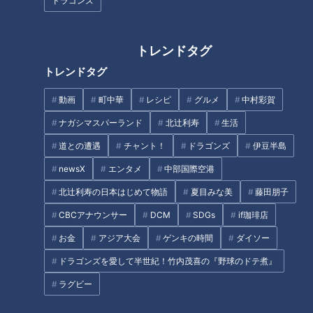
ドラゴンズ
トレンドタグ
トレンドタグ
動画
町中華
レシピ
グルメ
中村彩賀
ナガシマスパーランド
北辻利寿
生活
CBCテレビ『デララバ』
道との遭遇
チャント！
ドラゴンズ
伊豆半島
newsX
エンタメ
中部国際空港
「東海発祥意外な有名企業ランキング」第10位は、名古屋市西
区に本社を置く「シヤチハタ」。
北辻利寿の日本はじめて物語
夏目みな美
藤田朋子
CBCアナウンサー
DCM
SDGs
if珈琲店
1925年に「舟橋（ふなはし）商会」として創業。1941年にブ
お金
アジア大会
ゲンキの時間
ダイソー
ランド名だった「シヤチハタ」を正式な社名に。由来は「名古
ドラゴンズを愛して半世紀！竹内茂喜の『野球のドテ煮』
屋城の金鯱」。当初、会社のロゴを「日の丸」にしようとしま
したが認可されず、金鯱の旗に変更したそうです。現在は社員
ラグビー
数約900人、年商182億円の大企業です。