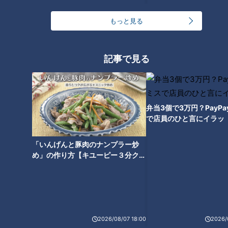
無数に開いている目に見えないほどの小さい穴。この無数の穴
にインキを染み込ませることで、何度でも使えるようになるの
もっと見る
だとか。
記事で見る
大量の塩をゴムに混ぜ合わせ、熱湯で一晩かけて抜くと、無数
の小さい穴ができます。この穴にインキをたっぷり蓄えること
ができるので、何度でも使えるそうです。その回数はなんと1
万回にも。
弁当3個で3万円？PayP
で店員のひと言にイラッ
その後、塩を抜いて乾燥したゴムに、レーザーで名前を彫り、
インキを充填（じゅうてん）すれば完成です。
「いんげんと豚肉のナンプラー炒
め」の作り方【キユーピー３分クッ
キング】
ルーツは江戸時代に大流行した寿司
2026/08/07 18:00
2026/