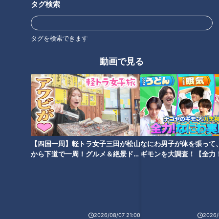
タグ検索
代表する商品は、朱肉（しゅにく）を使わずに何度でも押せる
印鑑。1968年に発売し、累計出荷本数は1億9000万本以上で
タグを検索できます
す。
動画で見る
シヤチハタの原点はスタンプ台。創業者の一人・舟橋高次（た
かじ）さんは、元々名古屋で置き薬の営業をしていたのだと
か。薬袋に捺（なつ）印するために、ふたを開けていても乾か
ないスタンプ台を研究。「万年スタンプ台」は大ヒット商品に
なりました。
【四国一周】軽トラ女子三田が松山
なにわ男子が体を張って
舟橋正剛（まさよし）社長によると、認知度がアップしたの
から下道で一周！グルメ＆絶景ドラ
ギモンを大調査！【全力
は、1970年の「大阪万博」で、全てのパビリオンに記念スタ
イブ⑳
験部～ナゴヤのギモン、
ンプを設置してもらったことがきっかけとのこと。
～】
朱肉をつけなくても使い続けられる秘密を探るため、愛知・稲
沢市の工場に潜入。広報の髙末さんによると、秘密は、ゴムに
2026/08/07 21:00
2026/