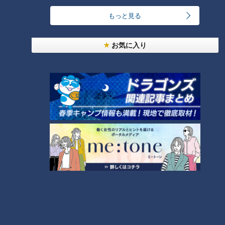
もっと見る
お気に入り
CBCテレビ『デララバ』
「東海発祥意外な有名企業ランキング」第9位は、愛知・半田
市で創業の「ミツカン」。
創業は、江戸時代の1804年。食酢の国内シェアはトップで約6
割。2024年度には、3138億円の売り上げを記録した食酢業界
のトップ企業です。
ミツカン本社の隣にある「ミツカンミュージアム」に潜入。新
美（にいみ）館長によると、元々ミツカンは造り酒屋で、酒造