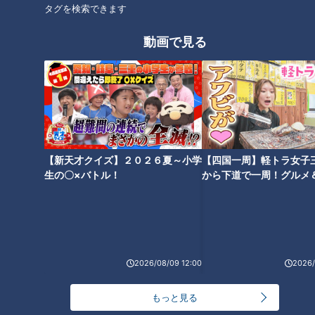
タグを検索できます
動画で見る
CBCテレビ『チャント！』なりゆきアフロ
まずはお肉を一口。「うーん！ものすごいトロットロです
ね！！これだけ分厚くて大きいのに、すごいサッパリして
る」。麺も食べると…「うまーい！」と今にも踊りだしそうで
【新天才クイズ】２０２６夏～小学
【四国一周】軽トラ女子
す。
生の〇×バトル！
から下道で一周！グルメ
イブ⑳
「もっと、とんこつトンコツしてるのかな？と思ったんですけ
ど、魚介の出汁が効いてますね。カツオ出汁ですか？」と聞く
と、「カツオ・サバ節・こんぶなど和の出汁が入っています」
とのこと。
2026/08/09 12:00
2026/
また、このラーメン街道には、いちょう通り沿いと少し中に入
ったところのお店を合わせて20～30店舗くらいのラーメン屋
もっと見る
さんがあるそう。Sさんは「15年前にお店を始めたときは、そ