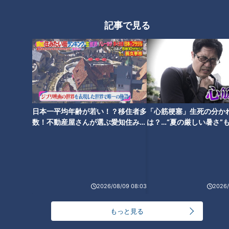
んなにラーメン屋さんはなかったんです。この十数年の間に増
えましたね」と話します。
記事で見る
地元出身の親子が営む居酒屋の「お刺身のデラッ
クス盛り」
日本一平均年齢が若い！？移住者多
「心筋梗塞」生死の分か
数！不動産屋さんが選ぶ愛知住みた
は？…“夏の厳しい暑さ”
い街ランキング1位は？
に！発症前のキケンなサ
法
2026/08/09 08:03
2026/
もっと見る
CBCテレビ『チャント！』なりゆきアフロ