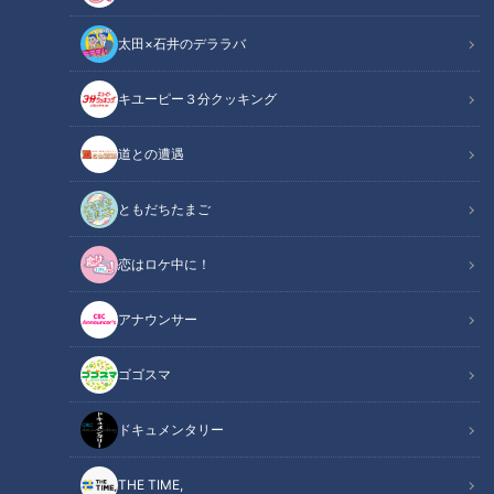
太田×石井のデララバ
キユーピー３分クッキング
チャント！
なりゆきアフロ～どこに行けばいいですか？～
道との遭遇
CBCテレビ（東海エリア）で夕方放送の報道情報番組【チャ
ともだちたまご
ント！】。
恋はロケ中に！
アフロヘアーがトレードマークの副島淳くんがリポートする、
金曜日の人気コーナー『なりゆきアフロ』は、東海地方の125
アナウンサー
市町村を巡り、出会った人に聞いた「町の美味しいもの」をそ
の場所へ行って味わう“なりゆきグルメ旅”。今回は「岐阜県・
ゴゴスマ
各務原市」の後編です。
ドキュメンタリー
お肉どーん！のラーメン
THE TIME,