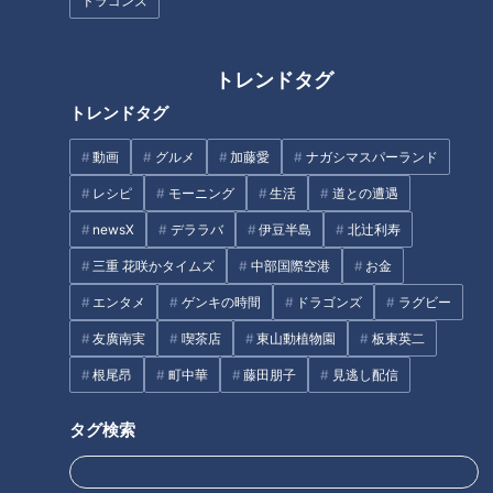
ドラゴンズ
と…OK！ランチタイムが終わった時間だからこそ、取材は大
丈夫とのことで、カウンターに座ります。
「特製ラーメン、お待たせしました！熱いのでお気を付けくだ
トレンドタグ
さい」と店主Sさんが持ってきてくれたのは、噂通り「お肉ど
トレンドタグ
ーん！」のラーメン。「ヤバい！でかい」と一気にハイテンシ
動画
グルメ
加藤愛
ナガシマスパーランド
ョンの副島くん。
これが、「お肉どーん！のラーメン」こと『Nageyari特製ら
レシピ
モーニング
生活
道との遭遇
ーめん』（1，200円 ／営業縮小中のため不定期で販売）。岐
newsX
デララバ
伊豆半島
北辻利寿
阜県産の豚肉と奥美濃古地鶏からとった動物性のスープに魚介
三重 花咲かタイムズ
中部国際空港
お金
出汁を合わせ、国産小麦の中太麺を投入。2時間煮込んだ豚バ
エンタメ
ゲンキの時間
ドラゴンズ
ラグビー
ラ肉と、自家製メンマなどを乗せた一品です。
友廣南実
喫茶店
東山動植物園
板東英二
根尾昂
町中華
藤田朋子
見逃し配信
タグ検索