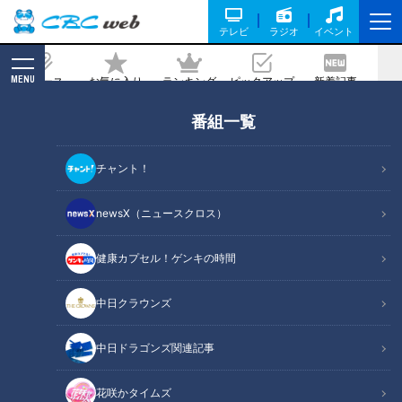
テレビ
ラジオ
イベント
MENU
ニュース
お気に入り
ランキング
ピックアップ
新着記事
CBC MAGAZINE
番組一覧
岐阜県トップクラスの人気ラーメン店
に、親子で頑張る居酒屋！各務原市でな
チャント！
りゆきグルメ旅！
newsX（ニュースクロス）
2021/05/10 13:36
健康カプセル！ゲンキの時間
中日クラウンズ
中日ドラゴンズ関連記事
花咲かタイムズ