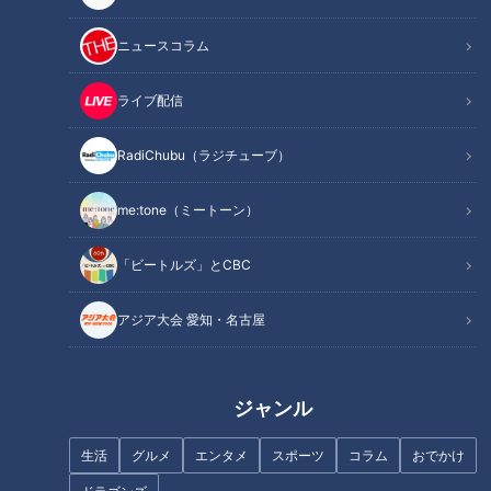
江戸風情が今なお残る、中山道鵜沼宿で聞き込みスタート！
まず声をかけたのは、130年間続く酒蔵の副社長さん。昔はお
ニュースコラム
酒、今は料理酒やみりんなど家庭用調味料づくりをしていると
いう副社長さんに、この町で一番美味しいものを聞きます。
ライブ配信
「いちょう通りという銀杏並木の道があって、そこはラーメン
RadiChubu（ラジチューブ）
屋さんの激戦区。どのお店もレベルが高いけど、お肉がどー
ん！と乗ったラーメンがおススメ」とのこと。ラーメン大好き
me:tone（ミートーン）
副島くん、期待が高まります！
「ビートルズ」とCBC
教えて頂いたのは【らーめん Nageyari（なげやり）】。グ
アジア大会 愛知・名古屋
ルメガイドブック「ミシュランガイド岐阜2019」で「ミシュ
ランプレート」を獲得した、岐阜県トップクラスの人気店で
す。
ジャンル
お店に行くと「CLOSE」の看板が。時刻を見ると午後2時15
分。
生活
グルメ
エンタメ
スポーツ
コラム
おでかけ
店内に人の姿があったので、思い切って取材交渉をしてみる