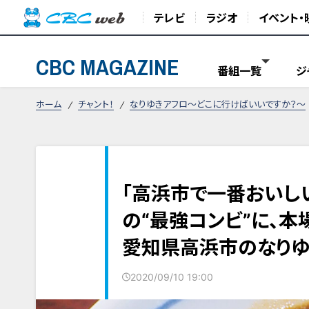
テレビ
ラジオ
イベント・
CBC MAGAZINE
番組一覧
ジ
ホーム
チャント！
なりゆきアフロ～どこに行けばいいですか？～
「高浜市で一番おいし
の“最強コンビ”に、
愛知県高浜市のなりゆ
2020/09/10 19:00