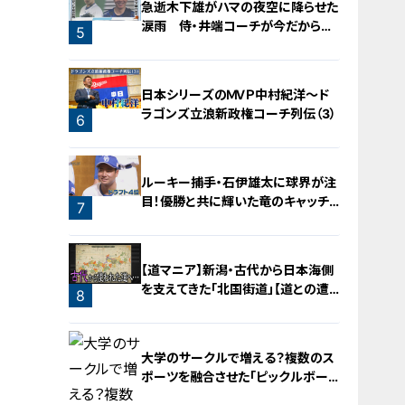
急逝木下雄がハマの夜空に降らせた
涙雨 侍・井端コーチが今だから明
5
かす“ドラ大野雄起用法”秘話
日本シリーズのＭＶＰ中村紀洋～ド
ラゴンズ立浪新政権コーチ列伝（3）
6
ルーキー捕手・石伊雄太に球界が注
目！優勝と共に輝いた竜のキャッチャ
7
ー列伝
【道マニア】新潟・古代から日本海側
を支えてきた「北国街道」【道との遭
8
遇】
大学のサークルで増える？複数のス
ポーツを融合させた「ピックルボー
ル」