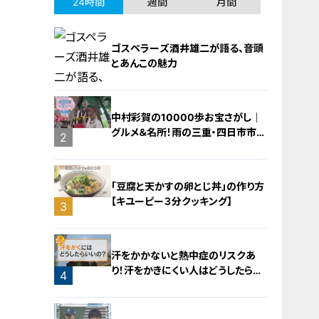
24時間
週間
月間
ゴスペラーズ酒井雄二が語る、音頭
とあんこの魅力
中村彩賀の10000歩お宝さがし｜
グルメ＆名所！雨の三重・四日市市で
1
2
お宝探し【チャント！特集】
「豆腐と天かすの卵とじ丼」の作り方
【キユーピー３分クッキング】
3
汗をかかないと熱中症のリスクあ
り！汗をかきにくい人はどうしたらい
4
いの？