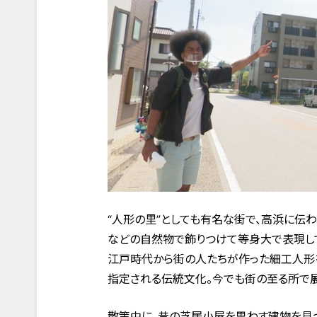
“人形の里”としても有名な街で、高浜に伝
などの自然物で飾りつけて等身大で表現し
江戸時代から街の人たちが作った細工人形
指定される伝統文化。今でも街の至る所で展
散策中に、昔の芝居小屋を思わす建物を見