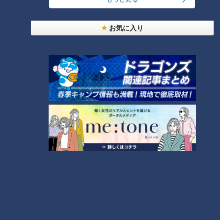
RANKING
24時間
週間
月間
お気に入り
友廣アナの自転車旅｜愛知・蒲郡市へ！三河湾ぐる
っと125kmの自転車旅！【チャント！特集】
1
盛り放題のモーニングが「400円」！？人気すぎて
客殺到 名古屋＆岐阜の「激安モーニング」とは？
2
大学のサークルで増える？複数のスポーツを融合さ
せた「ピックルボール」
「人を狂わせる魅力がある」道マニア・鹿取茂雄が
惚れ込んだレンガの橋梁とは？未公開の道3選
4