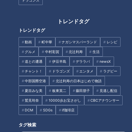
ドラゴンズ
む若者たちに密着
トレンドタグ
トレンドタグ
動画
町中華
ナガシマスパーランド
レシピ
天下の奇祭！男性の性器を祀る
釣って、さばいて、釜飯まで！
田縣神社「豊年祭」、伝統の御
三重・紀北町の「熊野灘臨海公
グルメ
中村彩賀
北辻利寿
生活
輿行列を支えるアツい男たちに
園」で「産地直送」体験スポッ
道との遭遇
伊豆半島
デララバ
newsX
密着
ト
タグ
チャント！
ドラゴンズ
エンタメ
ラグビー
中部国際空港
北辻利寿の日本はじめて物語
グルメ
おでかけ
うなずキング
愛知
夏目みな美
板東英二
藤田朋子
見逃し配信
花咲かタイムズ
鷲見玲奈
10000歩お宝さがし
CBCアナウンサー
DCM
SDGs
if珈琲店
オススメ関連コンテンツ
タグ検索