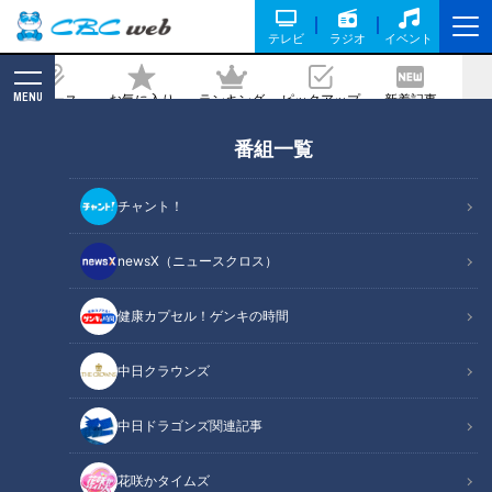
テレビ
ラジオ
イベント
MENU
ニュース
お気に入り
ランキング
ピックアップ
新着記事
CBC MAGAZINE
番組一覧
東海地方の最新版“コスパ最強”焼き肉3
連発
チャント！
記事に戻る
newsX（ニュースクロス）
健康カプセル！ゲンキの時間
中日クラウンズ
中日ドラゴンズ関連記事
花咲かタイムズ