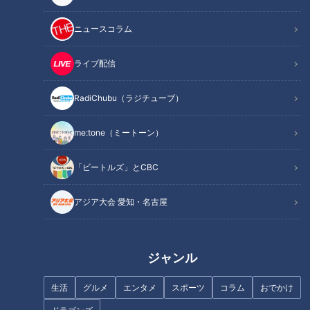
ニュースコラム
この記事を見たあなたへのおすすめ
ライブ配信
RadiChubu（ラジチューブ）
フランス人は菓子店「シャトレ
ーゼ」の店名に顔を赤らめる？
me:tone（ミートーン）
友廣アナの自転車旅｜知多半島
から渥美半島の先端へ！新シリ
「ビートルズ」とCBC
ーズ始動 125kmの自転車旅！
【チャント！特集】
アジア大会 愛知・名古屋
ジャンル
全裸の若者を身代わりにして厄
岐阜に美味しい焼肉店が勢揃い
生活
グルメ
エンタメ
スポーツ
コラム
おでかけ
払い！？死ぬほど過酷で参加者
「養老焼肉街道」の厳選5店
激減の「上野間裸まいり」に挑