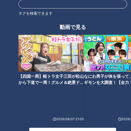
タグを検索できます
動画で見る
40本のエビフライをタワー
石丸幹二「すごい痩せました
に！？ 1本あたり110円の激安や
ね！」…世界一楽なスクワッ
食べ放題も！ 愛知県で愛される
ト！？ダイエットのスペシャリ
驚きの「エビフライメニュー」
ストに学ぶ「無理なくやせる方
7選
法」
【四国一周】軽トラ女子三田が松山
なにわ男子が体を張って
から下道で一周！グルメ＆絶景ドラ
ギモンを大調査！【全力
イブ⑳
験部～ナゴヤのギモン、
～】
高速道路直通の〝あの東海地方
「夏までに10kg痩せる」ダイエ
人気スポット″が進化して さら
ットの落とし穴…「内臓脂肪」
に1日中遊べるように！！
お腹へこませ大作戦
2026/08/07 21:00
2026/