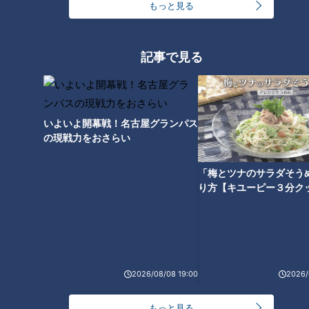
もっと見る
記事で見る
冷蔵庫に入れると“劇的に甘くな
る”果物がある！？「冷蔵庫に入
れる」or「入れない」それぞれ
の果物のベストな保存方法は？
いよいよ開幕戦！名古屋グランパス
の現戦力をおさらい
「梅とツナのサラダそう
り方【キユーピー３分ク
2026/08/08 19:00
2026/
ランキング
もっと見る