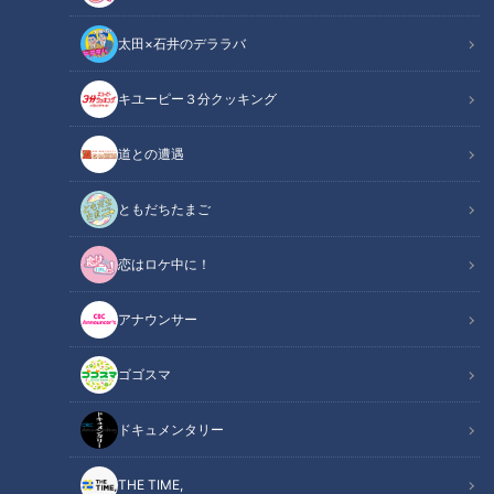
太田×石井のデララバ
キユーピー３分クッキング
CBCテレビ『花咲かタイムズ』うなずキング
道との遭遇
この記事の画像
（全7枚）
ともだちたまご
恋はロケ中に！
アナウンサー
ゴゴスマ
ドキュメンタリー
記事に戻る
THE TIME,