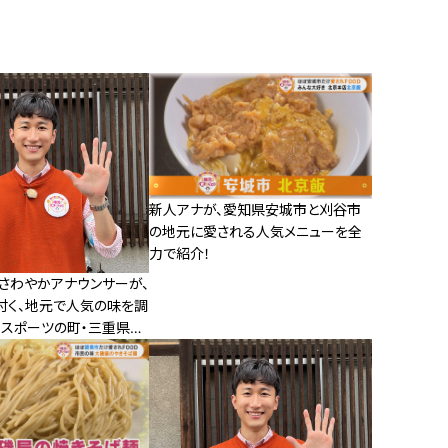
新人アナが、愛知県安城市と刈谷市
の地元に愛される人気メニューを全
力で紹介！
！さわやかアナウンサーが、
付く、地元で人気の味を調
ースポーツの町・三重県鈴
れフード”とは？