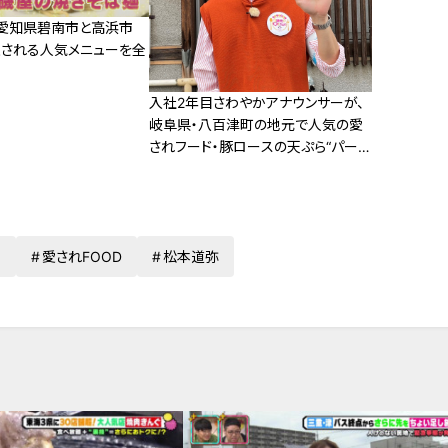
愛知県碧南市と高浜市
愛される人気メニューを全
入社2年目さわやかアナウンサーが、
岐阜県・八百津町の地元で人気の愛
されフード・豚ロースの天ぷら“パーコ
ー”に迫る！
重
愛されFOOD
松本道弥