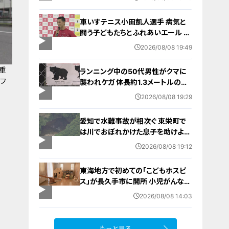
みで空港へ向かう旅行客に影響 愛
知・知多市
車いすテニス小田凱人選手 病気と
闘う子どもたちとふれあいエール ス
ポーツの楽しさ伝える 名古屋・緑区
2026/08/08 19:49
重
ランニング中の50代男性がクマに
フ
襲われケガ 体長約1.3メートルのツ
キノワグマに腕や足をかまれる 「つ
2026/08/08 19:29
いに出たかなという感じ」と近隣住
人 東海地方で今年度初の人身被害
愛知で水難事故が相次ぐ 東栄町で
岐阜・高山市
は川でおぼれかけた息子を助けよう
とし父親が心肺停止の状態で搬送
2026/08/08 19:12
田原市ではサーフィン中に公務員の
男性（46）がおぼれ死亡
東海地方で初めての「こどもホスピ
ス」が長久手市に開所 小児がんなど
重い病気の子どもと家族を支える施
2026/08/08 14:03
設 利用料は無料 愛知の「長久手の
おうち」
もっと見る