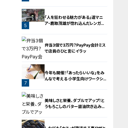
介！
3
「人を狂わせる魅力がある」道マニ
ア・鹿取茂雄が惚れ込んだレンガの
5
橋梁とは？未公開の道3選
弁当3個で3万円？PayPay会計ミス
で店員のひと言にイラッ
今年も開催！「あったらいいな」をみ
んなで考える 小学生向けワークショ
7
ップを大府市で開催
6
美味しさと栄養、ダブルでアップ！と
うもろこしのバター醤油炊き込みご
飯