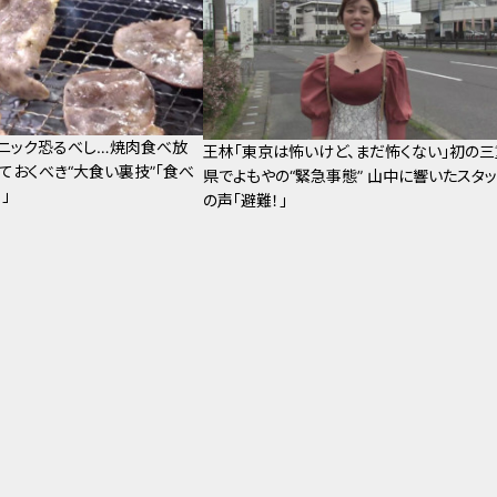
ニック恐るべし…焼肉食べ放
王林「東京は怖いけど、まだ怖くない」初の三
ておくべき“大食い裏技”「食べ
県でよもやの“緊急事態” 山中に響いたスタッ
」
の声「避難！」