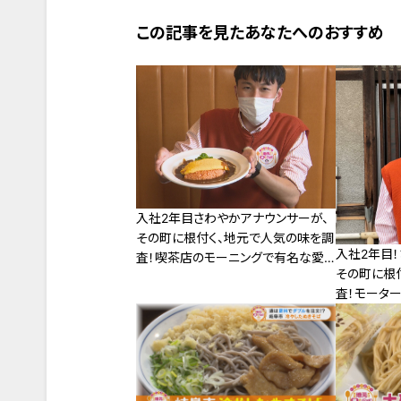
この記事を見たあなたへのおすすめ
入社2年目さわやかアナウンサーが、
その町に根付く、地元で人気の味を調
入社2年目
査！喫茶店のモーニングで有名な愛
その町に根
知県一宮市の“愛されフード”とは？
査！モータ
鹿市の“愛さ