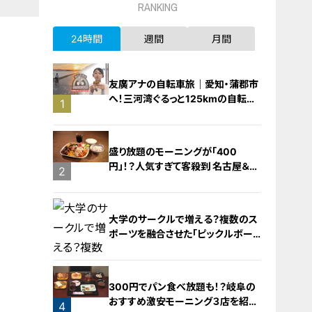
RANKING
24時間
週間
月間
友廣アナの自転車旅｜愛知・蒲郡市
へ！三河湾ぐるっと125kmの自転車
1
旅！【チャント！特集】
盛り放題のモーニングが「400
円」！？人気すぎて客殺到 名古屋＆岐
2
阜の「激安モーニング」とは？
大学のサークルで増える？複数のス
ポーツを融合させた「ピックルボー
ル」
300円でパン食べ放題も！？岐阜の
おすすめ激安モーニング３店を紹
4