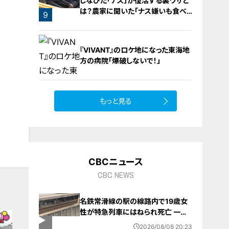
しなびた「ナス」が復活する裏ワザと
は？農家に聞いた「ナス嫌いも食べ
9
られる」アイデアレシピを大公開
8
『VIVANT』のロケ地になった東海地
方の病院「爆破しないで！」
もっと見る
10
CBCニュース
CBC NEWS
名鉄常滑線の駅の線路内で19歳女
性が特急列車にはねられ死亡 一部
区間で一時運転見合わせに お盆休
2026/08/08 20:23