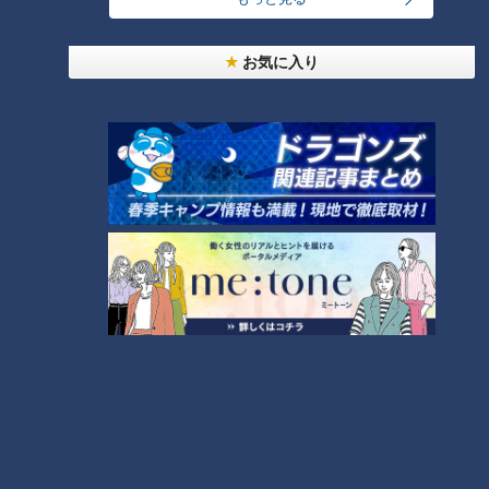
RANKING
24時間
週間
月間
お気に入り
友廣アナの自転車旅｜愛知・蒲郡市へ！三河湾ぐる
っと125kmの自転車旅！【チャント！特集】
1
コスプレサミット、ワクワクさん、アジア大会楽
曲…愛知県の話題あれこれ
美味しさと栄養、ダブルでアップ！とうもろこしの
バター醤油炊き込みご飯
なにわ男子が体を張って、ナゴヤのギモンを大調
査！【全力！なにわ実験部～ナゴヤのギモン、ガチ
4
検証～】
2