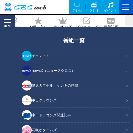
テレビ
ラジオ
イベント
MENU
ニュース
お気に入り
ランキング
ピックアップ
新着記事
CBC MAGAZINE
番組一覧
たった8分、フライパン１つでできる
「ほったらかし弁当」が話題
チャント！
記事に戻る
newsX（ニュースクロス）
健康カプセル！ゲンキの時間
中日クラウンズ
中日ドラゴンズ関連記事
花咲かタイムズ