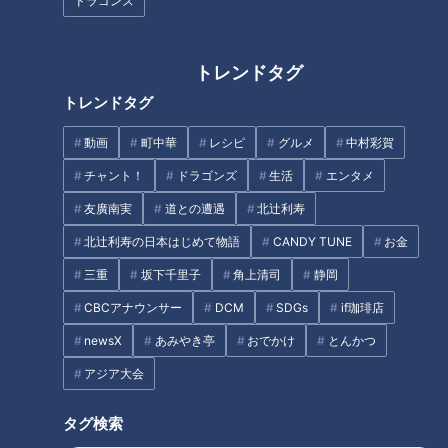
ドラゴンズ
1本40円の串カツ！？“超お得＆
揚げたて＆ボリューム満点なの
トレンドタグ
おいしい”がそろう「工場直売
にお値打ちな天ぷら弁当＆焼肉
店」の魅力とは？
店の絶品バスクチーズケーキ！
トレンドタグ
【愛されフード】
動画
町中華
レシピ
グルメ
中村彩賀
チャント！
ドラゴンズ
生活
エンタメ
友廣南実
道との遭遇
北辻利寿
北辻利寿の日本はじめて物語
CANDY TUNE
お金
今が旬!時間無制限で食べ放題の
夏でも人気の「かにすき」！？
「ブリーベリー狩り」
愛知・一宮市の名物グルメ＆三
三重
坂下千里子
角上清司
静岡
重・桑名市の「焼きたて安永
CBCアナウンサー
DCM
SDGs
if珈琲店
餅」を調査！
タグ
newsX
あみやき亭
おでかけ
とんかつ
アジア大会
生活
チャント！
タグ検索