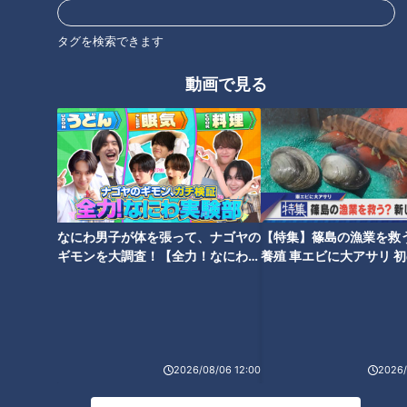
オススメ関連コンテンツ
タグを検索できます
動画で見る
専門家イチオシ！新生活に「あ
レンチンで冷たい？電子レンジ
ったらいいな」を叶えてくれる
で温めても冷え冷えの「冷やし
家電！
中華」の秘密
なにわ男子が体を張って、ナゴヤの
【特集】篠島の漁業を救
ギモンを大調査！【全力！なにわ実
養殖 車エビに大アサリ 
験部～ナゴヤのギモン、ガチ検証
【newsX】
～】
家計直撃！3月も相次ぐ値上
簡単にできる静電気対策！ 3
げ 缶詰・冷凍食品などで
つのポイントで紹介！
2026/08/06 12:00
2026/