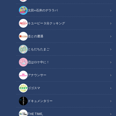
太田×石井のデララバ
キユーピー３分クッキング
CBCテレビ：画像 『チャント！』
道との遭遇
この記事の画像
（全9枚）
ともだちたまご
恋はロケ中に！
アナウンサー
ゴゴスマ
ドキュメンタリー
THE TIME,