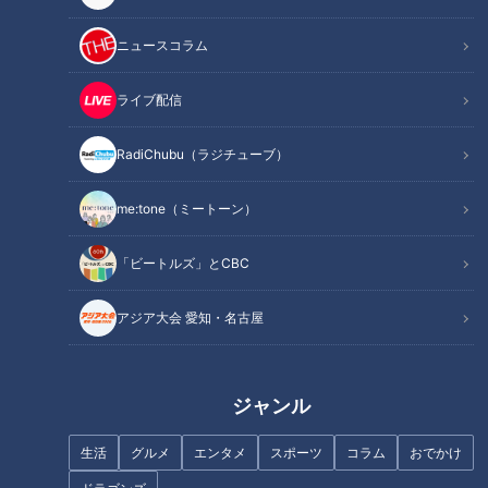
ニュースコラム
記事に戻る
ライブ配信
RadiChubu（ラジチューブ）
この記事を見たあなたへのおすすめ
me:tone（ミートーン）
「ビートルズ」とCBC
アジア大会 愛知・名古屋
25種類の海鮮がのった特大どん
長時間煮込まなくてもレンジ一
ぶりが、まさかの1000円切り
つで簡単に作れる「焼豚」！？
も⁉コスパ最強ランチとは？
カルディ店員が選ぶベスト３を
紹介
ジャンル
生活
グルメ
エンタメ
スポーツ
コラム
おでかけ