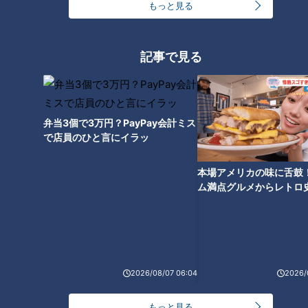
もっと見る
記事で見る
こんにゃく粉で作った魚⁉ 最
新“代替フード”事情
弁当3個で3万円？PayPay会計ミス
で店員のひと言にイラッ
本場アメリカの味に舌鼓
ム満点グルメからレトロ
で！愛知・東海市の感動
選
2026/08/07 06:04
2026/
ランキング
もっと見る