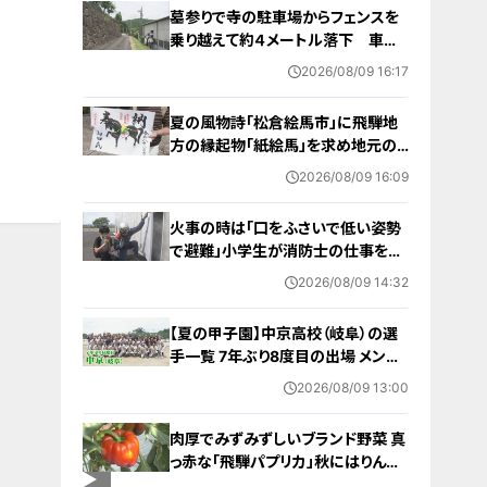
墓参りで寺の駐車場からフェンスを
乗り越えて約４メートル落下 車に
乗っていた家族３人けが 岐阜・山
2026/08/09 16:17
県市
夏の風物詩「松倉絵馬市」に飛騨地
方の縁起物「紙絵馬」を求め地元の
人や観光客が訪れる 幸せが駆け込
2026/08/09 16:09
むように
火事の時は「口をふさいで低い姿勢
で避難」小学生が消防士の仕事を体
験 三重・津市
2026/08/09 14:32
【夏の甲子園】中京高校（岐阜）の選
手一覧 7年ぶり8度目の出場 メンバ
ー・出身中学・特徴は？高校野球
2026/08/09 13:00
肉厚でみずみずしいブランド野菜 真
っ赤な「飛騨パプリカ」秋にはりんご
のように甘い 岐阜・高山市の東農