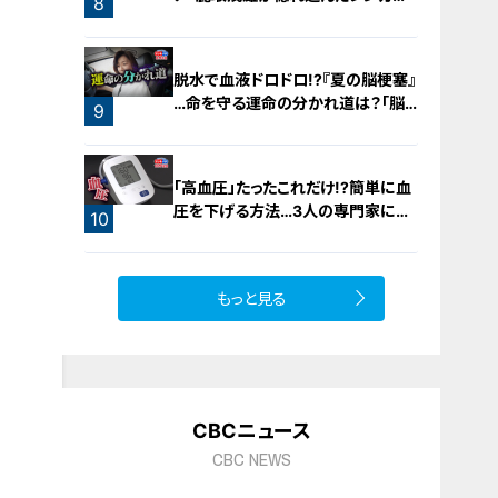
8
橋梁とは？未公開の道3選
脱水で血液ドロドロ!?『夏の脳梗塞』
…命を守る運命の分かれ道は？「脳
9
梗塞」から身を守る方法
「高血圧」たったこれだけ!?簡単に血
圧を下げる方法…3人の専門家に学
10
ぶ！今日からできる高血圧対策
もっと見る
CBCニュース
CBC NEWS