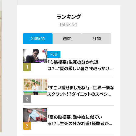
ランキング
RANKING
24時間
週間
月間
NEW
「心筋梗塞」生死の分かれ道
1
は？…“夏の厳しい暑さ”もきっかけ
に！発症前のキケンなサインと対処
法
「すごい痩せましたね！」…世界一楽な
スクワット！？ダイエットのスペシャ
2
リストに学ぶ「無理なくやせる方法」
「夏の脳梗塞」熱中症に似てい
る！？…生死の分かれ道！経験者から
3
学ぶ“発症時の身体の異変”