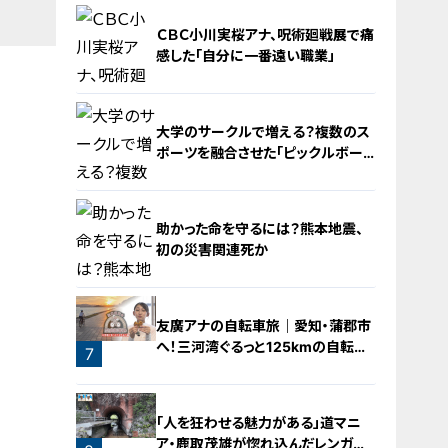
ＣＢＣ小川実桜アナ、呪術廻戦展で痛
感した「自分に一番遠い職業」
大学のサークルで増える？複数のス
ポーツを融合させた「ピックルボー
ル」
4
助かった命を守るには？熊本地震、
初の災害関連死か
5
友廣アナの自転車旅｜愛知・蒲郡市
へ！三河湾ぐるっと125kmの自転車
6
7
旅！【チャント！特集】
「人を狂わせる魅力がある」道マニ
ア・鹿取茂雄が惚れ込んだレンガの