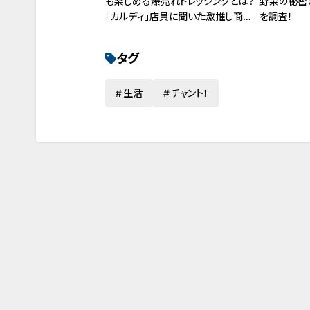
も楽しめる爆売れドレッシングとは？
野菜の秘密
「カルディ」店員に聞いた激推し商品
を調査！
ベスト3！
タグ
生活
チャント！