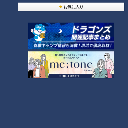
お気に入り
ランキング
RANKING
24時間
週間
月間
NEW
「心筋梗塞」生死の分かれ道は？…“夏の厳しい暑
1
さ”もきっかけに！発症前のキケンなサインと対処
法
「すごい痩せましたね！」…世界一楽なスクワッ
ト！？ダイエットのスペシャリストに学ぶ「無理な
2
くやせる方法」
「夏の脳梗塞」熱中症に似ている！？…生死の分か
れ道！経験者から学ぶ“発症時の身体の異変”
3