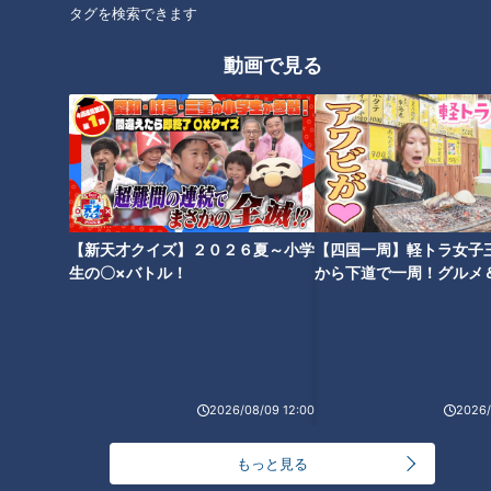
タグを検索できます
オススメ関連コンテンツ
動画で見る
あま～い！！豊かな海で美味し
あま～い！！豊かな海で美味し
く育った「加太の真鯛」を紹
く育った「加太の真鯛」を紹
【新天才クイズ】２０２６夏～小学
【四国一周】軽トラ女子
介。ボイメン田村侑久が和歌山
介。ボイメン田村侑久が和歌山
生の〇×バトル！
から下道で一周！グルメ
県・和歌山市で発掘！
県・和歌山市で発掘！
イブ⑳
2026/08/09 12:00
2026/
アツアツ餡でからだもポカポ
閻魔大王指定!？ゴマ風味ピリ辛
カ！ボリューム満点の「小樽あ
ダレともっちり平打ち麺の「登
もっと見る
んかけ焼きそば」を紹介。ボイ
別閻魔やきそば」を紹介！ボイ