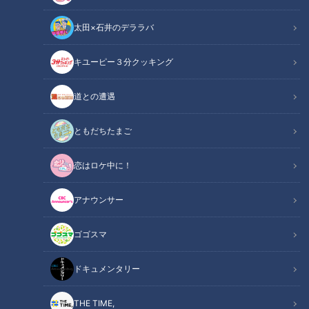
太田×石井のデララバ
キユーピー３分クッキング
道との遭遇
初めての梅サンドに感激！鶏の照り焼きと梅ジャムの絶妙コラボ「たな
べぇサンド」を紹介！ボイメン田村侑久が和歌山県・田辺市で発掘！
ともだちたまご
この記事の画像
（全6枚）
恋はロケ中に！
アナウンサー
ゴゴスマ
ドキュメンタリー
THE TIME,