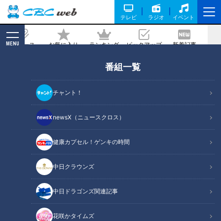
テレビ
ラジオ
イベント
MENU
ニュース
お気に入り
ランキング
ピックアップ
新着記事
CBC MAGAZINE
番組一覧
初めての梅サンドに感激！鶏の照り焼き
と梅ジャムの絶妙コラボ「たなべぇサン
チャント！
ド」を紹介！ボイメン田村侑久が和歌山
県・田辺市で発掘！
newsX（ニュースクロス）
健康カプセル！ゲンキの時間
記事に戻る
中日クラウンズ
中日ドラゴンズ関連記事
花咲かタイムズ