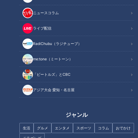
ニュースコラム
記事に戻る
ライブ配信
この記事を見たあなたへのおすすめ
RadiChubu（ラジチューブ）
me:tone（ミートーン）
「ビートルズ」とCBC
「玉子焼の味がする！」本場の
山形名物「玉こんにゃく」と
アジア大会 愛知・名古屋
明石焼きに感激！グラビアアイ
「銀ガレイ」に感激！グラビア
ドル・三田悠貴の軽トラ本州縦
アイドル・三田悠貴の軽トラ本
断の旅
州縦断の旅
ジャンル
生活
グルメ
エンタメ
スポーツ
コラム
おでかけ