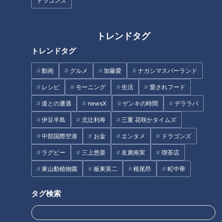
ドラゴンズ
至高のしょう油麺＆漢気チャー
食レポが止まらない！絶品『か
シュー！人気店がすすめる珠玉
らあげ丼』に食べ応えありの
トレンドタグ
のラーメンとは？【チャント！
『鮎の甘露煮』三重県多気町で
特集】
なりゆきグルメ旅！！
トレンドタグ
動画
グルメ
加藤愛
ナガシマスパーランド
レシピ
モーニング
生活
愛されフード
道との遭遇
newsX
ゲンキの時間
デララバ
究極の映えラーメン誕生！ハッ
秋の人気和栗スイーツ！栗感た
伊豆半島
北辻利寿
三重 花咲かタイムズ
ピーレインボーラーメン！
っぷりのモンブランに上品な甘
さのソフトクリーム。愛知県安
中部国際空港
お金
エンタメ
ドラゴンズ
城市でなりゆきグルメ旅
ラグビー
三上悠亜
友廣南実
喫茶店
タグ
東山動植物園
板東英二
根尾昂
町中華
動画
グルメ
ゴゴスマ
ボイメン
タグ検索
ボイメンの感動ごはん