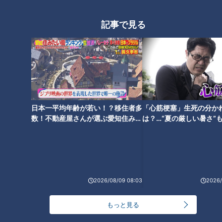
メン勇翔が北海道・小樽市で発
メン吉原雅斗が北海道・登別市
掘！
で発掘。
記事で見る
今が旬！しっかりした弾力と濃
厚な甘さ・脂も程よくのった高
級魚「マツカワガレイ」を紹
介！ボイメン吉原雅斗が北海
日本一平均年齢が若い！？移住者多
「心筋梗塞」生死の分か
道・苫小牧市で発掘。
数！不動産屋さんが選ぶ愛知住みた
は？…“夏の厳しい暑さ”
い街ランキング1位は？
に！発症前のキケンなサ
法
2026/08/09 08:03
2026/
もっと見る