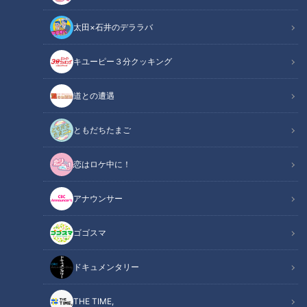
太田×石井のデララバ
キユーピー３分クッキング
CBCテレビ / 「チャント！」
道との遭遇
この記事の画像
（全8枚）
ともだちたまご
恋はロケ中に！
アナウンサー
ゴゴスマ
ドキュメンタリー
記事に戻る
THE TIME,