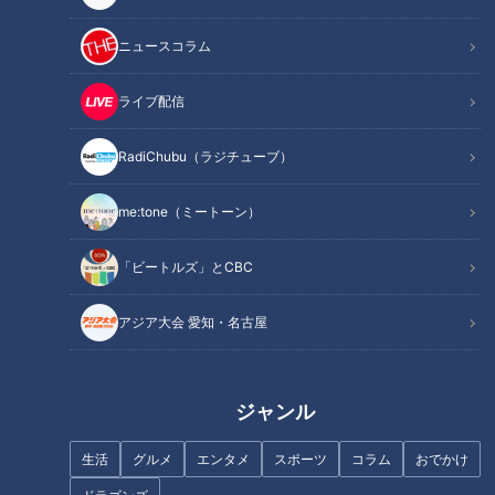
ニュースコラム
この記事を見たあなたへのおすすめ
ライブ配信
1日10分でOK！健康寿命を延ば
RadiChubu（ラジチューブ）
す「正しい歩き方」とは
me:tone（ミートーン）
多くの人に道の魅力を伝えた
い…“廃道”に人生を捧げる道マ
「ビートルズ」とCBC
ニア・石井あつこの妥協なき探
索に迫る！
アジア大会 愛知・名古屋
ジャンル
ここまで進化 建設業の魅力発見
開幕6試合を勝率5割キープ！新
生活
グルメ
エンタメ
スポーツ
コラム
おでかけ
建設業界 将来の担い手確保
生・与田ドラゴンズ野球の姿と
は？