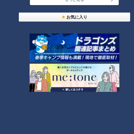
～】大橋特製お好み焼き
7
お気に入り
【全力！なにわ実験部～ナゴヤのギモン、ガチ検証
～】赤味噌を使ったミルフィーユ味噌トンカツ
8
【特集】名古屋の堀川を木曽川の水で清流に “木曽
川導水”なぜ16年ぶり？【newsX】
9
NEW
中村彩賀の10000歩お宝さがし｜グルメ＆名所！
10
雨の三重・四日市市でお宝探し【チャント！特集】
もっと見る
CBCニュース