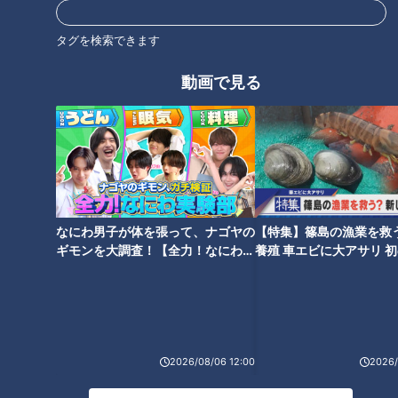
タグを検索できます
動画で見る
ランキング
RANKING
なにわ男子が体を張って、ナゴヤの
【特集】篠島の漁業を救
24時間
週間
月間
ギモンを大調査！【全力！なにわ実
養殖 車エビに大アサリ 
験部～ナゴヤのギモン、ガチ検証
【newsX】
～】
【全力！なにわ実験部～ナゴヤのギモン、ガチ検証
～】しらたきで作った豚バラミンチの油そば
1
2026/08/06 12:00
2026/
「人を狂わせる魅力がある」道マニア・鹿取茂雄が