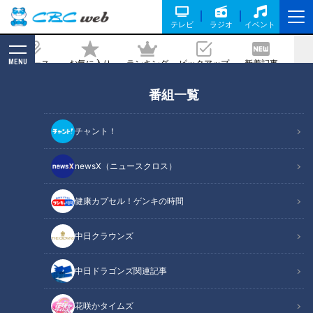
テレビ
ラジオ
イベント
MENU
ニュース
お気に入り
ランキング
ピックアップ
新着記事
CBC MAGAZINE
番組一覧
馬主ならぬ象主に！？客と動物園をつな
ぐ新しい支援の形とは？
チャント！
記事に戻る
newsX（ニュースクロス）
健康カプセル！ゲンキの時間
中日クラウンズ
中日ドラゴンズ関連記事
花咲かタイムズ