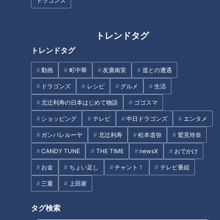
ドラゴンズ
トレンドタグ
トレンドタグ
動画
町中華
友廣南実
道との遭遇
仕事も子どもも諦めない。“卵子
これから暑い夏！マスク、手洗
凍結”という新しい選択肢
いによる肌荒れの予防法と注意
ドラゴンズ
レシピ
グルメ
生活
点は？
北辻利寿の日本はじめて物語
ゴゴスマ
タグ
ショッピング
テレビ
中日ドラゴンズ
エンタメ
ガンバレルーヤ
北辻利寿
松本道弥
鷲見玲奈
生活
チャント！
CANDY TUNE
THE TIME
newsX
おでかけ
お金
ちょい足し
チャント！
テレビ番組
三重
上田家
タグ検索