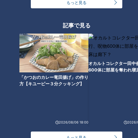
惚れ込んだレンガの橋梁とは？未公開の道3選
2
もっと見る
友廣アナの自転車旅｜愛知・蒲郡市へ！三河湾ぐる
記事で見る
っと125kmの自転車旅！【チャント！特集】
3
【全力！なにわ実験部～ナゴヤのギモン、ガチ検証
～】にんじんプリン
4
オカルトコレクター田中
600体に部屋を奪われ寝
下？
「かつおのカレー竜田揚げ」の作り
今年も開催！「あったらいいな」をみんなで考える
方【キユーピー３分クッキング】
小学生向けワークショップを大府市で開催
5
【全力！なにわ実験部～ナゴヤのギモン、ガチ検証
～】キャロットフレンチロースト
6
2026/08/06 18:00
2026/
【全力！なにわ実験部～ナゴヤのギモン、ガチ検証
もっと見る