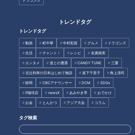
ドラゴンズ
トレンドタグ
トレンドタグ
動画
町中華
中村彩賀
グルメ
ドラゴンズ
仕事も子どもも諦めない。“卵子
これから暑い夏！マスク、手洗
凍結”という新しい選択肢
いによる肌荒れの予防法と注意
生活
チャント！
レシピ
友廣南実
点は？
エンタメ
道との遭遇
CANDY TUNE
三重
タグ
北辻利寿の日本はじめて物語
坂下千里子
角上清司
静岡
CBCアナウンサー
DCM
SDGs
生活
チャント！
if珈琲店
newsX
あみやき亭
おでかけ
お金
とんかつ
アジア大会
コラム
タグ検索