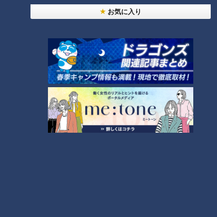
～】大橋特製お好み焼き
7
お気に入り
【全力！なにわ実験部～ナゴヤのギモン、ガチ検証
～】赤味噌を使ったミルフィーユ味噌トンカツ
8
【特集】名古屋の堀川を木曽川の水で清流に “木曽
川導水”なぜ16年ぶり？【newsX】
9
NEW
中村彩賀の10000歩お宝さがし｜グルメ＆名所！
10
雨の三重・四日市市でお宝探し【チャント！特集】
もっと見る
CBCニュース