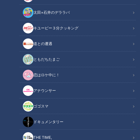
太田×石井のデララバ
キユーピー３分クッキング
CBCテレビ / 「チャント！」
道との遭遇
この記事の画像
（全8枚）
ともだちたまご
恋はロケ中に！
アナウンサー
ゴゴスマ
ドキュメンタリー
記事に戻る
THE TIME,