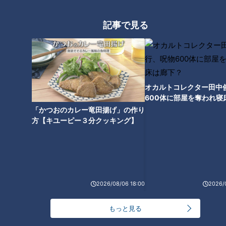
惚れ込んだレンガの橋梁とは？未公開の道3選
2
記事で見る
友廣アナの自転車旅｜愛知・蒲郡市へ！三河湾ぐる
っと125kmの自転車旅！【チャント！特集】
3
【全力！なにわ実験部～ナゴヤのギモン、ガチ検証
オカルトコレクター田中
～】にんじんプリン
4
600体に部屋を奪われ寝
下？
「かつおのカレー竜田揚げ」の作り
方【キユーピー３分クッキング】
今年も開催！「あったらいいな」をみんなで考える
小学生向けワークショップを大府市で開催
5
【全力！なにわ実験部～ナゴヤのギモン、ガチ検証
2026/08/06 18:00
2026/
～】キャロットフレンチロースト
6
もっと見る
【全力！なにわ実験部～ナゴヤのギモン、ガチ検証