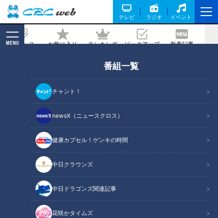
テレビ
ラジオ
イベント
MENU
ニュース
お気に入り
ランキング
ピックアップ
新着記事
CBC MAGAZINE
番組一覧
馬主ならぬ象主に！？客と動物園をつな
ぐ新しい支援の形とは？
チャント！
記事に戻る
newsX（ニュースクロス）
健康カプセル！ゲンキの時間
中日クラウンズ
中日ドラゴンズ関連記事
花咲かタイムズ