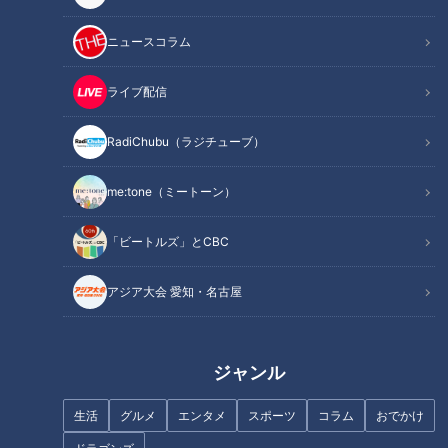
ニュースコラム
この記事を見たあなたへのおすすめ
ライブ配信
RadiChubu（ラジチューブ）
1日10分でOK！健康寿命を延ば
す「正しい歩き方」とは
me:tone（ミートーン）
多くの人に道の魅力を伝えた
い…“廃道”に人生を捧げる道マ
「ビートルズ」とCBC
ニア・石井あつこの妥協なき探
索に迫る！
アジア大会 愛知・名古屋
ジャンル
ここまで進化 建設業の魅力発見
開幕6試合を勝率5割キープ！新
生活
グルメ
エンタメ
スポーツ
コラム
おでかけ
建設業界 将来の担い手確保
生・与田ドラゴンズ野球の姿と
は？