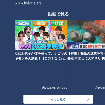
タグを検索できます
動画で見る
ランキング
なにわ男子が体を張って、ナゴヤの
【特集】篠島の漁業を救
RANKING
ギモンを大調査！【全力！なにわ実
養殖 車エビに大アサリ 
験部～ナゴヤのギモン、ガチ検証
【newsX】
24時間
週間
月間
～】
【全力！なにわ実験部～ナゴヤのギモン、ガチ検証
～】しらたきで作った豚バラミンチの油そば
1
2026/08/06 12:00
2026/
もっと見る
「人を狂わせる魅力がある」道マニア・鹿取茂雄が