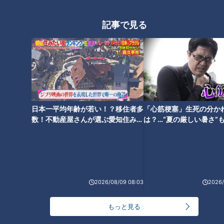
記事で見る
マッチングアプリ？結婚相談
所？2025年の婚活、私に合う選
び方
日本一平均年齢が若い！？移住者多
「心筋梗塞」生死の分か
数！不動産屋さんが選ぶ愛知住みた
は？…“夏の厳しい暑さ”
い街ランキング1位は？
に！発症前のキケンなサ
法
2026/08/09 08:03
2026/
もっと見る
ランキング
RANKING