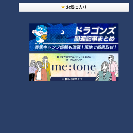
お気に入り
24時間
週間
月間
NEW
「心筋梗塞」生死の分かれ道は？…“夏の厳しい暑
1
さ”もきっかけに！発症前のキケンなサインと対処
法
「すごい痩せましたね！」…世界一楽なスクワッ
ト！？ダイエットのスペシャリストに学ぶ「無理な
2
くやせる方法」
「夏の脳梗塞」熱中症に似ている！？…生死の分か
れ道！経験者から学ぶ“発症時の身体の異変”
3
大学のサークルで増える？複数のスポーツを融合さ
せた「ピックルボール」