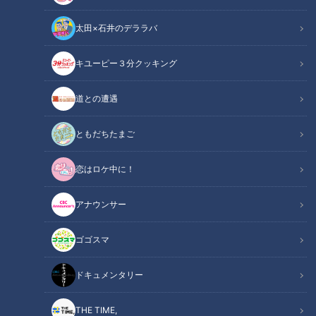
太田×石井のデララバ
キユーピー３分クッキング
CBCテレビ me:tone編集部
道との遭遇
この記事の画像
（全7枚）
ともだちたまご
恋はロケ中に！
アナウンサー
ゴゴスマ
ドキュメンタリー
THE TIME,