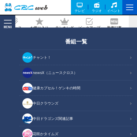
テレビ
ラジオ
イベント
MENU
ニュース
お気に入り
ランキング
ピックアップ
新着記事
CBC MAGAZINE
番組一覧
「〇〇好きですか？」は危険！？婚活で
男性が「圧」を感じる質問とは 婚活ア
チャント！
ドバイザーが教えるNG会話
newsX（ニュースクロス）
記事に戻る
健康カプセル！ゲンキの時間
中日クラウンズ
中日ドラゴンズ関連記事
花咲かタイムズ