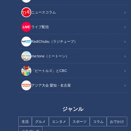
記事に戻る
ニュースコラム
この記事を見たあなたへのおすすめ
ライブ配信
RadiChubu（ラジチューブ）
me:tone（ミートーン）
初デートで映画館はNG？婚活ア
女性が年収を公開すると成婚率
「ビートルズ」とCBC
ドバイザーが語る“次につながら
は“約2倍”？結婚相談所で起きて
ないデート場所”3選
いる“年収開示”のリアル
アジア大会 愛知・名古屋
ジャンル
生活
グルメ
エンタメ
スポーツ
コラム
おでかけ
条件よりも“心地よさ”。婚活市
「男性がリード」「派手な結婚