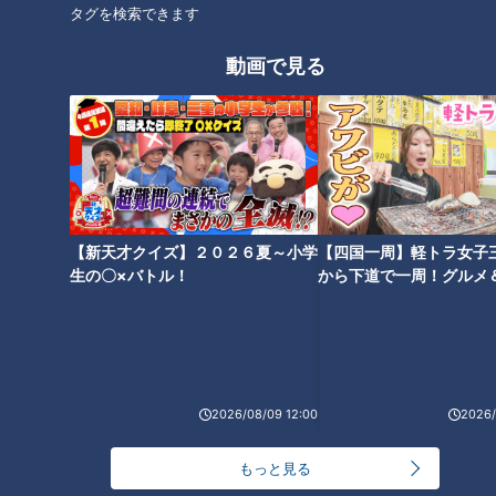
タグを検索できます
動画で見る
会う前のLINEがご縁を左右す
「男性がリード」「派手な結婚
る？婚活のプロに聞く、距離が
式」はもう昔？今の“名古屋の恋
縮まるメッセージのコツ
愛・婚活事情”のリアル”
【新天才クイズ】２０２６夏～小学
【四国一周】軽トラ女子
生の〇×バトル！
から下道で一周！グルメ
イブ⑳
女性が年収を公開すると成婚率
若い世代が増えている？「最後
は“約2倍”？結婚相談所で起きて
の選択肢」ではなくなった結婚
いる“年収開示”のリアル
相談所 2025年の婚活事情とは
2026/08/09 12:00
2026/
もっと見る