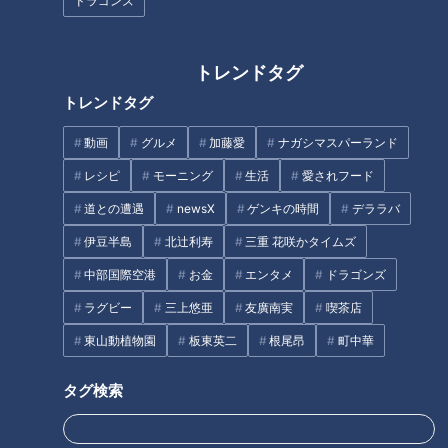
ドラゴンズ
場で「年の差」が縮まっている
式」はもう昔？婚活のプロが語
意外な背景とは？
る今の“名古屋の恋愛・婚活事
情”のリアル
トレンドタグ
トレンドタグ
動画
グルメ
加藤愛
ナガシマスパーランド
レシピ
モーニング
生活
愛されフード
距離を縮めるコツは“味噌”にあ
がん治療最前線2022
り？婚活のプロに聞くおうちデ
道との遭遇
newsX
ゲンキの時間
デララバ
ートで距離が縮まる5つのポイ
伊豆半島
北辻利寿
三重 花咲かタイムズ
ント
タグ
中部国際空港
お金
エンタメ
ドラゴンズ
ラグビー
三上悠亜
友廣南実
喫茶店
生活
me:tone
ブライダル
婚活
結婚
東山動植物園
板東英二
根尾昂
町中華
タグ検索
オススメ関連コンテンツ