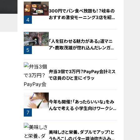
300円でパン食べ放題も！？岐阜の
おすすめ激安モーニング３店を紹
4
介！
3
「人を狂わせる魅力がある」道マニ
ア・鹿取茂雄が惚れ込んだレンガの
5
橋梁とは？未公開の道3選
弁当3個で3万円？PayPay会計ミス
で店員のひと言にイラッ
今年も開催！「あったらいいな」をみ
んなで考える 小学生向けワークショ
7
ップを大府市で開催
6
美味しさと栄養、ダブルでアップ！と
うもろこしのバター醤油炊き込みご