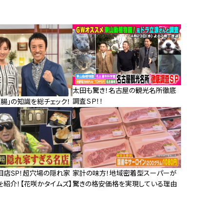
太田も驚き！名古屋の観光名所徹底
調査ＳＰ！！
腸」の知識を総チェック！
目店SP！超穴場の隠れ家
家計の味方！地域密着型スーパーが
を紹介！【花咲かタイムズ】
驚きの格安価格を実現している理由