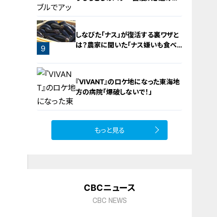
飯
しなびた「ナス」が復活する裏ワザと
は？農家に聞いた「ナス嫌いも食べ
9
られる」アイデアレシピを大公開
8
『VIVANT』のロケ地になった東海地
方の病院「爆破しないで！」
もっと見る
10
CBCニュース
CBC NEWS