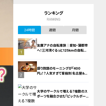
ランキング
RANKING
24時間
週間
月間
友廣アナの自転車旅｜愛知・蒲郡市
へ！三河湾ぐるっと125kmの自転車
1
旅！【チャント！特集】
盛り放題のモーニングが「400
円」！？人気すぎて客殺到 名古屋＆岐
2
阜の「激安モーニング」とは？
大学のサークルで増える？複数のス
ポーツを融合させた「ピックルボー
ル」