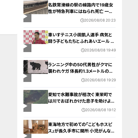
名鉄常滑線の駅の線路内で19歳女
性が特急列車にはねられ死亡 一部
区間で一時運転見合わせに お盆休
2026/08/08 20:23
みで空港へ向かう旅行客に影響 愛
知・知多市
車いすテニス小田凱人選手 病気と
闘う子どもたちとふれあいエール ス
ポーツの楽しさ伝える 名古屋・緑区
2026/08/08 19:49
ランニング中の50代男性がクマに
襲われケガ 体長約1.3メートルのツ
キノワグマに腕や足をかまれる 「つ
2026/08/08 19:29
いに出たかなという感じ」と近隣住
人 東海地方で今年度初の人身被害
愛知で水難事故が相次ぐ 東栄町で
岐阜・高山市
は川でおぼれかけた息子を助けよう
とし父親が心肺停止の状態で搬送
2026/08/08 19:12
田原市ではサーフィン中に公務員の
男性（46）がおぼれ死亡
東海地方で初めての「こどもホスピ
ス」が長久手市に開所 小児がんなど
重い病気の子どもと家族を支える施