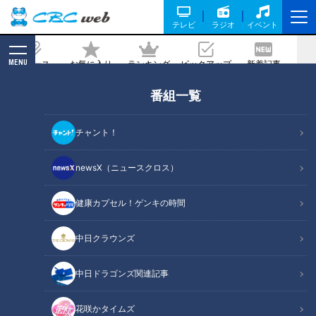
テレビ
ラジオ
イベント
MENU
ニュース
お気に入り
ランキング
ピックアップ
新着記事
CBC MAGAZINE
番組一覧
老化を防止！？世界が注目するビタミン
とは？あなたも不足しているかも！？イ
チャント！
チから学ぶ“栄養素”の役割
newsX（ニュースクロス）
記事に戻る
健康カプセル！ゲンキの時間
中日クラウンズ
中日ドラゴンズ関連記事
花咲かタイムズ