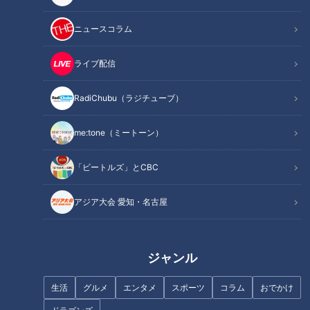
ニュースコラム
ライブ配信
RadiChubu（ラジチューブ）
「猫背」あなたはどのタイ
「胃」の健康知識を総チェック
プ？…簡単猫背タイプチェッ
me:tone（ミートーン）
ク！タイプ別“猫背”の原因＆改
善法
「ビートルズ」とCBC
アジア大会 愛知・名古屋
命を脅かす「糖尿病」への落と
たった1週間で最大15歳も若返
し穴とは？...専門医に学ぶ！糖
り!?「血管若返り3箇条」...専門
ジャンル
尿病の予防法や改善法
医に学ぶ！「血管年齢」老ける
原因と若返らせる方法
生活
グルメ
エンタメ
スポーツ
コラム
おでかけ