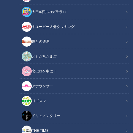
太田×石井のデララバ
キユーピー３分クッキング
老化を防止！？世界が注目するビタミンとは？あなたも不足しているか
道との遭遇
も！？イチから学ぶ“栄養素”の役割
ともだちたまご
この記事の画像
（全3枚）
恋はロケ中に！
アナウンサー
ゴゴスマ
記事に戻る
ドキュメンタリー
この記事を見たあなたへのおすすめ
THE TIME,