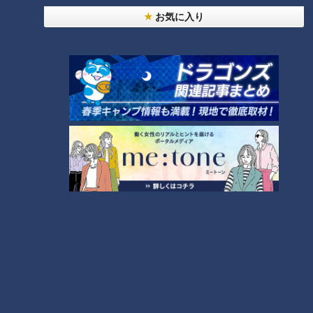
NEW
お気に入り
「心筋梗塞」生死の分かれ道は？…“夏の厳しい暑
1
さ”もきっかけに！発症前のキケンなサインと対処
法
「すごい痩せましたね！」…世界一楽なスクワッ
ト！？ダイエットのスペシャリストに学ぶ「無理な
2
くやせる方法」
「夏の脳梗塞」熱中症に似ている！？…生死の分か
れ道！経験者から学ぶ“発症時の身体の異変”
3
大学のサークルで増える？複数のスポーツを融合さ
せた「ピックルボール」
ＣＢＣ小川実桜アナ、呪術廻戦展で痛感した「自分
に一番遠い職業」