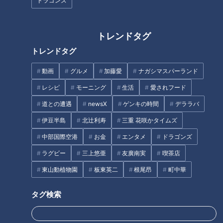
ドラゴンズ
トレンドタグ
歳をとって気になる身体の変化
超簡単！ぐっすり眠れる方法…
トレンドタグ
「睡眠不足」で健康リスクも！
最新研究で改善！睡眠のお悩み
動画
グルメ
加藤愛
ナガシマスパーランド
レシピ
モーニング
生活
愛されフード
タグ
道との遭遇
newsX
ゲンキの時間
デララバ
生活
健康
ゲンキの時間
坂下千里子
石丸幹二
伊豆半島
北辻利寿
三重 花咲かタイムズ
中部国際空港
お金
エンタメ
ドラゴンズ
ラグビー
三上悠亜
友廣南実
喫茶店
オススメ関連コンテンツ
東山動植物園
板東英二
根尾昂
町中華
タグ検索