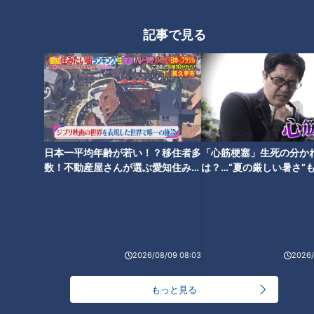
エットのスペシャリストに学ぶ
「無理なくやせる方法」
記事で見る
日本一平均年齢が若い！？移住者多
「心筋梗塞」生死の分か
数！不動産屋さんが選ぶ愛知住みた
は？…“夏の厳しい暑さ”
い街ランキング1位は？
に！発症前のキケンなサ
法
ランキング
2026/08/09 08:03
2026/
RANKING
もっと見る
24時間
週間
月間