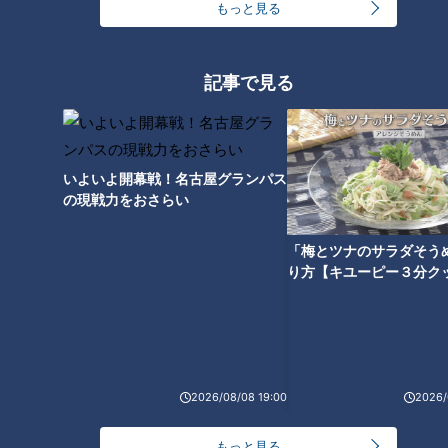
もっと見る
記事で見る
来季は期待の背番号7へ！二軍
スタートから四番打者も務めた
竜の強打者・福永裕基の成長の
いよいよ開幕戦！名古屋グランパス
シーズンを振り返る！
の現戦力をおさらい
「梅とツナのサラダそう
り方【キユーピー３分ク
2026/08/08 19:00
2026/
もっと見る