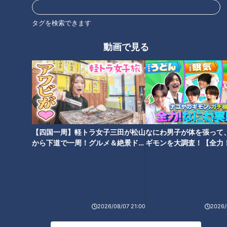
オススメ関連コンテンツ
タグを検索できます
動画で見る
新たな背番号に活躍を誓う福
高橋宏斗が無傷の２５勝達成、
永、松木平そして根尾～愛しの
細川＆石川昂＆ボスラーの３０
ドラゴンズ！２０２５
発トリオ誕生etc・・・ 井上竜
はこうして優勝する！イチサン
ドラ視聴者の勝手な９つの大予
【四国一周】軽トラ女子三田が松山
なにわ男子が体を張って
言
から下道で一周！グルメ＆絶景ドラ
ギモンを大調査！【全力
イブ⑳
験部～ナゴヤのギモン、
～】
泣き虫はもう卒業！竜の新星・
ドラゴンズの新旧・選手会長４
松木平投手に一問一答！「来季
人が語った来季への決意とマル
2026/08/07 21:00
2026/
開幕ローテ入りを狙います！」
ティネス攻略法