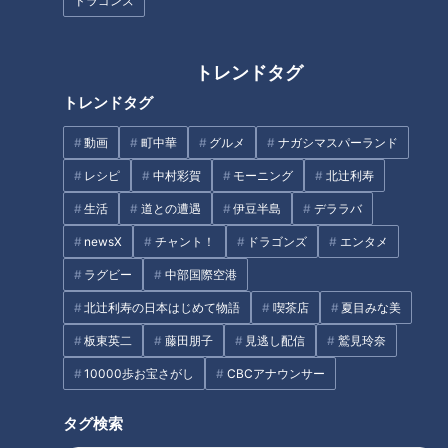
えた浅尾拓也投手コーチと侍ジ
ドラゴンズ
元助っ人～わずか1年だけの外国
ャパン投手コーチ・吉見一起氏
人選手列伝～
によるレジェンド対談！同い年
ならではの親密トーク、そして
トレンドタグ
根尾昂投手について語る
トレンドタグ
動画
町中華
グルメ
ナガシマスパーランド
レシピ
中村彩賀
モーニング
北辻利寿
「アイツの強肩は世界一」中村
2019夏反攻へ！ドラゴンズ後半
生活
道との遭遇
伊豆半島
デララバ
武志コーチが元ドラゴンズ加藤
戦巻き返しのカギを握る6人の
匠馬へ贈る惜別の激励
戦士たち！
newsX
チャント！
ドラゴンズ
エンタメ
ラグビー
中部国際空港
タグ
北辻利寿の日本はじめて物語
喫茶店
夏目みな美
スポーツ
中日ドラゴンズ
コラム
村松開人
板東英二
藤田朋子
見逃し配信
鷲見玲奈
柳裕也
10000歩お宝さがし
CBCアナウンサー
タグ検索