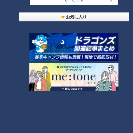
ランキング
RANKING
お気に入り
24時間
週間
月間
友廣アナの自転車旅｜愛知・蒲郡市へ！三河湾ぐる
っと125kmの自転車旅！【チャント！特集】
1
大学のサークルで増える？複数のスポーツを融合さ
せた「ピックルボール」
盛り放題のモーニングが「400円」！？人気すぎて
客殺到 名古屋＆岐阜の「激安モーニング」とは？
3
300円でパン食べ放題も！？岐阜のおすすめ激安モ
ーニング３店を紹介！
4