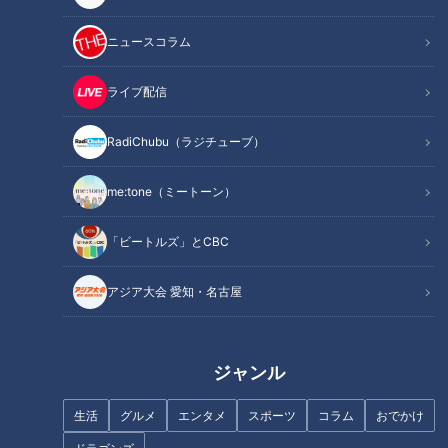
記事に戻る
ニュースコラム
この記事を見たあなたへのおすすめ
ライブ配信
RadiChubu（ラジチューブ）
me:tone（ミートーン）
中日ドラゴンズ勝野、岡林、若
“チームを勝たせる投手”中日ド
「ビートルズ」とCBC
竜投打の二人 今だから言える昨
ラ1中西聖輝が大学時代に磨き上
年活躍できた裏話
げた投球術「変なプライドは捨
アジア大会 愛知・名古屋
てた」
ジャンル
生活
グルメ
エンタメ
スポーツ
コラム
おでかけ
ドラゴンズの黄金期をともに支
東京五輪めざす中日ドラゴンズ