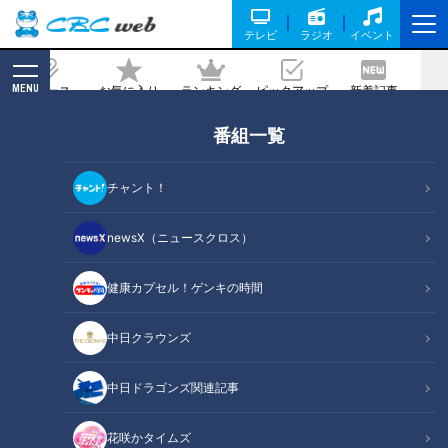
テレビ
ラジオ
イベント
MENU
ニュース
お気に入り
ランキング
ピックアップ
新着記事
CBC MAGAZINE
番組一覧
逆襲へ投打のキーマン２人は明治大学の
元キャプテン～愛しのドラゴンズ！２０
チャント！
２５
newsX（ニュースクロス）
記事に戻る
健康カプセル！ゲンキの時間
中日クラウンズ
中日ドラゴンズ関連記事
花咲かタイムズ