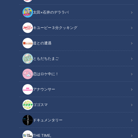
太田×石井のデララバ
キユーピー３分クッキング
柳裕也投手(C)CBCテレビ
道との遭遇
この記事の画像
（全6枚）
ともだちたまご
恋はロケ中に！
アナウンサー
ゴゴスマ
ドキュメンタリー
THE TIME,